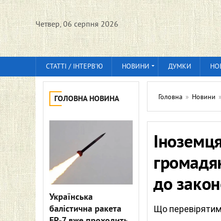
Четвер, 06 серпня 2026
СТАТТІ / ІНТЕРВ'Ю
НОВИНИ
ДУМКИ
НО
Головна
»
Новини
ГОЛОВНА НОВИНА
Іноземц
громадян
до закон
Українська
балістична ракета
Що перевірятим