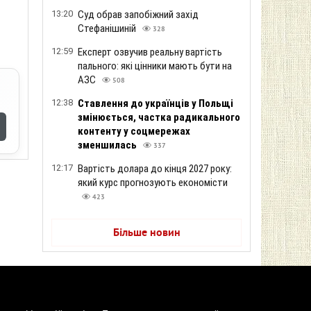
13:20
Суд обрав запобіжний захід
Стефанішиній
328
12:59
Експерт озвучив реальну вартість
пального: які цінники мають бути на
АЗС
508
12:38
Ставлення до українців у Польщі
змінюється, частка радикального
контенту у соцмережах
зменшилась
337
12:17
Вартість долара до кінця 2027 року:
який курс прогнозують економісти
423
Більше новин