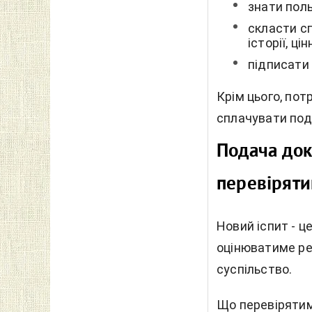
знати поль
скласти сп
історії, ц
підписати
Крім цього, пот
сплачувати под
Подача док
перевіряти
Новий іспит - ц
оцінюватиме реа
суспільство.
Що перевірятим