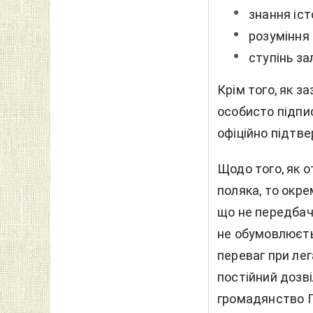
знання іст
розуміння 
ступінь за
Крім того, як 
особисто підпи
офіційно підтве
Щодо того, як 
поляка, то окр
що не передбач
не обумовлюєтьс
переваг при лег
постійний дозві
громадянство П