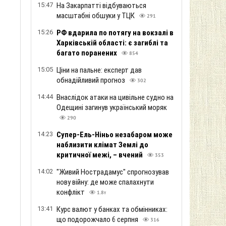
15:47
На Закарпатті відбуваються
масштабні обшуки у ТЦК
291
15:26
РФ вдарила по потягу на вокзалі в
Харківській області: є загиблі та
багато поранених
854
15:05
Ціни на пальне: експерт дав
обнадійливий прогноз
302
14:44
Внаслідок атаки на цивільне судно на
Одещині загинув український моряк
290
14:23
Супер-Ель-Ніньо незабаром може
наблизити клімат Землі до
критичної межі, – вчений
353
14:02
"Живий Нострадамус" спрогнозував
нову війну: де може спалахнути
конфлікт
1.8т
13:41
Курс валют у банках та обмінниках:
що подорожчало 6 серпня
316