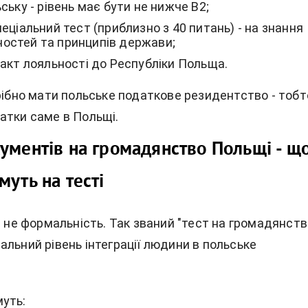
ську - рівень має бути не нижче B2;
еціальний тест (приблизно з 40 питань) - на знання
інностей та принципів держави;
 акт лояльності до Республіки Польща.
рібно мати польське податкове резидентство - тобт
атки саме в Польщі.
ументів на громадянство Польщі - щ
муть на тесті
е не формальність. Так званий "тест на громадянств
льний рівень інтеграції людини в польське
уть: