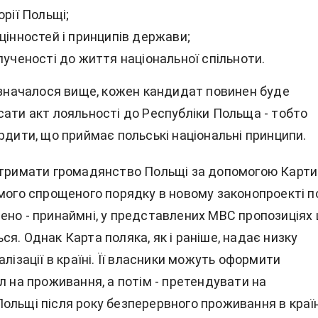
орії Польщі;
цінностей і принципів держави;
лученості до життя національної спільноти.
зазначалося вище, кожен кандидат повинен буде
сати акт лояльності до Республіки Польща - тобто
рдити, що приймає польські національні принципи.
отримати громадянство Польщі за допомогою Карти
емого спрощеного порядку в новому законопроекті п
ено - принаймні, у представлених МВС пропозиціях 
я. Однак Карта поляка, як і раніше, надає низку
алізації в країні. Її власники можуть оформити
л на проживання, а потім - претендувати на
ольщі після року безперервного проживання в країн