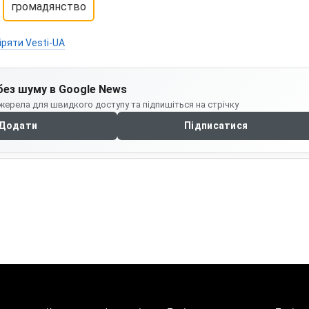
громадянство
іряти Vesti-UA
без шуму в Google News
жерела для швидкого доступу та підпишіться на стрічку
Додати
Підписатися