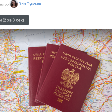
Лілія Тунська
актор:
 (2 хв 3 сек)