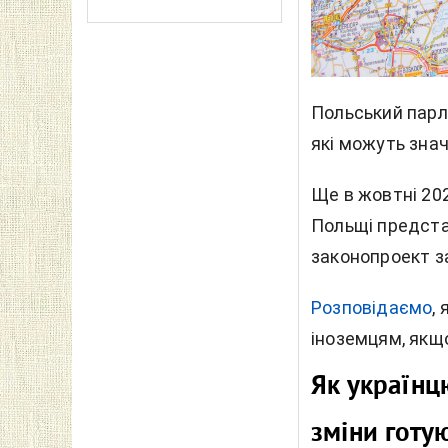
Польський парл
які можуть зна
Ще в жовтні 202
Польщі предста
законопроект з
Розповідаємо
,
іноземцям, якщо
Як українц
зміни готу