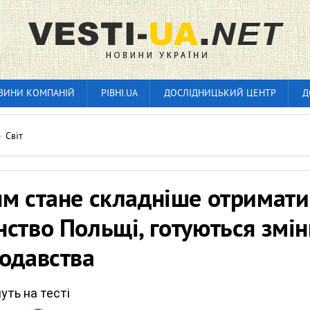
ВИНИ КОМПАНІЙ
РІВНІ.UA
ДОСЛІДНИЦЬКИЙ ЦЕНТР
Д
»
Світ
ям стане складніше отримати
ство Польщі, готуються змін
одавства
уть на тесті