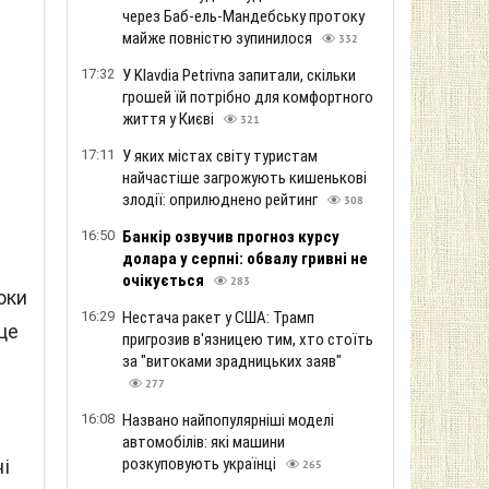
через Баб-ель-Мандебську протоку
майже повністю зупинилося
332
17:32
У Klavdia Petrivna запитали, скільки
грошей їй потрібно для комфортного
життя у Києві
321
17:11
У яких містах світу туристам
найчастіше загрожують кишенькові
злодії: оприлюднено рейтинг
308
16:50
Банкір озвучив прогноз курсу
долара у серпні: обвалу гривні не
очікується
283
оки
16:29
Нестача ракет у США: Трамп
це
пригрозив в'язницею тим, хто стоїть
за "витоками зрадницьких заяв"
277
16:08
Названо найпопулярніші моделі
автомобілів: які машини
розкуповують українці
і
265