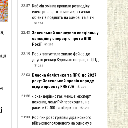
22:57
Кабмін змінив правила розподілу
електроенергії: списки критичних
об'єктів поділять на зимові та літні
254
а,
22:43
Зеленський анонсував спеціальну
санкційну операцію проти ВПК
Росії
292
22:19
Росія запустила хвилю фейків до
ції
другої річниці Курської операції - ЦПД
295
22:03
Власна балістика та ПРО до 2027
року: Зеленський провів нараду
щодо проекту FREYJA
им
309
21:58
«Іскандерів» стає менше: експерт
пояснив, чому РФ переходить на
ракети С-400 та «Циркон»
і
348
21:33
Росіяни розстріляли українського
військовополоненого на одному з