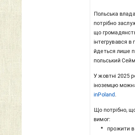
Польська влада 
потрібно заслуж
що громадянств
інтегрувався в 
йдеться лише п
польський Сейм
У жовтні 2025 р
іноземцю можна
inPoland
.
Що потрібно, щ
вимог
:
прожити в 