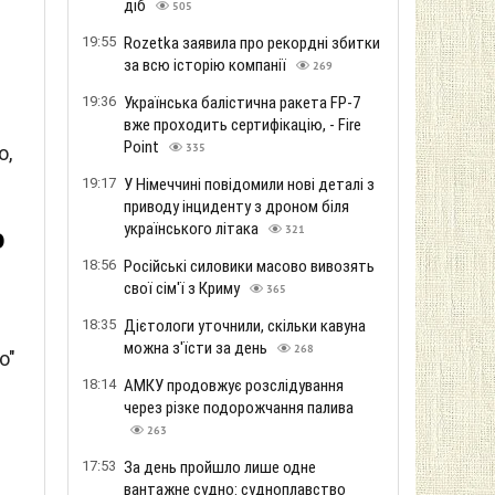
діб
505
19:55
Rozetka заявила про рекордні збитки
за всю історію компанії
269
19:36
Українська балістична ракета FP-7
вже проходить сертифікацію, - Fire
Point
о,
335
19:17
У Німеччині повідомили нові деталі з
приводу інциденту з дроном біля
українського літака
о
321
18:56
Російські силовики масово вивозять
свої сім'ї з Криму
365
18:35
Дієтологи уточнили, скільки кавуна
можна з'їсти за день
268
о"
18:14
АМКУ продовжує розслідування
через різке подорожчання палива
263
17:53
За день пройшло лише одне
вантажне судно: судноплавство