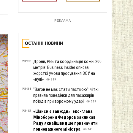
РЕКЛАМА
ОСТАННІ НОВИНИ
23:55
Дрони, РЕБ та координація кожні 200
метрів: Business Insider описав
жорсткі умови просування ЗСУ на
«нулі»
189
23:31
"Вагон не має стати пасткою": чіткі
правила поведінки для пасажирів
поїздів при ворожому ударі
229
23:13
«Шанси є завжди»: екс-глава
Міноборони Федоров закликав
Раду якнайшвидше призначити
повноважного міністра
341