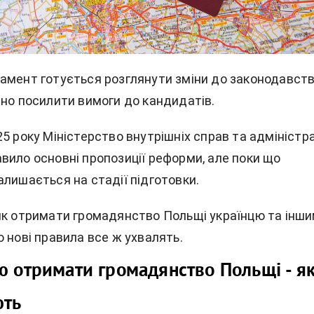
амент готується розглянути зміни до законодавств
чно посилити вимоги до кандидатів.
5 року Міністерство внутрішніх справ та адміністра
вило основні пропозиції реформи, але поки що
алишається на стадії підготовки.
 як отримати громадянство Польщі українцю та інш
 нові правила все ж ухвалять.
ю отримати громадянство Польщі - як
ють