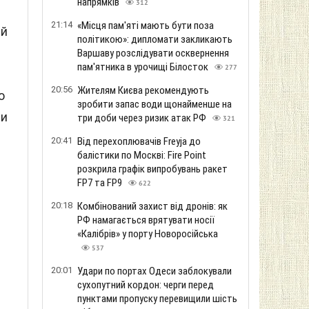
напрямків
312
21:14
«Місця пам'яті мають бути поза
ий
політикою»: дипломати закликають
Варшаву розслідувати осквернення
пам'ятника в урочищі Білосток
277
20:56
Жителям Києва рекомендують
о
зробити запас води щонайменше на
ти
три доби через ризик атак РФ
321
20:41
Від перехоплювачів Freyja до
балістики по Москві: Fire Point
розкрила графік випробувань ракет
FP7 та FP9
622
20:18
Комбінований захист від дронів: як
РФ намагається врятувати носії
«Калібрів» у порту Новоросійська
537
20:01
Удари по портах Одеси заблокували
сухопутний кордон: черги перед
пунктами пропуску перевищили шість