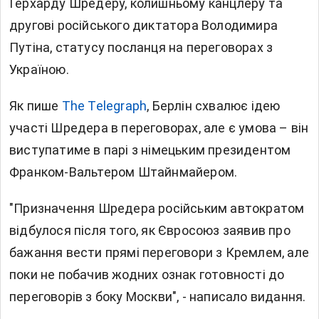
Герхарду Шредеру, колишньому канцлеру та
другові російського диктатора Володимира
Путіна, статусу посланця на переговорах з
Україною.
Як пише
The Telegraph
, Берлін схвалює ідею
участі Шредера в переговорах, але є умова – він
виступатиме в парі з німецьким президентом
Франком-Вальтером Штайнмайером.
"Призначення Шредера російським автократом
відбулося після того, як Євросоюз заявив про
бажання вести прямі переговори з Кремлем, але
поки не побачив жодних ознак готовності до
переговорів з боку Москви", - написало видання.