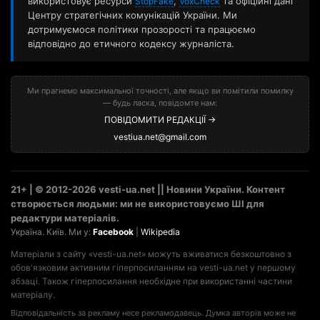
використовує ресурси
,
та офіційні дані
StopFake
VoxCheck
Центру стратегічних комунікацій України. Ми
дотримуємося політики прозорості та працюємо
відповідно до етичного кодексу журналіста.
Ми прагнемо максимальної точності, але якщо ви помітили помилку
— будь ласка, повідомте нам:
ПОВІДОМИТИ РЕДАКЦІЇ →
vestiua.net@gmail.com
21+ | © 2012-2026 vesti-ua.net || Новини України. Контент
створюється людьми: ми не використовуємо ШІ для
редактури матеріалів.
Україна. Київ. Ми у:
Facebook
|
Wikipedia
Матеріали з сайту «vesti-ua.net» можуть вживатися безкоштовно з
обов'язковим активним гіперпосиланням на vesti-ua.net у першому
абзаці. Також гіперпосилання необхідне при використанні частини
матеріалу.
Відповідальність за рекламу несе рекламодавець. Думка авторів може не