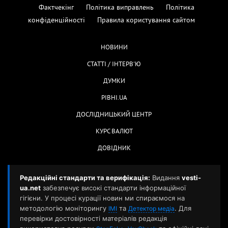
Фактчекінг
Політика виправлень
Політика
конфіденційності
Правила користування сайтом
НОВИНИ
СТАТТІ / ІНТЕРВ'Ю
ДУМКИ
РІВНІ.UA
ДОСЛІДНИЦЬКИЙ ЦЕНТР
КУРС ВАЛЮТ
ДОВІДНИК
Редакційні стандарти та верифікація:
Видання
vesti-
ua.net
забезпечує високі стандарти інформаційної
гігієни. У процесі курації новин ми спираємося на
методологію моніторингу
та
. Для
ІМІ
Детектор медіа
перевірки достовірності матеріалів редакція