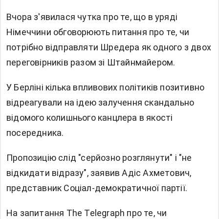
Вчора з'явилася чутка про те, що в уряді
Німеччини обговорюють питання про те, чи
потрібно відправляти Шредера як одного з двох
переговірників разом зі Штайнмайером.
У Берліні кілька впливових політиків позитивно
відреагували на ідею залучення скандально
відомого колишнього канцлера в якості
посередника.
Пропозицію слід "серйозно розглянути" і "не
відкидати відразу", заявив Адіс Ахметович,
представник Соціал-демократичної партії.
На запитання The Telegraph про те, чи