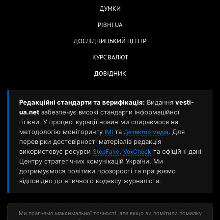
ДУМКИ
РІВНІ.UA
ДОСЛІДНИЦЬКИЙ ЦЕНТР
КУРС ВАЛЮТ
ДОВІДНИК
Редакційні стандарти та верифікація:
Видання
vesti-
ua.net
забезпечує високі стандарти інформаційної
гігієни. У процесі курації новин ми спираємося на
методологію моніторингу
та
. Для
ІМІ
Детектор медіа
перевірки достовірності матеріалів редакція
використовує ресурси
,
та офіційні дані
StopFake
VoxCheck
Центру стратегічних комунікацій України. Ми
дотримуємося політики прозорості та працюємо
відповідно до етичного кодексу журналіста.
Ми прагнемо максимальної точності, але якщо ви помітили помилку