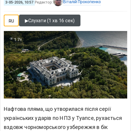
Віталій Прокопенко
3-05-2026, 10:57
Редактор:
▶
Слухати (1 хв 16 сек)
RU
1.7т
Нафтова пляма, що утворилася після серії
українських ударів по НПЗ у Туапсе, рухається
вздовж чорноморського узбережжя в бік