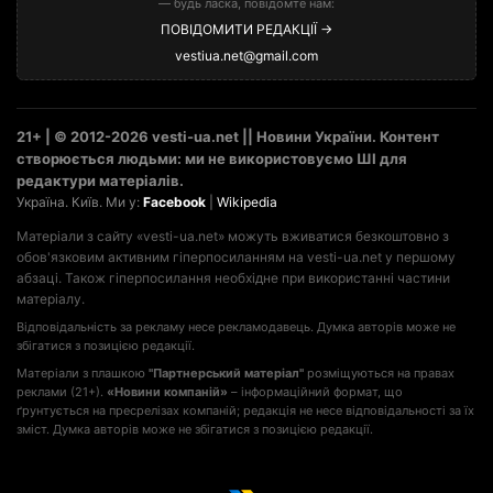
— будь ласка, повідомте нам:
ПОВІДОМИТИ РЕДАКЦІЇ →
vestiua.net@gmail.com
21+ | © 2012-2026 vesti-ua.net || Новини України. Контент
створюється людьми: ми не використовуємо ШІ для
редактури матеріалів.
Україна. Київ. Ми у:
Facebook
|
Wikipedia
Матеріали з сайту «vesti-ua.net» можуть вживатися безкоштовно з
обов'язковим активним гіперпосиланням на vesti-ua.net у першому
абзаці. Також гіперпосилання необхідне при використанні частини
матеріалу.
Відповідальність за рекламу несе рекламодавець. Думка авторів може не
збігатися з позицією редакції.
Матеріали з плашкою
"Партнерський матеріал"
розміщуються на правах
реклами (21+).
«Новини компаній»
– інформаційний формат, що
ґрунтується на пресрелізах компаній; редакція не несе відповідальності за їх
зміст. Думка авторів може не збігатися з позицією редакції.