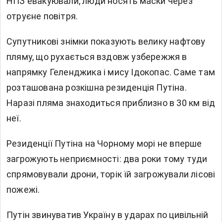
НПЗ евакуювали, люди носять маски через
отруєне повітря.
Супутникові знімки показують велику нафтову
пляму, що рухається вздовж узбережжя в
напрямку Геленджика і мису Ідокопас. Саме там
розташована розкішна резиденція Путіна.
Наразі пляма знаходиться приблизно в 30 км від
неї.
Резиденції Путіна на Чорному морі не вперше
загрожують неприємності: два роки тому туди
спрямовували дрони, торік їй загрожували лісові
пожежі.
Путін звинуватив Україну в ударах по цивільній