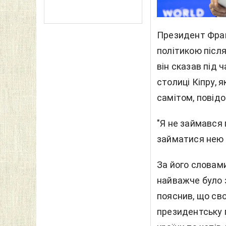
Президент Фран
політикою після
він сказав під ч
столиці Кіпру,
самітом, повід
"Я не займався 
займатися нею п
За його словами
найважче було 
пояснив, що сво
президентську 