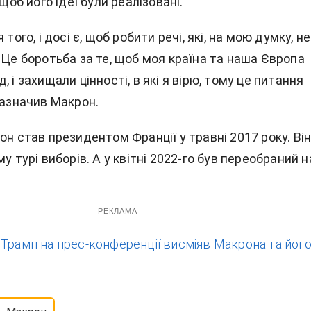
 щоб його ідеї були реалізовані.
 того, і досі є, щоб робити речі, які, на мою думку, не
 Це боротьба за те, щоб моя країна та наша Європа
, і захищали цінності, в які я вірю, тому це питання
зазначив Макрон.
он став президентом Франції у травні 2017 року. Ві
му турі виборів. А у квітні 2022-го був переобраний н
РЕКЛАМА
:
Трамп на прес-конференції висміяв Макрона та йог