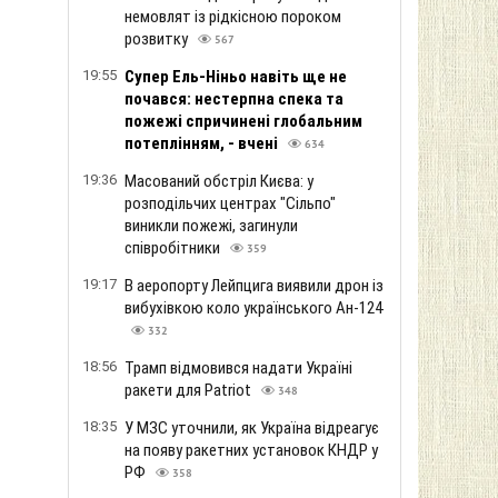
немовлят із рідкісною пороком
розвитку
567
19:55
Супер Ель-Ніньо навіть ще не
почався: нестерпна спека та
пожежі спричинені глобальним
потеплінням, - вчені
634
19:36
Масований обстріл Києва: у
розподільчих центрах "Сільпо"
виникли пожежі, загинули
співробітники
359
19:17
В аеропорту Лейпцига виявили дрон із
вибухівкою коло українського Ан-124
332
18:56
Трамп відмовився надати Україні
ракети для Patriot
348
18:35
У МЗС уточнили, як Україна відреагує
на появу ракетних установок КНДР у
РФ
358