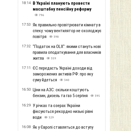
18:14
В Україні планують провести
масштабну пенсійну реформу
796
17:53
Як правильно провітрювати кімнату в
спеку: чому вентилятор не охолоджує
повітря
398
17:32
"Податок на OLX": якими стануть нові
правила оподаткування для власників
житла
359
17:11
ЄС передасть Україні доходи від
заморожених активів РФ: про яку
суму йдеться
340
16:50
Ціни на АЗС: скільки коштують
бензин, дизель та газ 5 серпня
395
16:29
У річках та озерах України
фіксуються рекордно низькі рівні
води
329
16:08
Як у Європі ставляться до вступу