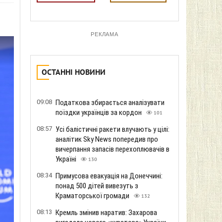
РЕКЛАМА
ОСТАННІ НОВИНИ
09:08
Податкова збирається аналізувати
поїздки українців за кордон
101
08:57
Усі балістичні ракети влучають у цілі:
аналітик Sky News попередив про
вичерпання запасів перехоплювачів в
Україні
130
08:34
Примусова евакуація на Донеччині:
понад 500 дітей вивезуть з
Краматорської громади
132
08:13
Кремль змінив наратив: Захарова