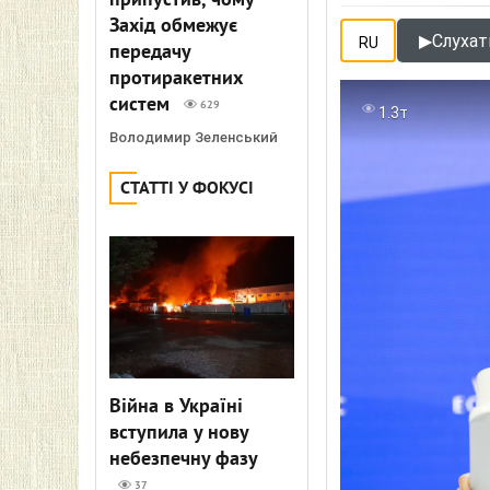
припустив, чому
Захід обмежує
▶
Слухати
RU
передачу
протиракетних
систем
629
1.3т
Володимир Зеленський
СТАТТІ У ФОКУСІ
Війна в Україні
вступила у нову
небезпечну фазу
37