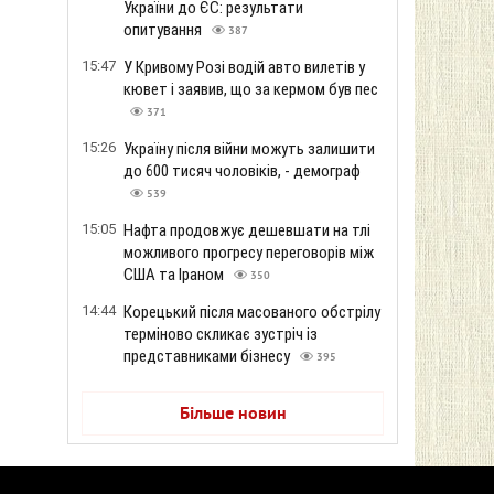
України до ЄС: результати
опитування
387
15:47
У Кривому Розі водій авто вилетів у
кювет і заявив, що за кермом був пес
371
15:26
Україну після війни можуть залишити
до 600 тисяч чоловіків, - демограф
539
15:05
Нафта продовжує дешевшати на тлі
можливого прогресу переговорів між
США та Іраном
350
14:44
Корецький після масованого обстрілу
терміново скликає зустріч із
представниками бізнесу
395
Більше новин