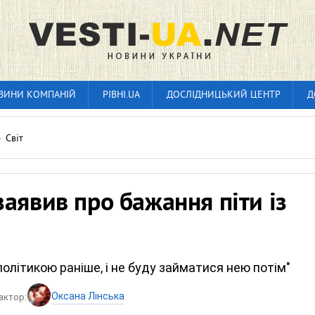
ВИНИ КОМПАНІЙ
РІВНІ.UA
ДОСЛІДНИЦЬКИЙ ЦЕНТР
Д
»
Світ
аявив про бажання піти із
політикою раніше, і не буду займатися нею потім"
Оксана Лінська
актор: