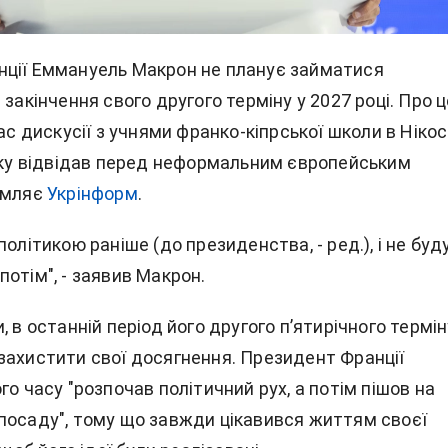
ції
Еммануель Макрон
не планує займатися
 закінчення свого другого терміну у 2027 році. Про ц
ас дискусії з учнями франко-кіпрської школи в Нікосі
 яку відвідав перед неформальним європейським
омляє
Укрінформ
.
політикою раніше (до президенства, - ред.), і не буд
отім", - заявив Макрон.
, в останній період його другого п’ятирічного термін
захистити свої досягнення. Президент Франції
го часу "розпочав політичний рух, а потім пішов на
посаду", тому що завжди цікавився життям своєї