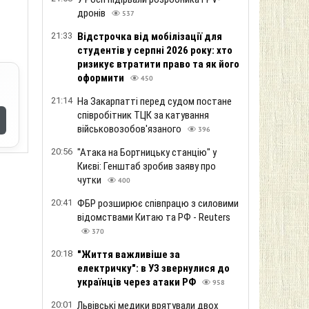
дронів
537
21:33
Відстрочка від мобілізації для
студентів у серпні 2026 року: хто
ризикує втратити право та як його
оформити
450
21:14
На Закарпатті перед судом постане
співробітник ТЦК за катування
військовозобов'язаного
396
20:56
"Атака на Бортницьку станцію" у
Києві: Генштаб зробив заяву про
чутки
400
20:41
ФБР розширює співпрацю з силовими
відомствами Китаю та РФ - Reuters
370
20:18
"Життя важливіше за
електричку": в УЗ звернулися до
українців через атаки РФ
958
20:01
Львівські медики врятували двох