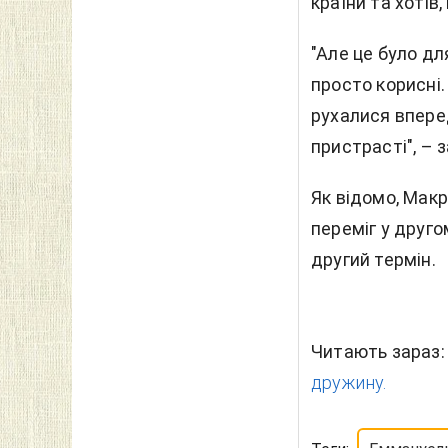
країни та хотів,
"Але це було для
просто корисні.
рухалися вперед
пристрасті", – 
Як відомо, Макр
переміг у друго
другий термін.
Читають зараз
дружину.