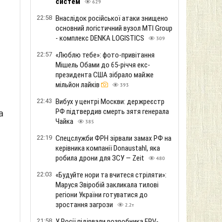
систем
629
22:58
Внаслідок російської атаки знищено
основний логістичний вузол MTI Group
- комплекс DENKA LOGISTICS
309
22:57
«Люблю тебе»: фото-привітання
Мішель Обами до 65-річчя екс-
президента США зібрало майже
мільйон лайків
393
н
22:43
Вибух у центрі Москви: держреєстр
РФ підтвердив смерть зятя генерала
а
Чайка
385
22:19
Спецслужби ФРН зірвали замах РФ на
керівника компанії Donaustahl, яка
робила дрони для ЗСУ — Zeit
480
о
22:03
«Будуйте нори та вчитеся стріляти»:
Маруся Звіробій закликала тилові
регіони України готуватися до
зростання загрози
2.2т
21:58
У Росії підірвали розробника FPV-