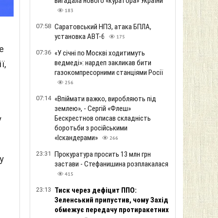
вигадала нового «куратора» України
183
07:58
Саратовський НПЗ, атака БПЛА,
установка АВТ-6
175
е
07:36
«У січні по Москві ходитимуть
ведмеді»: нардеп закликав бити
ї,
газокомпресорними станціями Росії
256
07:14
«Впіймати важко, виробляють під
землею», - Сергій «Флеш»
у
Бескрестнов описав складність
боротьби з російськими
«Іскандерами»
266
23:31
Прокуратура просить 13 млн грн
у
застави - Стефанишина розплакалася
415
23:13
Тиск через дефіцит ППО:
Зеленський припустив, чому Захід
обмежує передачу протиракетних