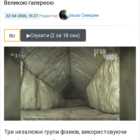
Великою галереєю
Ілько Северин
22-04-2026, 15:37
Редактор:
▶
Слухати (2 хв 18 сек)
RU
3.1т
Три незалежні групи фізиків, використовуючи