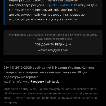
перевірки достовірності матеріалів редакція
використовує ресурси
,
та офіційні дані
StopFake
VoxCheck
Центру стратегічних комунікацій України. Ми
дотримуємося політики прозорості та працюємо
відповідно до етичного кодексу журналіста.
Ми прагнемо максимальної точності, але якщо ви помітили помилку
— будь ласка, повідомте нам:
ПОВІДОМИТИ РЕДАКЦІЇ →
vestiua.net@gmail.com
21+ | © 2012-2026 vesti-ua.net || Новини України. Контент
створюється людьми: ми не використовуємо ШІ для
редактури матеріалів.
Україна. Київ. Ми у:
Facebook
|
Wikipedia
Матеріали з сайту «vesti-ua.net» можуть вживатися безкоштовно з
обов'язковим активним гіперпосиланням на vesti-ua.net у першому
абзаці. Також гіперпосилання необхідне при використанні частини
матеріалу.