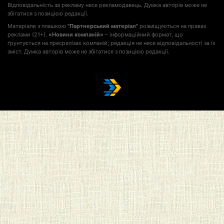
Відповідальність за рекламу несе рекламодавець. Думка авторів може не
збігатися з позицією редакції.
Матеріали з плашкою
"Партнерський матеріал"
розміщуються на правах
реклами (21+).
«Новини компаній»
– інформаційний формат, що
ґрунтується на пресрелізах компаній; редакція не несе відповідальності за їх
зміст. Думка авторів може не збігатися з позицією редакції.