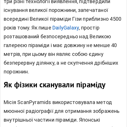
три різні технології виявлення, підтвердили
існування великої порожнини, запечатаної
всередині
Великої піраміди Гізи
приблизно 4500
років тому. Як пише
DailyGalaxy
, простір
розташований безпосередньо над Великою
галереєю піраміди і має довжину не менше 40
метрів, при цьому він являє собою єдину
безперервну ділянку, а не скупчення дрібніших
порожнин.
Як фізики сканували піраміду
Місія ScanPyramids використовувала метод
мюонної радіографії для отримання зображень
внутрішньої частини піраміди. Японські