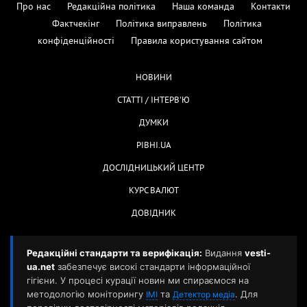
Про нас
Редакційна політика
Наша команда
Контакти
Фактчекінг
Політика виправлень
Політика
конфіденційності
Правила користування сайтом
НОВИНИ
СТАТТІ / ІНТЕРВ'Ю
ДУМКИ
РІВНІ.UA
ДОСЛІДНИЦЬКИЙ ЦЕНТР
КУРС ВАЛЮТ
ДОВІДНИК
Редакційні стандарти та верифікація:
Видання
vesti-
ua.net
забезпечує високі стандарти інформаційної
гігієни. У процесі курації новин ми спираємося на
методологію моніторингу
та
. Для
ІМІ
Детектор медіа