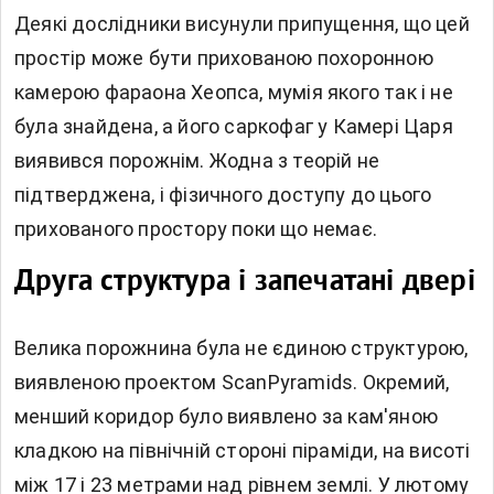
Деякі дослідники висунули припущення, що цей
простір може бути прихованою похоронною
камерою фараона Хеопса, мумія якого так і не
була знайдена, а його саркофаг у Камері Царя
виявився порожнім. Жодна з теорій не
підтверджена, і фізичного доступу до цього
прихованого простору поки що немає.
Друга структура і запечатані двері
Велика порожнина була не єдиною структурою,
виявленою проектом ScanPyramids. Окремий,
менший коридор було виявлено за кам'яною
кладкою на північній стороні піраміди, на висоті
між 17 і 23 метрами над рівнем землі. У лютому