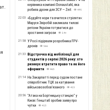
керівника компанії Donaustahl, яка
ат.
робила дрони для ЗСУ — Zeit
495
22:03
«Будуйте нори та вчитеся стріляти»:
Маруся Звіробій закликала тилові
регіони України готуватися до
зростання загрози
2.4т
21:58
У Росії підірвали розробника FPV-
дронів
566
ля
21:33
Відстрочка від мобілізації для
студентів у серпні 2026 року: хто
ризикує втратити право та як його
оформити
465
21:14
На Закарпатті перед судом постане
співробітник ТЦК за катування
військовозобов'язаного
415
20:56
"Атака на Бортницьку станцію" у
Києві: Генштаб зробив заяву про
чутки
413