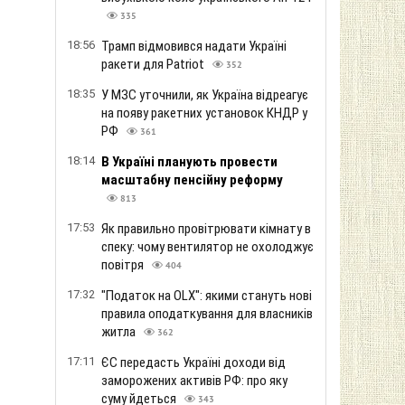
335
18:56
Трамп відмовився надати Україні
ракети для Patriot
352
18:35
У МЗС уточнили, як Україна відреагує
на появу ракетних установок КНДР у
РФ
361
18:14
В Україні планують провести
масштабну пенсійну реформу
813
17:53
Як правильно провітрювати кімнату в
спеку: чому вентилятор не охолоджує
повітря
404
17:32
"Податок на OLX": якими стануть нові
правила оподаткування для власників
житла
362
17:11
ЄС передасть Україні доходи від
заморожених активів РФ: про яку
суму йдеться
343