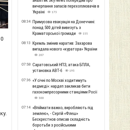
аналітик Sky News попередив про
вичерпання запасів перехоплювачів в
Україні
173
08:34
Примусова евакуація на Донеччині:
понад 500 дітей вивезуть з
Краматорської громади
155
10
08:13
Кремль змінив наратив: Захарова
вигадала нового «куратора» України
207
07:58
Саратовський НПЗ, атака БПЛА,
установка АВТ-6
193
07:36
«У січні по Москві ходитимуть
ведмеді»: нардеп закликав бити
газокомпресорними станціями Росії
300
07:14
«Впіймати важко, виробляють під
ку.
землею», - Сергій «Флеш»
Бескрестнов описав складність
боротьби з російськими