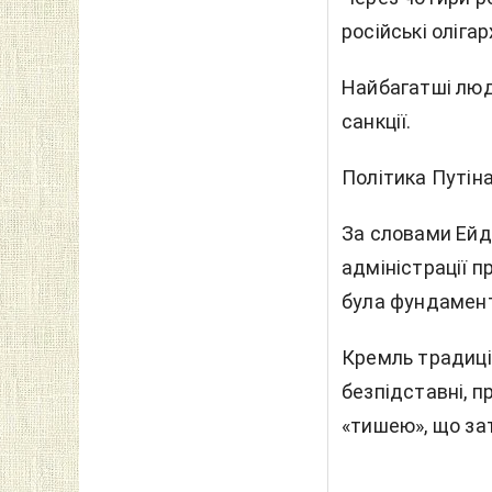
російські оліга
Найбагатші люд
санкції.
Політика Путіна
За словами Ейд
адміністрації п
була фундамент
Кремль традицій
безпідставні, 
«тишею», що за