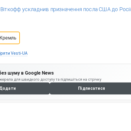
:
Віткофф ускладнив призначення посла США до Росії
Кремль
іряти Vesti-UA
без шуму в Google News
жерела для швидкого доступу та підпишіться на стрічку
Додати
Підписатися