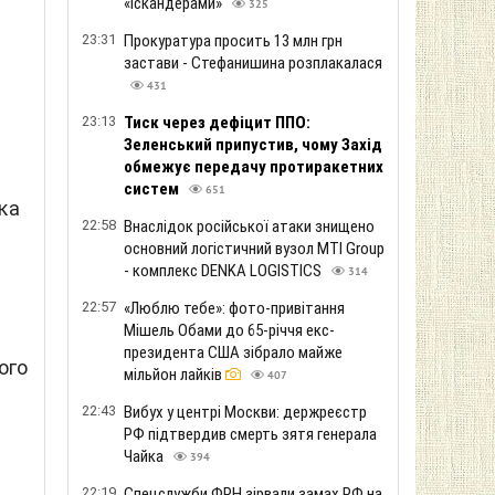
«Іскандерами»
325
23:31
Прокуратура просить 13 млн грн
застави - Стефанишина розплакалася
431
23:13
Тиск через дефіцит ППО:
Зеленський припустив, чому Захід
обмежує передачу протиракетних
систем
651
ка
22:58
Внаслідок російської атаки знищено
основний логістичний вузол MTI Group
- комплекс DENKA LOGISTICS
314
22:57
«Люблю тебе»: фото-привітання
Мішель Обами до 65-річчя екс-
президента США зібрало майже
ого
мільйон лайків
407
22:43
Вибух у центрі Москви: держреєстр
РФ підтвердив смерть зятя генерала
Чайка
394
22:19
Спецслужби ФРН зірвали замах РФ на