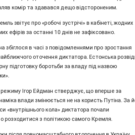
вляв комір та здавався дещо відстороненим.
емль звітує про «робочі зустрічі» в кабінеті, жодних
мих ефірів за останні 10 днів не зафіксовано.
а збіглося в часі з повідомленнями про зростання
найближчого оточення диктатора. Естонська розвід
рну підготовку боротьби за владу під назвою
ки».
 режиму Ігор Ейдман стверджує, що вперше за
аміка влади змінюється не на користь Путіна. За й
еси «внутрішнього кола» диктатора почали
 розходитися з політикою самого Кремля.
оки після повномасштабного вторгнення в Україну