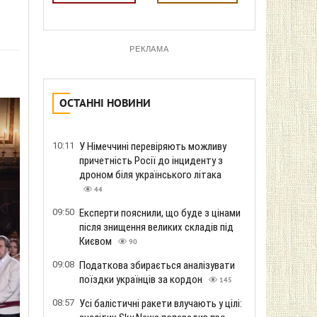
РЕКЛАМА
ОСТАННІ НОВИНИ
10:11
У Німеччині перевіряють можливу
причетність Росії до інциденту з
дроном біля українського літака
44
09:50
Експерти пояснили, що буде з цінами
після знищення великих складів під
Києвом
90
09:08
Податкова збирається аналізувати
поїздки українців за кордон
145
08:57
Усі балістичні ракети влучають у цілі: