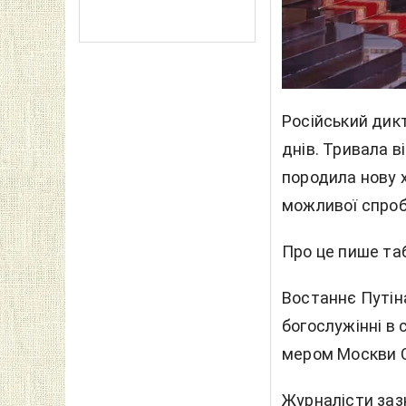
Російський дик
днів. Тривала в
породила нову 
можливої спроб
Про це пише та
Востаннє Путін
богослужінні в 
мером Москви С
Журналісти заз