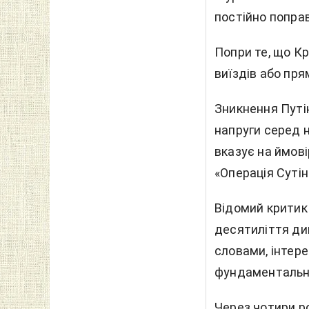
постійно попра
Попри те, що Кр
виїздів або пря
Зникнення Путін
напруги серед 
вказує на ймові
«Операція Сутін
Відомий критик
десятиліття дин
словами, інтер
фундаментально
Через чотири р