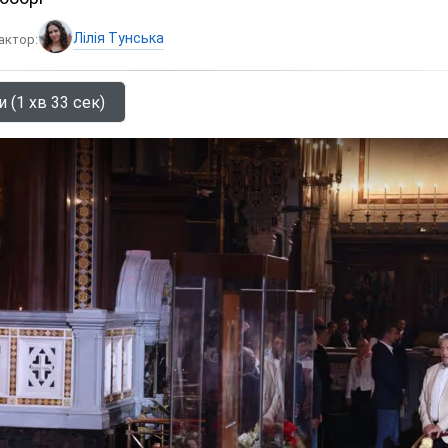
Лілія Тунська
актор:
 (1 хв 33 сек)