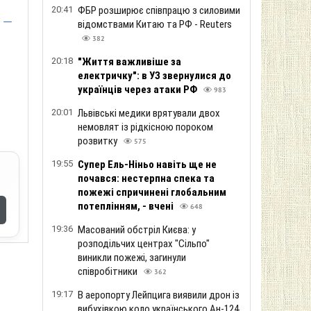
20:41
ФБР розширює співпрацю з силовими
 —
відомствами Китаю та РФ - Reuters
382
20:18
"Життя важливіше за
електричку": в УЗ звернулися до
українців через атаки РФ
983
20:01
Львівські медики врятували двох
немовлят із рідкісною пороком
розвитку
575
19:55
Супер Ель-Ніньо навіть ще не
почався: нестерпна спека та
пожежі спричинені глобальним
потеплінням, - вчені
648
19:36
Масований обстріл Києва: у
розподільчих центрах "Сільпо"
виникли пожежі, загинули
співробітники
362
19:17
В аеропорту Лейпцига виявили дрон із
вибухівкою коло українського Ан-124