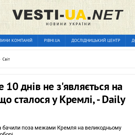
ВИНИ КОМПАНІЙ
РІВНІ.UA
ДОСЛІДНИЦЬКИЙ ЦЕНТР
Д
»
Світ
е 10 днів не з'являється на
що сталося у Кремлі, - Daily
а бачили поза межами Кремля на великодньому
соборі