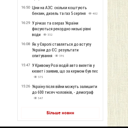
16:50
Ціни на АЗС: скільки коштують
бензин, дизель та газ 5 серпня
402
16:29
У річках та озерах України
фіксуються рекордно низькі рівні
води
332
16:08
Як у Європі ставляться до вступу
України до ЄС: результати
опитування
391
15:47
У Кривому Розі водій авто вилетів у
кювет і заявив, що за кермом був пес
375
15:26
Україну після війни можуть залишити
до 600 тисяч чоловіків, - демограф
547
Більше новин