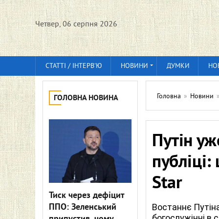
Четвер, 06 серпня 2026
СТАТТІ / ІНТЕРВ'Ю
НОВИНИ
ДУМКИ
НО
Головна
»
Новини
ГОЛОВНА НОВИНА
Путін уж
публіці: 
Star
Тиск через дефіцит
ППО: Зеленський
Востаннє Путін
богослужінні в 