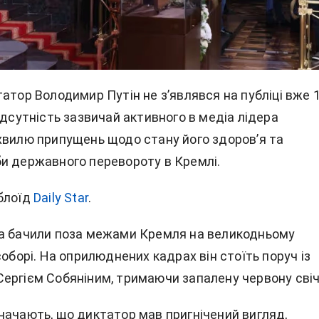
татор
Володимир Путін
не з’являвся на публіці вже 
ідсутність зазвичай активного в медіа лідера
хвилю припущень щодо стану його здоров’я та
и державного перевороту в Кремлі.
блоїд
Daily Star
.
а бачили поза межами Кремля на великодньому
соборі. На оприлюднених кадрах він стоїть поруч із
ергієм Собяніним, тримаючи запалену червону свіч
начають, що диктатор мав пригнічений вигляд,