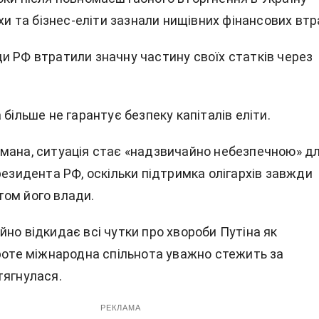
рхи та бізнес-еліти зазнали нищівних фінансових втр
и РФ втратили значну частину своїх статків через
 більше не гарантує безпеку капіталів еліти.
мана, ситуація стає «надзвичайно небезпечною» д
резидента РФ, оскільки підтримка олігархів завжди
ом його влади.
но відкидає всі чутки про хвороби Путіна як
проте міжнародна спільнота уважно стежить за
тягнулася.
РЕКЛАМА