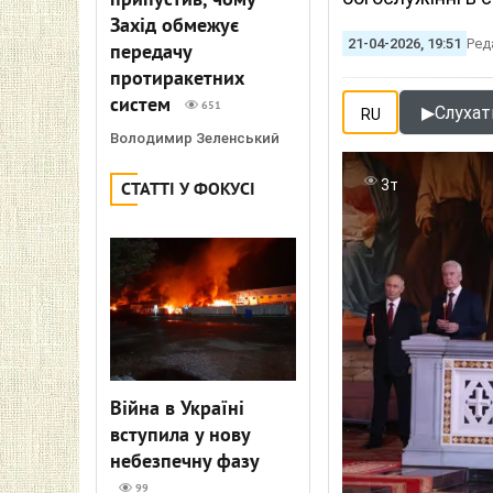
припустив, чому
Захід обмежує
21-04-2026, 19:51
Ред
передачу
протиракетних
систем
651
▶
Слухати
RU
Володимир Зеленський
3т
СТАТТІ У ФОКУСІ
Війна в Україні
вступила у нову
небезпечну фазу
99