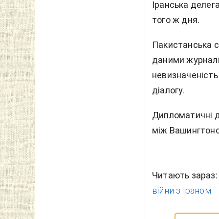
Іранська делег
того ж дня.
Пакистанська ст
даними журналі
невизначеність
діалогу.
Дипломатичні д
між Вашингтоно
Читають зараз
війни з Іраном.