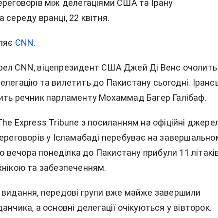
ереговорів між делегаціями США та Ірану
 середу вранці, 22 квітня.
ляє
CNN
.
ел CNN, віцепрезидент США Джей Ді Венс очолить
елегацію та вилетить до Пакистану сьогодні. Іранс
ить речник парламенту Мохаммад Багер Галібаф.
he Express Tribune з посиланням на офіційні джерел
переговорів у Ісламабаді перебуває на завершально
 до вечора понеділка до Пакистану прибули 11 літаків
хнікою та забезпеченням.
 видання, передові групи вже майже завершили
анчика, а основні делегації очікуються у вівторок.