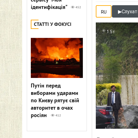
сервісу "Моя
ідентифікація"
452
▶
Слухат
RU
СТАТТІ У ФОКУСІ
1.5т
Путін перед
виборами ударами
по Києву рятує свій
авторитет в очах
росіян
412