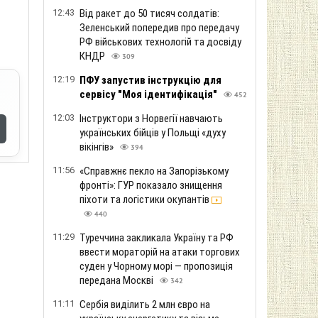
12:43
Від ракет до 50 тисяч солдатів:
Зеленський попередив про передачу
РФ військових технологій та досвіду
КНДР
309
12:19
ПФУ запустив інструкцію для
сервісу "Моя ідентифікація"
452
12:03
Інструктори з Норвегії навчають
українських бійців у Польщі «духу
вікінгів»
394
11:56
«Справжнє пекло на Запорізькому
фронті»: ГУР показало знищення
піхоти та логістики окупантів
440
11:29
Туреччина закликала Україну та РФ
ввести мораторій на атаки торгових
суден у Чорному морі — пропозиція
передана Москві
342
11:11
Сербія виділить 2 млн євро на