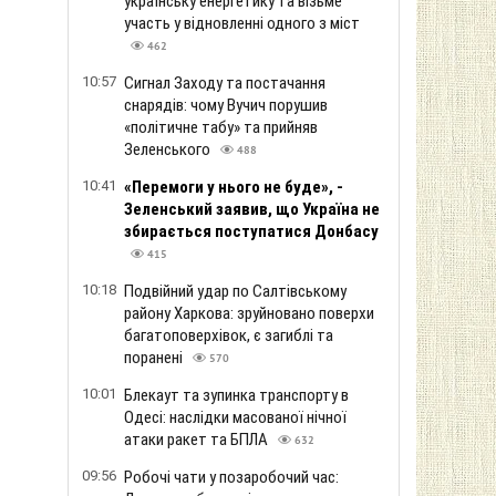
українську енергетику та візьме
участь у відновленні одного з міст
462
10:57
Сигнал Заходу та постачання
снарядів: чому Вучич порушив
«політичне табу» та прийняв
Зеленського
488
10:41
«Перемоги у нього не буде», -
Зеленський заявив, що Україна не
збирається поступатися Донбасу
415
10:18
Подвійний удар по Салтівському
району Харкова: зруйновано поверхи
багатоповерхівок, є загиблі та
поранені
570
10:01
Блекаут та зупинка транспорту в
Одесі: наслідки масованої нічної
атаки ракет та БПЛА
632
09:56
Робочі чати у позаробочий час: