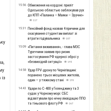
15:56
Обмеження на кордоні: приліт
Одеською областью заблокував рух
до КПП «Паланка — Маяки — Зручне»
117
15:31
Пенсійний фонд назвав 4 причини для
скасування студентам виплат зі
втрати годувальника
107
ьку
15:09
«Питання виживання», - глава МЗС
Туреччини заявив про ризик
застосування РФ ядерної зброї у
«безвихідній ситуації»
а,
193
му
14:58
Удар FPV-дрону по Чернігівщині:
поранено трьох місцевих жителів,
 із
один — у тяжкому стані
195
14:43
Удари по С-400 у Геленджику та 3
судах у Чорному морі: СБС
відзвітували про нічну ліквідацію ППО
та тіньового флоту РФ
267