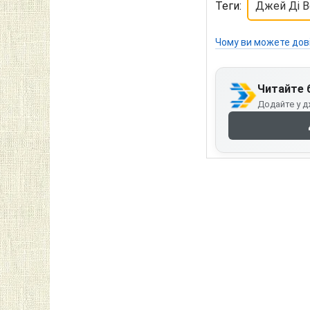
Теги:
Джей Ді В
Чому ви можете дов
Читайте 
Додайте у д