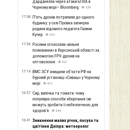
Дарданелла через атаки БПЛА в
Чорному морі— Bloomberg
339
17:58
П'ять дронів потрапили до одного
будинку: у селі Пухівка загинула
родина відомого педагога Галини
Кучер
553
17:36
Росіяни оголосили «вільне
полювання» в Херсонській області за
допомогою FPV-дронів на
оптоволокні
427
17:14
ВМС ЗСУ знищили об'єкти РФ на
буровій установці «Сиваш» у Чорному
морі
475
16:57
Сир, випічка та томати: чому
популярні способи зберігання їжі
можуть зробити її небезпечною для
здоров'я
544
16:41
Зникнення малих річок, посуха та
цвітіння Дніпра: метеоролог