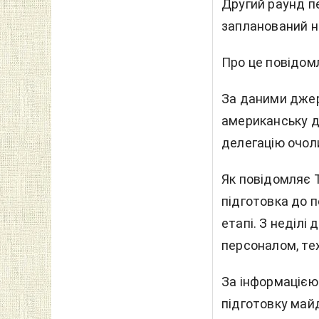
Другий раунд п
запланований на
Про це повідом
За даними джер
американську д
делегацію очол
Як повідомляє T
підготовка до 
етапі. З неділі
персоналом, те
За інформацією
підготовку майд