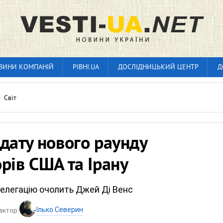
ВИНИ КОМПАНІЙ
РІВНІ.UA
ДОСЛІДНИЦЬКИЙ ЦЕНТР
Д
»
Світ
дату нового раунду
рів США та Ірану
елегацію очолить Джей Ді Венс
Ілько Северин
актор: