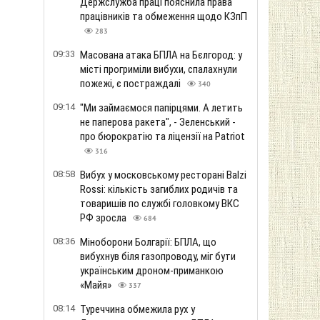
Держслужба праці пояснила права
працівників та обмеження щодо КЗпП
283
09:33
Масована атака БПЛА на Бєлгород: у
місті прогриміли вибухи, спалахнули
пожежі, є постраждалі
340
09:14
"Ми займаємося папірцями. А летить
не паперова ракета", - Зеленський -
про бюрократію та ліцензії на Patriot
316
08:58
Вибух у московському ресторані Balzi
Rossi: кількість загиблих родичів та
товаришів по службі головкому ВКС
РФ зросла
684
08:36
Міноборони Болгарії: БПЛА, що
вибухнув біля газопроводу, міг бути
українським дроном-приманкою
«Майя»
337
08:14
Туреччина обмежила рух у