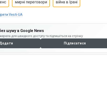
енс
мирні переговори
війна в Ірані
іряти Vesti-UA
без шуму в Google News
жерела для швидкого доступу та підпишіться на стрічку
Додати
Підписатися