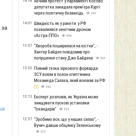
14:18
Яєчний протест у парламенті Косово:
депутатка закидала прем'єра Курті
через політичну безвихідь
247
14:01
Швидкість як у ракети: у РФ
 за
похвалилися зенітним дроном
«Астра-ППО»
390
13:57
"Хвороба поширилася на кістки", -
Хантер Байден повідомив про
погіршення стану Джо Байдена
337
13:33
Повний тезка зіркового форварда:
ЗСУ взяли в полон єгиптянина
Мохамеда Салаха, який воював за РФ
256
13:13
Експерт розповів, як Україна може
знищувати пускові установки
ня
"Іскандерів"
323
12:57
"Зробимо все, що у наших силах", -
Вучич давши обіцянку Зеленському
377