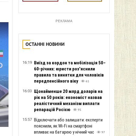
РЕКЛАМА
ОСТАННІ НОВИНИ
16:19
Виїзд за кордон та мобілізація 50–
60-річних: юристи роз'яснили
правила та винятки для чоловіків
передпенсійного віку
61
16:03
Щонайменше 20 млрд доларів на
рік на 50 років: економіст назвав
реалістичний механізм виплати
репарацій Росією
95
15:57
Відключати або залишати: експерти
пояснили, як Wi-Fi на смартфоні
впливає на батарею у нічний час
97