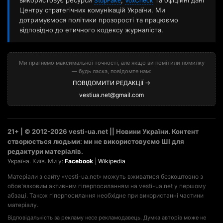
використовує ресурси
,
та офіційні дані
StopFake
VoxCheck
Центру стратегічних комунікацій України. Ми
дотримуємося політики прозорості та працюємо
відповідно до етичного кодексу журналіста.
Ми прагнемо максимальної точності, але якщо ви помітили помилку
— будь ласка, повідомте нам:
ПОВІДОМИТИ РЕДАКЦІЇ →
vestiua.net@gmail.com
21+ | © 2012-2026 vesti-ua.net || Новини України. Контент
створюється людьми: ми не використовуємо ШІ для
редактури матеріалів.
Україна. Київ. Ми у:
Facebook
|
Wikipedia
Матеріали з сайту «vesti-ua.net» можуть вживатися безкоштовно з
обов'язковим активним гіперпосиланням на vesti-ua.net у першому
абзаці. Також гіперпосилання необхідне при використанні частини
матеріалу.
Відповідальність за рекламу несе рекламодавець. Думка авторів може не