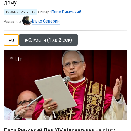
дому
Папа Римський
13-04-2026, 20:18
Спікер:
Ілько Северин
Редактор:
▶
Слухати (1 хв 2 сек)
RU
1.1т
Папа Римський Лев XIV відреагував на різку