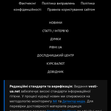
Фактчекінг
Політика виправлень
Політика
конфіденційності
Правила користування сайтом
НОВИНИ
СТАТТІ / ІНТЕРВ'Ю
ДУМКИ
РІВНІ.UA
ДОСЛІДНИЦЬКИЙ ЦЕНТР
КУРС ВАЛЮТ
ДОВІДНИК
Редакційні стандарти та верифікація:
Видання
vesti-
ua.net
забезпечує високі стандарти інформаційної
гігієни. У процесі курації новин ми спираємося на
методологію моніторингу
та
. Для
ІМІ
Детектор медіа
перевірки достовірності матеріалів редакція