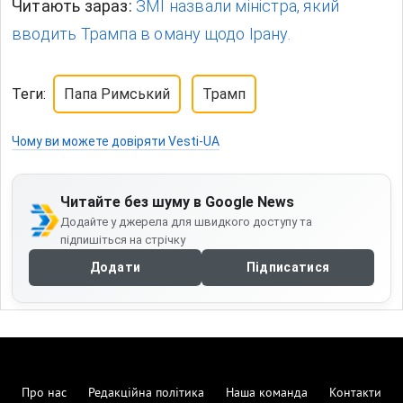
Читають зараз:
ЗМІ назвали міністра, який
вводить Трампа в оману щодо Ірану.
Теги:
Папа Римський
Трамп
Чому ви можете довіряти Vesti-UA
Читайте без шуму в Google News
Додайте у джерела для швидкого доступу та
підпишіться на стрічку
Додати
Підписатися
Про нас
Редакційна політика
Наша команда
Контакти