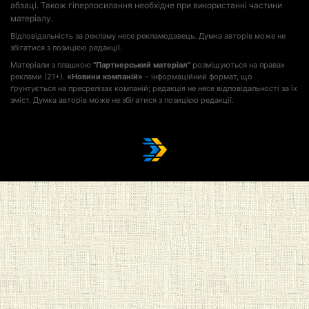
абзаці. Також гіперпосилання необхідне при використанні частини
матеріалу.
Відповідальність за рекламу несе рекламодавець. Думка авторів може не
збігатися з позицією редакції.
Матеріали з плашкою
"Партнерський матеріал"
розміщуються на правах
реклами (21+).
«Новини компаній»
– інформаційний формат, що
ґрунтується на пресрелізах компаній; редакція не несе відповідальності за їх
зміст. Думка авторів може не збігатися з позицією редакції.