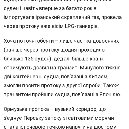
суден і навіть вперше за багато років
імпортувала іранський скраплений газ, провела
через протоку вже вісім LPG-танкерів.
Хоча поточні обсяги – лише частка довоєнних
(раніше через протоку щодня проходило
близько 135 суден), дедалі більше країн
отримують дозвіл на транзит. Минулого тижня
дві контейнерні судна, пов’язані з Китаєм,
змогли пройти протоку з другої спроби. Також
транзитом пройшли судна, пов’язані з Японією.
Ормузька протока – вузький коридор, що
з’єднує Перську затоку зі світовими морями –
стала ключовою точкою напруги на шостому