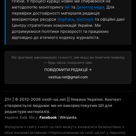
гігієни. У процесі курації новин ми спираємося на
методологію моніторингу
та
. Для
ІМІ
Детектор медіа
перевірки достовірності матеріалів редакція
використовує ресурси
,
та офіційні дані
StopFake
VoxCheck
Центру стратегічних комунікацій України. Ми
дотримуємося політики прозорості та працюємо
відповідно до етичного кодексу журналіста.
Ми прагнемо максимальної точності, але якщо ви помітили помилку
— будь ласка, повідомте нам:
ПОВІДОМИТИ РЕДАКЦІЇ →
vestiua.net@gmail.com
21+ | © 2012-2026 vesti-ua.net || Новини України. Контент
створюється людьми: ми не використовуємо ШІ для
редактури матеріалів.
Україна. Київ. Ми у:
Facebook
|
Wikipedia
Матеріали з сайту «vesti-ua.net» можуть вживатися безкоштовно з
обов'язковим активним гіперпосиланням на vesti-ua.net у першому