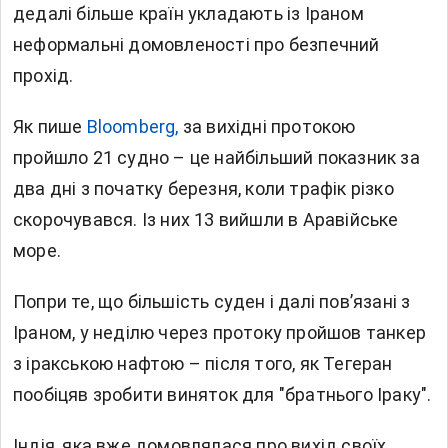
дедалі більше країн укладають із Іраном
неформальні домовленості про безпечний
прохід.
Як пише
Bloomberg,
за вихідні протокою
пройшло 21 судно – це найбільший показник за
два дні з початку березня, коли трафік різко
скорочувався. Із них 13 вийшли в Аравійське
море.
Попри те, що більшість суден і далі пов’язані з
Іраном, у неділю через протоку пройшов танкер
з іракською нафтою – після того, як Тегеран
пообіцяв зробити виняток для "братнього Іраку".
Індія, яка вже домовлялася про вихід своїх