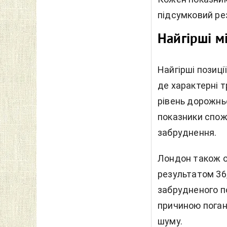
підсумковий рез
Найгірші м
Найгірші позиці
де характерні т
рівень дорожньо
показники спож
забруднення.
Лондон також оп
результатом 36
забрудненого по
причиною погано
шуму.