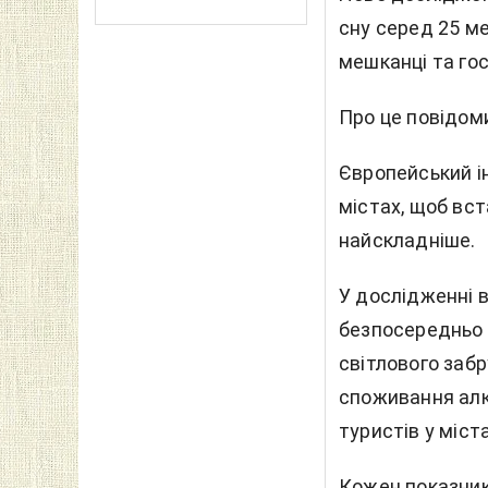
сну серед 25 ме
мешканці та гос
Про це повідом
Європейський ін
містах, щоб вс
найскладніше.
У дослідженні в
безпосередньо 
світлового забр
споживання алк
туристів у міста
Кожен показник