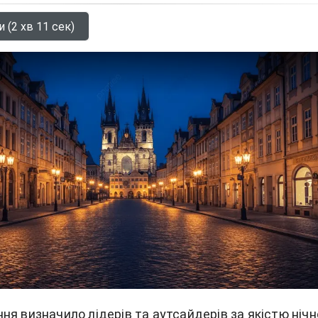
 (2 хв 11 сек)
я визначило лідерів та аутсайдерів за якістю нічн