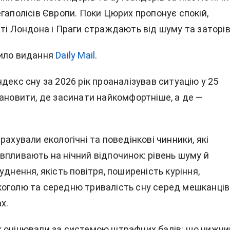
гаполісів
Європи. Поки Цюрих пропонує спокій,
ті Лондона і Праги страждають від шуму та заторів
ило видання
Daily Mail
.
декс сну за 2026 рік проаналізував ситуацію у 25
тановити, де засинати найкомфортніше, а де —
рахували екологічні та поведінкові чинники, які
впливають на нічний відпочинок: рівень шуму й
уднення, якість повітря, поширеність куріння,
оголю та середню тривалість сну серед мешканців 
х.
 оцінювали за системою штрафних балів: що нижчи