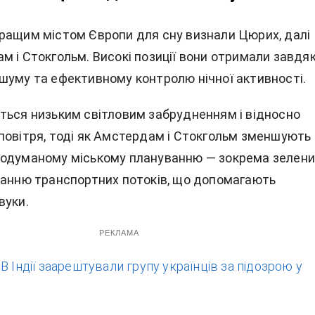
ращим містом Європи для сну визнали Цюрих, далі
м і Стокгольм. Високі позиції вони отримали завдя
шуму та ефективному контролю нічної активності.
ться низьким світловим забрудненням і відносно
повітря, тоді як Амстердам і Стокгольм зменшують
родуманому міському плануванню — зокрема зелен
ванню транспортних потоків, що допомагають
вуки.
РЕКЛАМА
:
В Індії заарештували групу українців за підозрою у