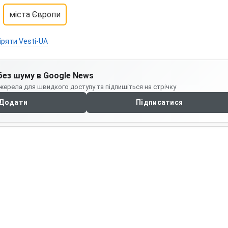
міста Європи
іряти Vesti-UA
без шуму в Google News
жерела для швидкого доступу та підпишіться на стрічку
Додати
Підписатися