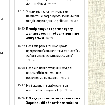
життя у Києві
299
17:11
У яких містах світу туристам
найчастіше загрожують кишенькові
ки
злодії: оприлюднено рейтинг
282
16:50
Банкір озвучив прогноз курсу
долара у серпні: обвалу гривні не
очікується
258
16:29
Нестача ракет у США: Трамп
пригрозив в'язницею тим, хто стоїть
им
за "витоками зрадницьких заяв"
255
16:08
Названо найпопулярніші моделі
автомобілів: які машини
розкуповують українці
248
15:47
На Закарпатті відбуваються
масштабні обшуки у ТЦК
261
15:26
РФ вдарила по потягу на вокзалі в
Харківській області: є загиблі та