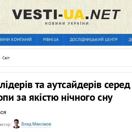
ВИНИ КОМПАНІЙ
РІВНІ.UA
ДОСЛІДНИЦЬКИЙ ЦЕНТР
Д
»
Світ
лідерів та аутсайдерів серед
опи за якістю нічного сну
ься
Влад Максімов
актор: