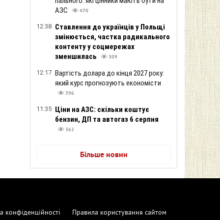
пального: які цінники мають бути на
АЗС
470
12:38
Ставлення до українців у Польщі
змінюється, частка радикального
контенту у соцмережах
зменшилась
309
12:17
Вартість долара до кінця 2027 року:
який курс прогнозують економісти
396
11:35
Ціни на АЗС: скільки коштує
бензин, ДП та автогаз 6 серпня
362
Більше новин
а конфіденційності
Правила користування сайтом