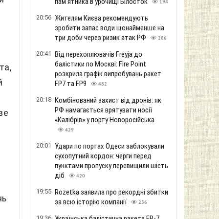
пам'ятника в урочищі Білосток
194
20:56
Жителям Києва рекомендують
зробити запас води щонайменше на
три доби через ризик атак РФ
286
20:41
Від перехоплювачів Freyja до
балістики по Москві: Fire Point
та,
розкрила графік випробувань ракет
й
FP7 та FP9
482
20:18
Комбінований захист від дронів: як
РФ намагається врятувати носії
ве
«Калібрів» у порту Новоросійська
429
20:01
Удари по портах Одеси заблокували
сухопутний кордон: черги перед
пунктами пропуску перевищили шість
діб
420
19:55
Rozetka заявила про рекордні збитки
нь
за всю історію компанії
236
19:36
Українська балістична ракета FP-7