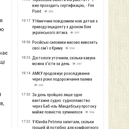
вже проходить сертифікацію, - Fire
Point
281
ля
19:17
У Німеччині повідомили нові деталі з
приводу інциденту з дроном біля
тю
українського літака
297
18:56
Російські силовики масово вивозять
свої сім'ї з Криму
334
чає
18:35
Дієтологи уточнили, скільки кавуна
щі
можна з'їсти за день
247
18:14
АМКУ продовжує розслідування
через різке подорожчання палива
241
й
17:53
За день пройшло лише одне
вантажне судно: судноплавство
в,
через Баб-ель-Мандебську протоку
майже повністю зупинилося
306
17:32
У Klavdia Petrivna запитали, скільки
грошей їй потрібно для комфортного