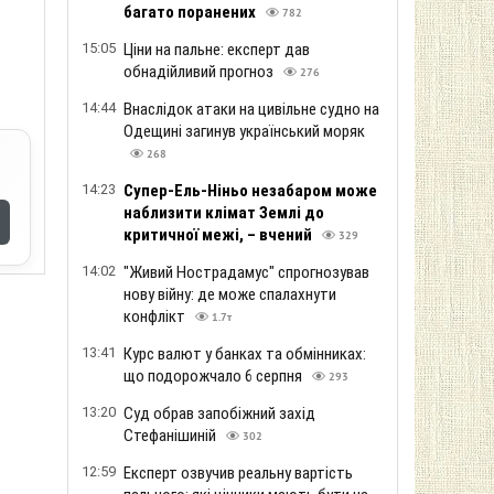
багато поранених
782
15:05
Ціни на пальне: експерт дав
обнадійливий прогноз
276
14:44
Внаслідок атаки на цивільне судно на
Одещині загинув український моряк
268
14:23
Супер-Ель-Ніньо незабаром може
наблизити клімат Землі до
критичної межі, – вчений
329
14:02
"Живий Нострадамус" спрогнозував
нову війну: де може спалахнути
конфлікт
1.7т
13:41
Курс валют у банках та обмінниках:
що подорожчало 6 серпня
293
13:20
Суд обрав запобіжний захід
Стефанішиній
302
12:59
Експерт озвучив реальну вартість