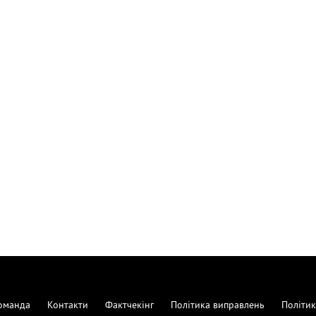
оманда
Контакти
Фактчекінг
Політика виправлень
Політик