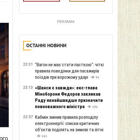
РЕКЛАМА
ОСТАННІ НОВИНИ
23:31
"Вагон не має стати пасткою": чіткі
правила поведінки для пасажирів
поїздів при ворожому ударі
91
23:13
«Шанси є завжди»: екс-глава
Міноборони Федоров закликав
Раду якнайшвидше призначити
повноважного міністра
186
22:57
Кабмін змінив правила розподілу
електроенергії: списки критичних
об'єктів поділять на зимові та літні
165
ого