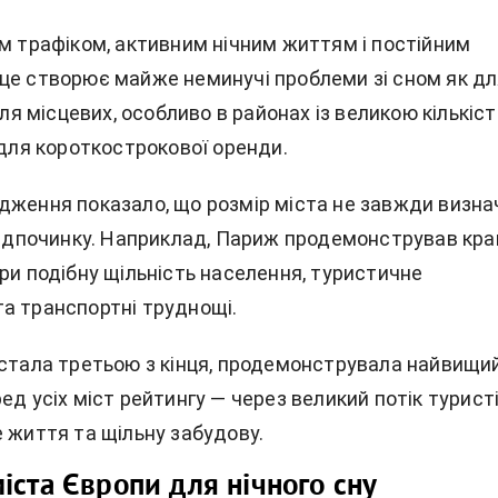
им трафіком, активним нічним життям і постійним
це створює майже неминучі проблеми зі сном як д
 для місцевих, особливо в районах із великою кількіс
 для короткострокової оренди.
дження показало, що розмір міста не завжди визна
 відпочинку. Наприклад, Париж продемонстрував кра
ри подібну щільність населення, туристичне
а транспортні труднощі.
 стала третьою з кінця, продемонструвала найвищи
ед усіх міст рейтингу — через великий потік туристі
 життя та щільну забудову.
іста Європи для нічного сну