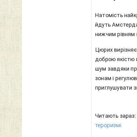
Натомість найк
йдуть Амстерда
нижчим рівням 
Цюрих вирізняє
доброю якістю 
шум завдяки п
зонам і регулю
приглушувати з
Читають зараз
тероризмі.