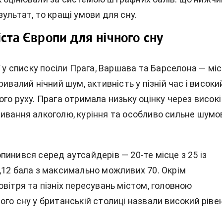
ультат, то кращі умови для сну.
іста Європи для нічного сну
ї у списку посіли Прага, Варшава та Барселона — міс
ривалий нічний шум, активність у пізній час і високи
го руху. Прага отримала низьку оцінку через високі
ивання алкоголю, куріння та особливо сильне шумо
инився серед аутсайдерів — 20-те місце з 25 із
,12 бала з максимально можливих 70. Окрім
вітря та пізніх пересувань містом, головною
го сну у британській столиці назвали високий ріве