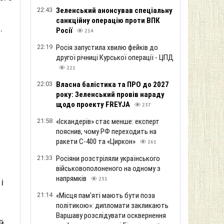
22:43
Зеленський анонсував спеціальну
санкційну операцію проти ВПК
.
Росії
214
22:19
Росія запустила хвилю фейків до
другої річниці Курської операції - ЦПД
221
22:03
Власна балістика та ПРО до 2027
року: Зеленський провів нараду
щодо проекту FREYJA
237
21:58
«Іскандерів» стає менше: експерт
пояснив, чому РФ переходить на
ракети С-400 та «Циркон»
261
21:33
Росіяни розстріляли українського
військовополоненого на одному з
напрямків
231
і
21:14
«Місця пам'яті мають бути поза
політикою»: дипломати закликають
Варшаву розслідувати осквернення
й