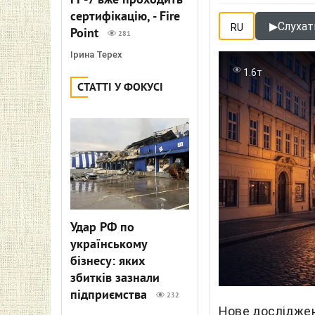
FP-7 вже проходить
сертифікацію, - Fire
▶
Слухати
RU
Point
281
Ірина Терех
1.6т
СТАТТІ У ФОКУСІ
Удар РФ по
українському
бізнесу: яких
збитків зазнали
підприємства
232
Нове дослідженн