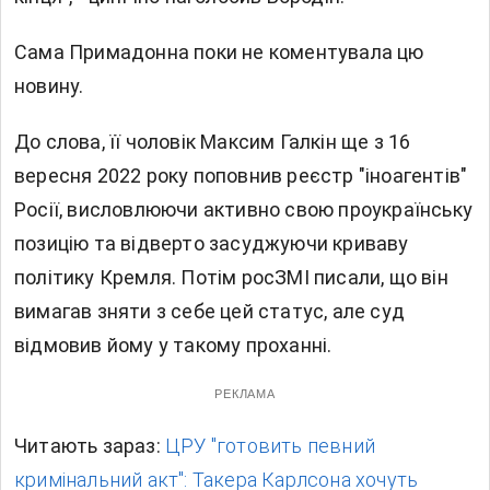
Сама Примадонна поки не коментувала цю
новину.
До слова, її чоловік Максим Галкін ще з 16
вересня 2022 року поповнив реєстр "іноагентів"
Росії, висловлюючи активно свою проукраїнську
позицію та відверто засуджуючи криваву
політику Кремля. Потім росЗМІ писали, що він
вимагав зняти з себе цей статус, але
суд
відмовив йому у такому проханні.
РЕКЛАМА
Читають зараз:
ЦРУ "готовить певний
кримінальний акт": Такера Карлсона хочуть