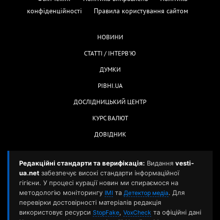
конфіденційності
Правила користування сайтом
НОВИНИ
СТАТТІ / ІНТЕРВ'Ю
ДУМКИ
РІВНІ.UA
ДОСЛІДНИЦЬКИЙ ЦЕНТР
КУРС ВАЛЮТ
ДОВІДНИК
Редакційні стандарти та верифікація:
Видання
vesti-
ua.net
забезпечує високі стандарти інформаційної
гігієни. У процесі курації новин ми спираємося на
методологію моніторингу
та
. Для
ІМІ
Детектор медіа
перевірки достовірності матеріалів редакція
використовує ресурси
,
та офіційні дані
StopFake
VoxCheck