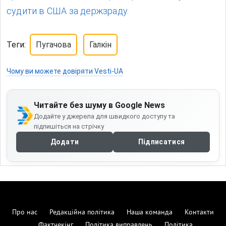
судити в США за держзраду.
Теги:
Пугачова
Галкін
Чому ви можете довіряти Vesti-UA
Читайте без шуму в Google News
Додайте у джерела для швидкого доступу та
підпишіться на стрічку
Додати
Підписатися
Про нас
Редакційна політика
Наша команда
Контакти
Фактчекінг
Політика виправлень
Політика