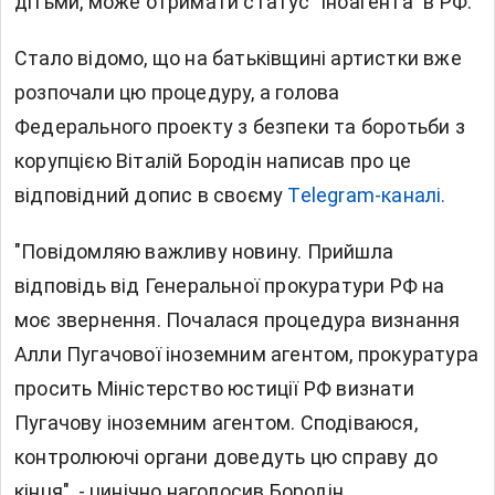
дітьми, може отримати статус "іноагента" в РФ.
Стало відомо, що на батьківщині артистки вже
розпочали цю процедуру, а голова
Федерального проекту з безпеки та боротьби з
корупцією Віталій Бородін написав про це
відповідний допис в своєму
Telegram-каналі.
"Повідомляю важливу новину. Прийшла
відповідь від Генеральної прокуратури РФ на
моє звернення. Почалася процедура визнання
Алли Пугачової іноземним агентом, прокуратура
просить Міністерство юстиції РФ визнати
Пугачову іноземним агентом. Сподіваюся,
контролюючі органи доведуть цю справу до
кінця", - цинічно наголосив Бородін.