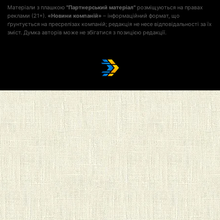
Матеріали з плашкою
"Партнерський матеріал"
розміщуються на правах
реклами (21+).
«Новини компаній»
– інформаційний формат, що
ґрунтується на пресрелізах компаній; редакція не несе відповідальності за їх
зміст. Думка авторів може не збігатися з позицією редакції.