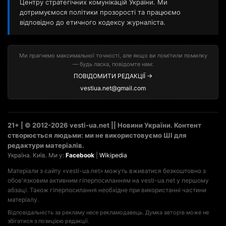
Центру стратегічних комунікацій України. Ми
дотримуємося політики прозорості та працюємо
відповідно до етичного кодексу журналіста.
Ми прагнемо максимальної точності, але якщо ви помітили помилку
— будь ласка, повідомте нам:
ПОВІДОМИТИ РЕДАКЦІЇ →
vestiua.net@gmail.com
21+ | © 2012-2026 vesti-ua.net || Новини України. Контент
створюється людьми: ми не використовуємо ШІ для
редактури матеріалів.
Україна. Київ. Ми у:
Facebook
|
Wikipedia
Матеріали з сайту «vesti-ua.net» можуть вживатися безкоштовно з
обов'язковим активним гіперпосиланням на vesti-ua.net у першому
абзаці. Також гіперпосилання необхідне при використанні частини
матеріалу.
Відповідальність за рекламу несе рекламодавець. Думка авторів може не
збігатися з позицією редакції.