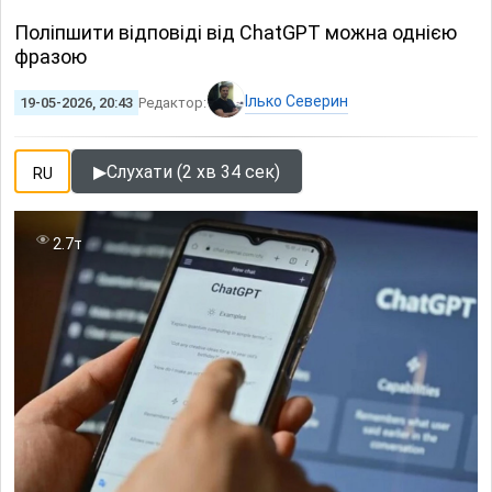
Поліпшити відповіді від ChatGPT можна однією
фразою
Ілько Северин
19-05-2026, 20:43
Редактор:
▶
Слухати (2 хв 34 сек)
RU
2.7т