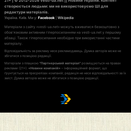
21+ | © 2012-2026 vesti-ua.net || Новини України. Контент
створюється людьми: ми не використовуємо ШІ для
редактури матеріалів.
Україна. Київ. Ми у:
Facebook
|
Wikipedia
Матеріали з сайту «vesti-ua.net» можуть вживатися безкоштовно з
обов'язковим активним гіперпосиланням на vesti-ua.net у першому
абзаці. Також гіперпосилання необхідне при використанні частини
матеріалу.
Відповідальність за рекламу несе рекламодавець. Думка авторів може не
збігатися з позицією редакції.
Матеріали з плашкою
"Партнерський матеріал"
розміщуються на правах
реклами (21+).
«Новини компаній»
– інформаційний формат, що
ґрунтується на пресрелізах компаній; редакція не несе відповідальності за їх
зміст. Думка авторів може не збігатися з позицією редакції.