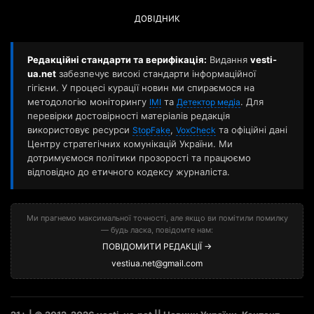
ДОВІДНИК
Редакційні стандарти та верифікація:
Видання
vesti-
ua.net
забезпечує високі стандарти інформаційної
гігієни. У процесі курації новин ми спираємося на
методологію моніторингу
та
. Для
ІМІ
Детектор медіа
перевірки достовірності матеріалів редакція
використовує ресурси
,
та офіційні дані
StopFake
VoxCheck
Центру стратегічних комунікацій України. Ми
дотримуємося політики прозорості та працюємо
відповідно до етичного кодексу журналіста.
Ми прагнемо максимальної точності, але якщо ви помітили помилку
— будь ласка, повідомте нам:
ПОВІДОМИТИ РЕДАКЦІЇ →
vestiua.net@gmail.com