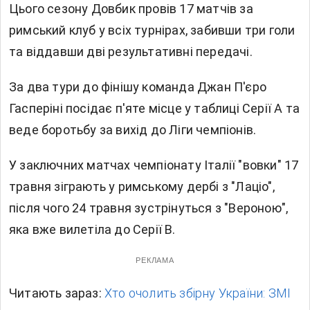
Цього сезону Довбик провів 17 матчів за
римський клуб у всіх турнірах, забивши три голи
та віддавши дві результативні передачі.
За два тури до фінішу команда Джан П'єро
Гасперіні посідає п'яте місце у таблиці Серії А та
веде боротьбу за вихід до Ліги чемпіонів.
У заключних матчах чемпіонату Італії "вовки" 17
травня зіграють у римському дербі з "Лаціо",
після чого 24 травня зустрінуться з "Вероною",
яка вже вилетіла до Серії B.
РЕКЛАМА
Читають зараз:
Хто очолить збірну України: ЗМІ