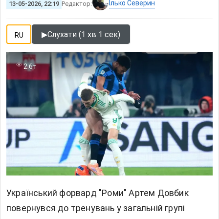
Ілько Северин
13-05-2026, 22:19
Редактор:
▶
Слухати (1 хв 1 сек)
RU
2.6т
Український форвард "Роми" Артем Довбик
повернувся до тренувань у загальній групі