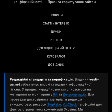
конфіденційності
Правила користування сайтом
НОВИНИ
СТАТТІ / ІНТЕРВ'Ю
ДУМКИ
РІВНІ.UA
ДОСЛІДНИЦЬКИЙ ЦЕНТР
КУРС ВАЛЮТ
ДОВІДНИК
Редакційні стандарти та верифікація:
Видання
vesti-
ua.net
забезпечує високі стандарти інформаційної
гігієни. У процесі курації новин ми спираємося на
методологію моніторингу
та
. Для
ІМІ
Детектор медіа
перевірки достовірності матеріалів редакція
використовує ресурси
,
та офіційні дані
StopFake
VoxCheck
Центру стратегічних комунікацій України. Ми