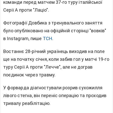
команди перед матчем 37-го туру італійської
Серії А проти "Лаціо".
Фотографії Довбика з тренувального заняття
було опубліковано на офіційній сторінці "вовків"
в Instagram, пише
ТСН
.
Востаннє 28-річний українець виходив на поле
ще на початку січня, коли забив гол у матчі 19-го
туру Серії А проти "Лечче", але не дограв
поєдинок через травму.
У форварда діагностували розрив сухожилля
лівого стегна, він переніс операцію та проходив
тривалу реабілітацію.