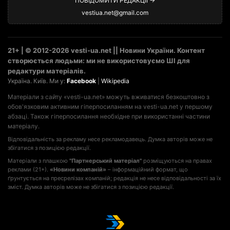
ПОВІДОМИТИ РЕДАКЦІЇ →
vestiua.net@gmail.com
21+ | © 2012-2026 vesti-ua.net || Новини України. Контент
створюється людьми: ми не використовуємо ШІ для
редактури матеріалів.
Україна. Київ. Ми у:
Facebook
|
Wikipedia
Матеріали з сайту «vesti-ua.net» можуть вживатися безкоштовно з
обов'язковим активним гіперпосиланням на vesti-ua.net у першому
абзаці. Також гіперпосилання необхідне при використанні частини
матеріалу.
Відповідальність за рекламу несе рекламодавець. Думка авторів може не
збігатися з позицією редакції.
Матеріали з плашкою
"Партнерський матеріал"
розміщуються на правах
реклами (21+).
«Новини компаній»
– інформаційний формат, що
ґрунтується на пресрелізах компаній; редакція не несе відповідальності за їх
зміст. Думка авторів може не збігатися з позицією редакції.