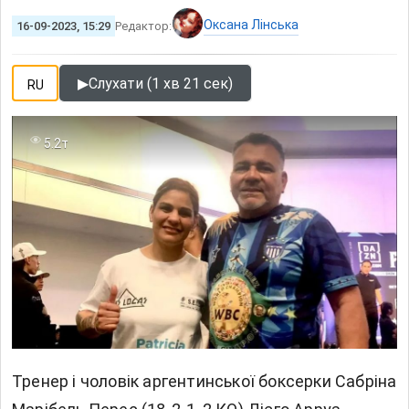
Оксана Лінська
16-09-2023, 15:29
Редактор:
▶
Слухати (1 хв 21 сек)
RU
5.2т
Тренер і чоловік аргентинської боксерки Сабріна