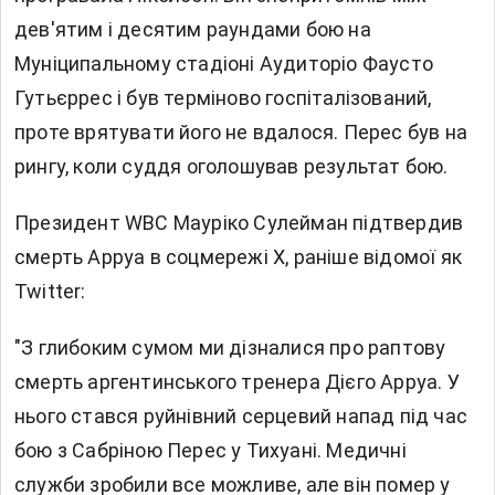
дев'ятим і десятим раундами бою на
Муніципальному стадіоні Аудиторіо Фаусто
Гутьєррес і був терміново госпіталізований,
проте врятувати його не вдалося. Перес був на
рингу, коли суддя оголошував результат бою.
Президент WBC Мауріко Сулейман підтвердив
смерть Арруа в соцмережі Х, раніше відомої як
Twitter:
"З глибоким сумом ми дізналися про раптову
смерть аргентинського тренера Дієго Арруа. У
нього стався руйнівний серцевий напад під час
бою з Сабріною Перес у Тихуані. Медичні
служби зробили все можливе, але він помер у