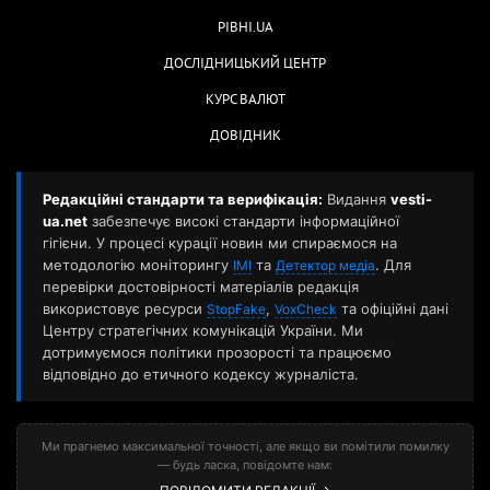
РІВНІ.UA
ДОСЛІДНИЦЬКИЙ ЦЕНТР
КУРС ВАЛЮТ
ДОВІДНИК
Редакційні стандарти та верифікація:
Видання
vesti-
ua.net
забезпечує високі стандарти інформаційної
гігієни. У процесі курації новин ми спираємося на
методологію моніторингу
та
. Для
ІМІ
Детектор медіа
перевірки достовірності матеріалів редакція
використовує ресурси
,
та офіційні дані
StopFake
VoxCheck
Центру стратегічних комунікацій України. Ми
дотримуємося політики прозорості та працюємо
відповідно до етичного кодексу журналіста.
Ми прагнемо максимальної точності, але якщо ви помітили помилку
— будь ласка, повідомте нам: