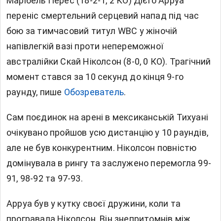
Марібель Перес (18-2-1, 2 КО) Дієго Арруа
переніс смертельний серцевий напад під час
бою за тимчасовий титул WBC у жіночій
напівлегкій вазі проти непереможної
австралійки Скай Ніколсон (8-0, 0 КО). Трагічний
момент стався за 10 секунд до кінця 9-го
раунду, пише
Обозреватель
.
Сам поєдинок на арені в мексиканській Тихуані
очікувано пройшов усю дистанцію у 10 раундів,
але не був конкурентним. Ніколсон повністю
домінувала в рингу та заслужено перемогла 99-
91, 98-92 та 97-93.
Арруа був у кутку своєї дружини, коли та
програвала Ніколсон. Він знепритомнів між