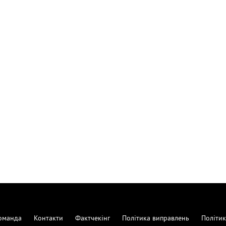
оманда
Контакти
Фактчекінг
Політика виправлень
Політик