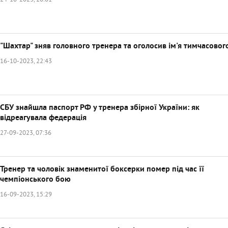
24-10-2023, 20:01
"Шахтар" зняв головного тренера та оголосив ім'я тимчасовог
16-10-2023, 22:43
СБУ знайшла паспорт РФ у тренера збірної України: як
відреагувала федерація
27-09-2023, 07:36
Тренер та чоловік знаменитої боксерки помер під час її
чемпіонського бою
16-09-2023, 15:29