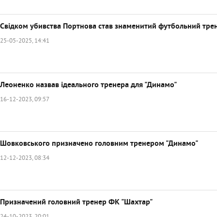
Свідком убивства Портнова став знаменитий футбольний тре
25-05-2025, 14:41
Леоненко назвав ідеального тренера для "Динамо"
16-12-2023, 09:57
Шовковського призначено головним тренером "Динамо"
12-12-2023, 08:34
Призначений головний тренер ФК "Шахтар"