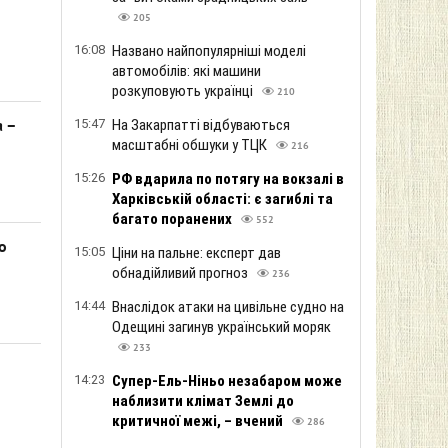
205
16:08
Названо найпопулярніші моделі
автомобілів: які машини
розкуповують українці
210
15:47
На Закарпатті відбуваються
а –
масштабні обшуки у ТЦК
216
15:26
РФ вдарила по потягу на вокзалі в
Харківській області: є загиблі та
багато поранених
552
о
15:05
Ціни на пальне: експерт дав
обнадійливий прогноз
236
14:44
Внаслідок атаки на цивільне судно на
Одещині загинув український моряк
233
14:23
Супер-Ель-Ніньо незабаром може
наблизити клімат Землі до
критичної межі, – вчений
286