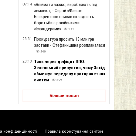
07:14
«Впіймати важко, виробляють під
землею», - Сергій «Флеш»
Бескрестнов описав складність
боротьби з російськими
«Іскандерами»
1.1т
23:31
Прокуратура просить 13 млн грн
застави - Стефанишина розплакалася
540
23:13
Тиск через дефіцит ППО:
Зеленський припустив, чому Захід
обмежує передачу протиракетних
систем
859
Більше новин
а конфіденційності
Правила користування сайтом