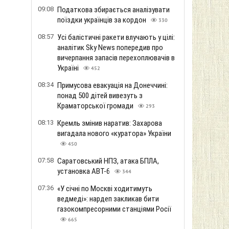
09:08
Податкова збирається аналізувати
поїздки українців за кордон
330
08:57
Усі балістичні ракети влучають у цілі:
аналітик Sky News попередив про
вичерпання запасів перехоплювачів в
Україні
452
08:34
Примусова евакуація на Донеччині:
понад 500 дітей вивезуть з
Краматорської громади
293
08:13
Кремль змінив наратив: Захарова
вигадала нового «куратора» України
450
07:58
Саратовський НПЗ, атака БПЛА,
установка АВТ-6
344
07:36
«У січні по Москві ходитимуть
ведмеді»: нардеп закликав бити
газокомпресорними станціями Росії
665