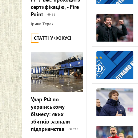
FP-7 вже проходить
сертифікацію, - Fire
Point
95
Ірина Терех
СТАТТІ У ФОКУСІ
Удар РФ по
українському
бізнесу: яких
збитків зазнали
підприємства
218