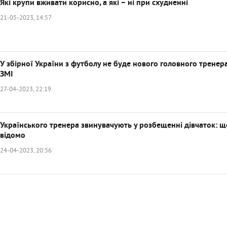
Які крупи вживати корисно, а які – ні при схудненні
21-05-2023, 14:57
У збірної України з футболу не буде нового головного тренер
ЗМІ
27-04-2023, 22:19
Українського тренера звинувачують у розбещенні дівчаток: щ
відомо
24-04-2023, 20:56