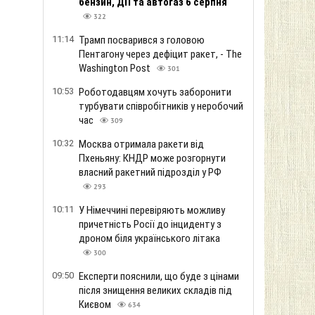
бензин, ДП та автогаз 6 серпня
322
11:14
Трамп посварився з головою
Пентагону через дефіцит ракет, - The
Washington Post
301
10:53
Роботодавцям хочуть заборонити
турбувати співробітників у неробочий
час
309
10:32
Москва отримала ракети від
Пхеньяну: КНДР може розгорнути
власний ракетний підрозділ у РФ
293
10:11
У Німеччині перевіряють можливу
причетність Росії до інциденту з
дроном біля українського літака
300
09:50
Експерти пояснили, що буде з цінами
після знищення великих складів під
Києвом
634