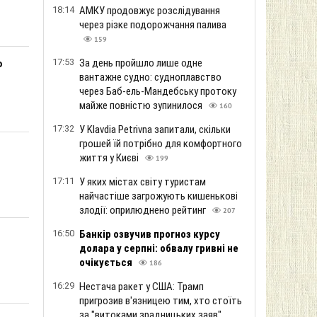
18:14
АМКУ продовжує розслідування
через різке подорожчання палива
159
17:53
За день пройшло лише одне
о
вантажне судно: судноплавство
через Баб-ель-Мандебську протоку
майже повністю зупинилося
160
17:32
У Klavdia Petrivna запитали, скільки
грошей їй потрібно для комфортного
життя у Києві
199
17:11
У яких містах світу туристам
найчастіше загрожують кишенькові
злодії: оприлюднено рейтинг
207
16:50
Банкір озвучив прогноз курсу
долара у серпні: обвалу гривні не
очікується
186
16:29
Нестача ракет у США: Трамп
пригрозив в'язницею тим, хто стоїть
за "витоками зрадницьких заяв"