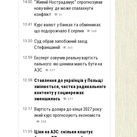
14:02
"Живий Нострадамус" спрогнозував
нову війну: де може спалахнути
конфлікт
1т
13:41
Курс валют у банках та обмінниках:
що подорожчало 6 серпня
260
13:20
Суд обрав запобіжний захід
Стефанішиній
265
12:59
Експерт озвучив реальну вартість
пального: які цінники мають бути на
АЗС
377
12:38
Ставлення до українців у Польщі
змінюється, частка радикального
контенту у соцмережах
зменшилась
277
12:17
Вартість долара до кінця 2027 року:
який курс прогнозують економісти
338
11:35
Ціни на АЗС: скільки коштує