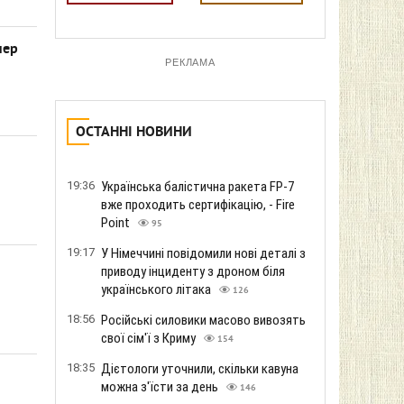
нер
РЕКЛАМА
ОСТАННІ НОВИНИ
19:36
Українська балістична ракета FP-7
вже проходить сертифікацію, - Fire
Point
95
19:17
У Німеччині повідомили нові деталі з
приводу інциденту з дроном біля
українського літака
126
18:56
Російські силовики масово вивозять
свої сім'ї з Криму
154
18:35
Дієтологи уточнили, скільки кавуна
можна з'їсти за день
146