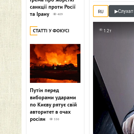
Грема про жорсткі
санкції проти Росії
▶
Слухати
RU
та Ірану
409
СТАТТІ У ФОКУСІ
1.2т
Путін перед
виборами ударами
по Києву рятує свій
авторитет в очах
росіян
330