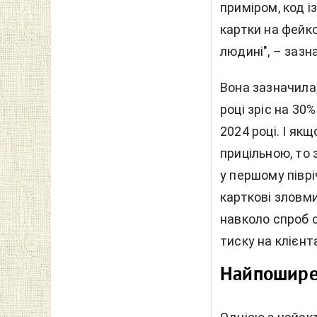
приміром, код і
картки на фейко
людині", – зазн
Вона зазначила,
році зріс на 30%
2024 році. І як
прицільною, то 
у першому піврі
карткові зловм
навколо спроб о
тиску на клієнт
Найпоширен