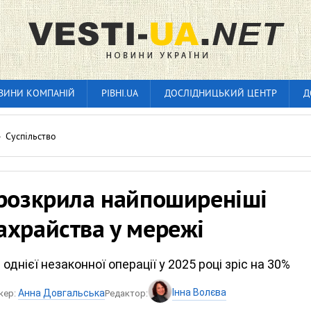
ВИНИ КОМПАНІЙ
РІВНІ.UA
ДОСЛІДНИЦЬКИЙ ЦЕНТР
Д
»
Суспільство
 розкрила найпоширеніші
ахрайства у мережі
однієї незаконної операції у 2025 році зріс на 30%
Інна Волєва
Анна Довгальська
кер:
Редактор: