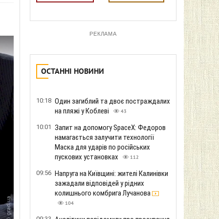
РЕКЛАМА
ОСТАННІ НОВИНИ
10:18
Один загиблий та двоє постраждалих
на пляжі у Коблеві
43
10:01
Запит на допомогу SpaceX: Федоров
намагається залучити технології
Маска для ударів по російських
пускових установках
112
09:56
Напруга на Київщині: жителі Калинівки
зажадали відповідей у ​​рідних
колишнього комбрига Лучанова
104
09:33