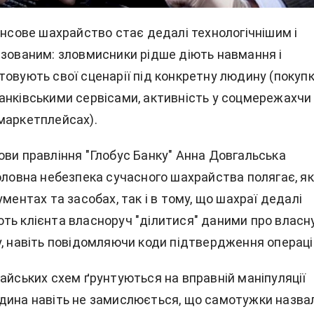
ансове шахрайство стає дедалі технологічнішим і
ізованим: зловмисники рідше діють навмання і
овують свої сценарії під конкретну людину (покупк
анківськими сервісами, активність у соцмережахчи
маркетплейсах).
ови правління "Глобус Банку" Анна Довгальська
головна небезпека сучасного шахрайства полягає, як
ументах та засобах, так і в тому, що шахраї дедалі
ть клієнта власноруч "ділитися" даними про власн
у, навіть повідомляючи коди підтвердження операці
айських схем ґрунтуються на вправній маніпуляції
дина навіть не замислюється, що самотужки назвал