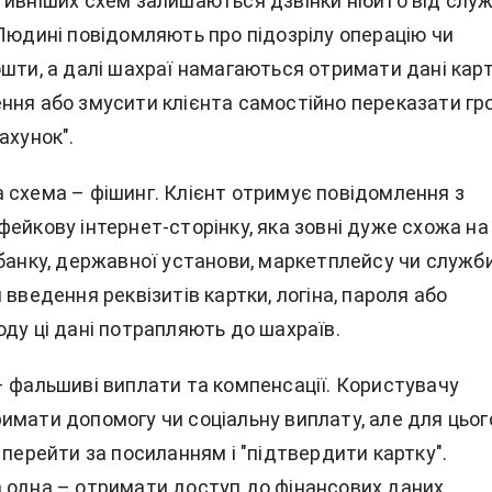
тивніших схем залишаються дзвінки нібито від слу
 Людині повідомляють про підозрілу операцію чи
шти, а далі шахраї намагаються отримати дані карт
ння або змусити клієнта самостійно переказати гр
ахунок".
 схема – фішинг. Клієнт отримує повідомлення з
ейкову інтернет-сторінку, яка зовні дуже схожа на
 банку, державної установи, маркетплейсу чи служб
 введення реквізитів картки, логіна, пароля або
ду ці дані потрапляють до шахраїв.
– фальшиві виплати та компенсації. Користувачу
имати допомогу чи соціальну виплату, але для цьог
 перейти за посиланням і "підтвердити картку".
 одна – отримати доступ до фінансових даних.