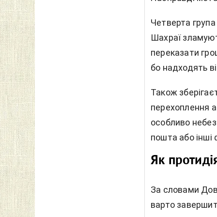
Четверта група
Шахраї зламуют
переказати гро
бо надходять ві
Також зберігаєт
перехоплення а
особливо небез
пошта або інші 
Як протиді
За словами Довг
варто завершит