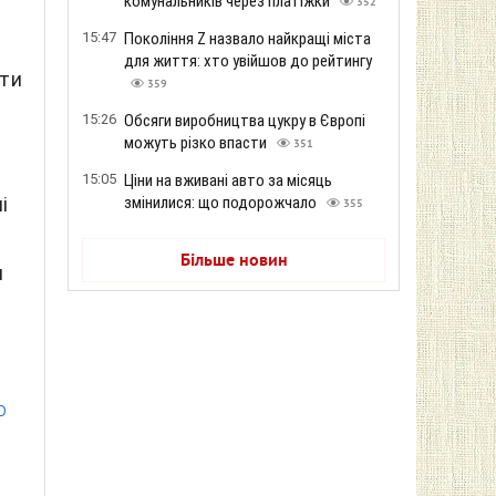
комунальників через платіжки
352
15:47
Покоління Z назвало найкращі міста
для життя: хто увійшов до рейтингу
ити
359
15:26
Обсяги виробництва цукру в Європі
можуть різко впасти
351
15:05
Ціни на вживані авто за місяць
змінилися: що подорожчало
і
355
Більше новин
и
о