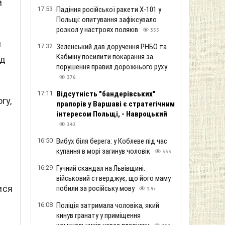
й
17:53
Падіння російської ракети Х-101 у
Польщі: опитування зафіксувало
розкол у настроях поляків
355
и
17:32
Зеленський дав доручення РНБО та
Кабміну посилити покарання за
ід
порушення правил дорожнього руху
376
17:11
Відсутність "бандерівських"
гу,
прапорів у Варшаві є стратегічним
інтересом Польщі, - Навроцький
342
16:50
Вибух біля берега: у Коблеве під час
купання в морі загинув чоловік
333
16:29
Гучний скандал на Львівщині:
військовий стверджує, що його маму
ися
побили за російську мову
1.9т
16:08
Поліція затримала чоловіка, який
кинув гранату у приміщення