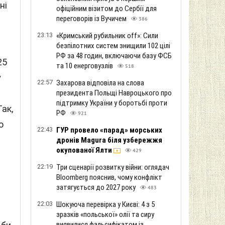
ні
офіційним візитом до Сербії для
переговорів із Вучичем
386
23:13
«Кримський рубильник off»: Сили
безпілотних систем знищили 102 цілі
РФ за 48 годин, включаючи базу ФСБ
25
та 10 енерговузлів
518
у
22:57
Захарова відповіла на слова
президента Польщі Навроцького про
підтримку України у боротьбі проти
ак,
РФ
921
о
22:43
ГУР провело «парад» морських
дронів Magura біля узбережжя
окупованої Ялти
429
22:19
Три сценарії розвитку війни: оглядач
Bloomberg пояснив, чому конфлікт
затягується до 2027 року
483
22:03
Шокуюча перевірка у Києві: 4 з 5
зразків «польської» олії та сиру
виявилися фальсифікатом із