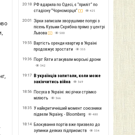
20:18
РФ вдарила по Одесі, є "приліт" по
стадіону "Чорноморця"
425
20:01
Зірки записали зворушливе попурі з
ово
пісень Кузьми Скрябіна прямо у центрі
,
Львова
500
19:55
Вартість оренди квартир в Україні
продовжує зростати
355
19:36
Порт Ялти атакували морські дрони
342
19:17
В українців запитали, коли може
г,
закінчитись війна
369
18:56
Посуха в Україні: які річки стрімко
міліють
366
18:35
У найкритичніший момент союзники
підвели Україну, - Bloomberg
480
18:14
Блокування портів вже призвело до
-
зупинки деяких підприємств
334