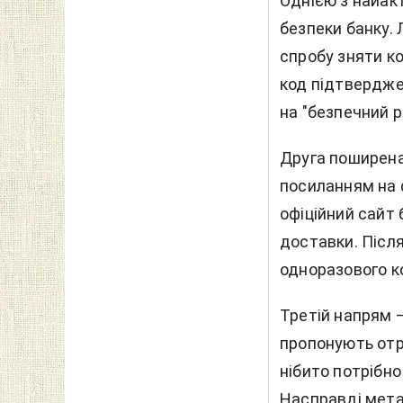
Однією з найак
безпеки банку.
спробу зняти ко
код підтвердже
на "безпечний р
Друга поширена
посиланням на ф
офіційний сайт
доставки. Після
одноразового ко
Третій напрям 
пропонують отр
нібито потрібно
Насправді мета