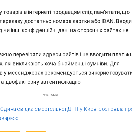
 товарів в інтернеті продавцям слід пам’ятати, що
переказу достатньо номера картки або IBAN. Ввод
д чи інші конфіденційні дані на сторонніх сайтах не
жно перевіряти адреси сайтів і не вводити платіжн
х, які викликають хоча б найменші сумніви. Для
ів у месенджерах рекомендується використовуват
 та двофакторну автентифікацію.
РЕКЛАМА
:
Єдина свідка смертельної ДТП у Києві розповіла пр
аварією.