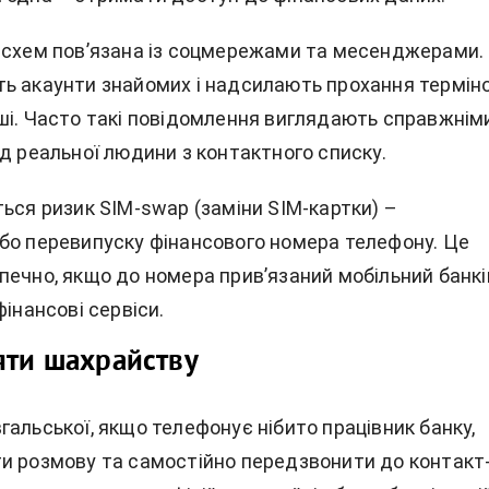
 схем пов’язана із соцмережами та месенджерами.
ь акаунти знайомих і надсилають прохання термін
ші. Часто такі повідомлення виглядають справжніми
д реальної людини з контактного списку.
ься ризик SIM-swap (заміни SIM-картки) –
бо перевипуску фінансового номера телефону. Це
печно, якщо до номера прив’язаний мобільний банкін
фінансові сервіси.
яти шахрайству
альської, якщо телефонує нібито працівник банку,
и розмову та самостійно передзвонити до контакт