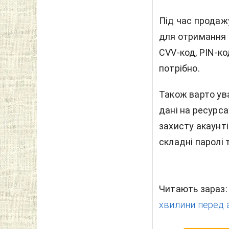
Під час продажу
для отримання 
CVV-код, PIN-ко
потрібно.
Також варто ува
дані на ресурса
захисту акаунт
складні паролі
Читають зараз
хвилини перед 