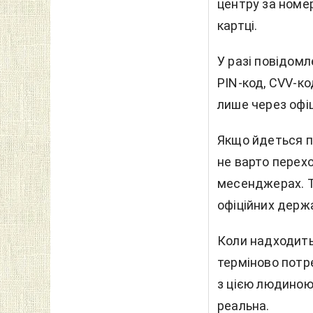
центру за номер
картці.
У разі повідом
PIN-код, CVV-ко
лише через офі
Якщо йдеться пр
не варто перех
месенджерах. Т
офіційних держа
Коли надходить
терміново потр
з цією людиною 
реальна.