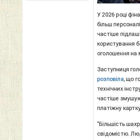
У 2026 році фін
більш персонал
частіше підлашт
користування б
оголошення на 
Заступниця гол
розповіла
, що 
технічних інстр
частіше змушую
платіжну картк
"Більшість шахр
свідомістю. Лю