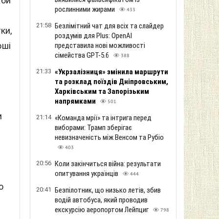
жби
рослинними жирами
433
21:58
Безлімітний чат для всіх та слайдер
ки,
роздумів для Plus: OpenAI
оші
представила нові можливості
сімейства GPT-5.6
388
21:33
«Укрзалізниця» змінила маршрути
та розклад поїздів Дніпровським,
Харківським та Запорізьким
напрямками
501
и
21:14
«Команда мрії» та інтрига перед
виборами: Трамп зберігає
невизначеність між Венсом та Рубіо
403
20:56
Коли закінчиться війна: результати
опитування українців
444
о
20:41
Безпілотник, що низько летів, збив
водій автобуса, який проводив
екскурсію аеропортом Лейпциг
798