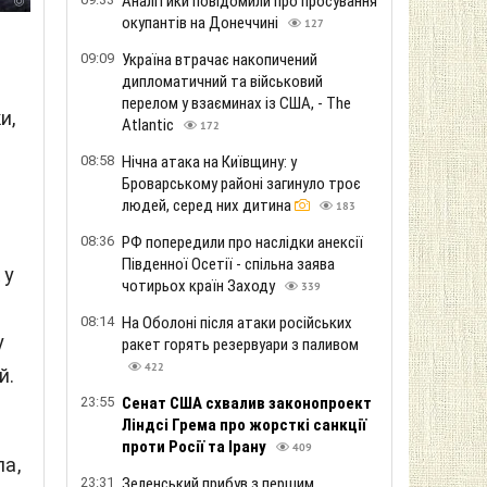
Аналітики повідомили про просування
окупантів на Донеччині
127
09:09
Україна втрачає накопичений
дипломатичний та військовий
перелом у взаєминах із США, - The
и,
Atlantic
172
08:58
Нічна атака на Київщину: у
Броварському районі загинуло троє
людей, серед них дитина
183
08:36
РФ попередили про наслідки анексії
Південної Осетії - спільна заява
 у
чотирьох країн Заходу
339
08:14
На Оболоні після атаки російських
у
ракет горять резервуари з паливом
422
й.
23:55
Сенат США схвалив законопроект
Ліндсі Грема про жорсткі санкції
проти Росії та Ірану
409
а,
23:31
Зеленський прибув з першим