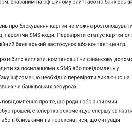
ом, вказаним на офіційному сайті або на банківські
лень про блокування картки не можна розголошуват
д, паролі чи SMS-коди. Перевіряти статус картки сл
ційний банківський застосунок або контакт-центр.
о нібито виплати, компенсації чи фінансову допомо
одити за посиланнями з SMS або повідомлень у
аку інформацію необхідно перевіряти виключно на
вних чи банківських ресурсах.
 повідомлення про те, що родич або знайомий
ебує грошей, експертка рекомендує спершу зв’язат
або її близькими та переконатися, що ситуація