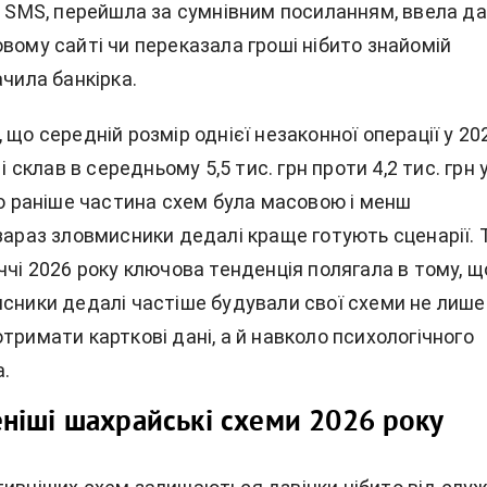
з SMS, перейшла за сумнівним посиланням, ввела да
вому сайті чи переказала гроші нібито знайомій
ачила банкірка.
 що середній розмір однієї незаконної операції у 20
 і склав в середньому 5,5 тис. грн проти 4,2 тис. грн 
що раніше частина схем була масовою і менш
зараз зловмисники дедалі краще готують сценарії. Т
ччі 2026 року ключова тенденція полягала в тому, щ
исники дедалі частіше будували свої схеми не лише
тримати карткові дані, а й навколо психологічного
а.
іші шахрайські схеми 2026 року