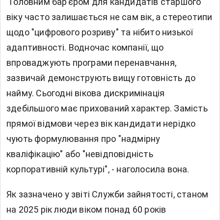
"Головним бар’єром для кандидатів старшого
віку часто залишається не сам вік, а стереотипи
щодо "цифрового розриву" та нібито низької
адаптивності. Водночас компанії, що
впроваджують програми перенавчання,
зазвичай демонструють вищу готовність до
найму. Сьогодні вікова дискримінація
здебільшого має прихований характер. Замість
прямої відмови через вік кандидати нерідко
чують формулювання про "надмірну
кваліфікацію" або "невідповідність
корпоративній культурі", - наголосила вона.
Як зазначено у звіті Служби зайнятості, станом
на 2025 рік люди віком понад 60 років