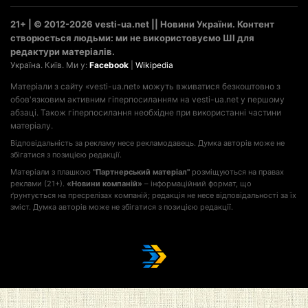
21+ | © 2012-2026 vesti-ua.net || Новини України. Контент
створюється людьми: ми не використовуємо ШІ для
редактури матеріалів.
Україна. Київ. Ми у:
Facebook
|
Wikipedia
Матеріали з сайту «vesti-ua.net» можуть вживатися безкоштовно з
обов'язковим активним гіперпосиланням на vesti-ua.net у першому
абзаці. Також гіперпосилання необхідне при використанні частини
матеріалу.
Відповідальність за рекламу несе рекламодавець. Думка авторів може не
збігатися з позицією редакції.
Матеріали з плашкою
"Партнерський матеріал"
розміщуються на правах
реклами (21+).
«Новини компаній»
– інформаційний формат, що
ґрунтується на пресрелізах компаній; редакція не несе відповідальності за їх
зміст. Думка авторів може не збігатися з позицією редакції.