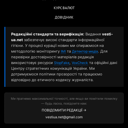
КУРС ВАЛЮТ
ДОВІДНИК
Редакційні стандарти та верифікація:
Видання
vesti-
ua.net
забезпечує високі стандарти інформаційної
гігієни. У процесі курації новин ми спираємося на
методологію моніторингу
та
. Для
ІМІ
Детектор медіа
перевірки достовірності матеріалів редакція
використовує ресурси
,
та офіційні дані
StopFake
VoxCheck
Центру стратегічних комунікацій України. Ми
дотримуємося політики прозорості та працюємо
відповідно до етичного кодексу журналіста.
Ми прагнемо максимальної точності, але якщо ви помітили помилку
— будь ласка, повідомте нам:
ПОВІДОМИТИ РЕДАКЦІЇ →
vestiua.net@gmail.com