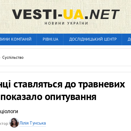
ВИНИ КОМПАНІЙ
РІВНІ.UA
ДОСЛІДНИЦЬКИЙ ЦЕНТР
Д
»
Суспільство
нці ставляться до травневих
 показало опитування
ціологи
Лілія Тунська
ктор: