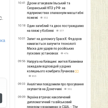
10:41
Дрони атакували Ільський та
Сизранський НПЗ у РФ: на
підприємствах спалахнули масштабні
пожежі
С.
332
10:18
Один загиблий та двоє постраждалих
на пляжі у Коблеві
377
10:01
Запит на допомогу SpaceX: Федоров
ка.
намагається залучити технології
Маска для ударів по російських
пускових установках
476
09:56
Напруга на Київщині: жителі Калинівки
зажадали відповідей у ​​рідних
колишнього комбрига Лучанова
853
09:33
Аналітики повідомили про просування
окупантів на Донеччині
351
09:09
Україна втрачає накопичений
дипломатичний та військовий
перелом у взаєминах із США, - The