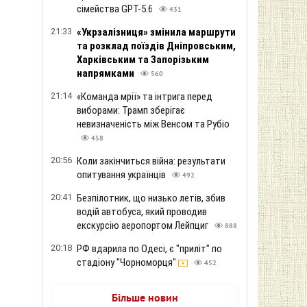
сімейства GPT-5.6
431
21:33
«Укрзалізниця» змінила маршрути
та розклад поїздів Дніпровським,
Харківським та Запорізьким
напрямками
560
21:14
«Команда мрії» та інтрига перед
виборами: Трамп зберігає
невизначеність між Венсом та Рубіо
458
20:56
Коли закінчиться війна: результати
опитування українців
492
20:41
Безпілотник, що низько летів, збив
водій автобуса, який проводив
екскурсію аеропортом Лейпциг
888
20:18
РФ вдарила по Одесі, є "приліт" по
стадіону "Чорноморця"
452
Більше новин