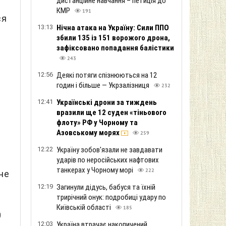
дистанційне навчання – петиція до
КМР
191
ся
13:13
Нічна атака на Україну: Сили ППО
збили 135 із 151 ворожого дрона,
зафіксовано попадання балістики
243
12:56
Деякі потяги спізнюються на 12
годин і більше — Укрзалізниця
232
12:41
Українські дрони за тиждень
вразили ще 12 суден «тіньового
флоту» РФ у Чорному та
Азовському морях
259
12:22
Україну зобов'язали не завдавати
ударів по неросійських нафтових
танкерах у Чорному морі
222
не
12:19
Загинули дідусь, бабуся та їхній
трирічний онук: подробиці удару по
Київській області
185
0
12:03
Україна втрачає накопичений