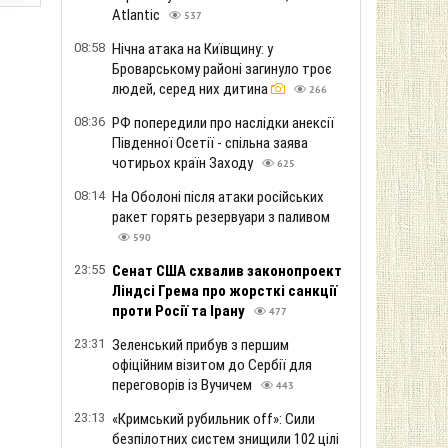
Atlantic
537
08:58
Нічна атака на Київщину: у
Броварському районі загинуло троє
людей, серед них дитина
266
08:36
РФ попередили про наслідки анексії
Південної Осетії - спільна заява
чотирьох країн Заходу
625
08:14
На Оболоні після атаки російських
ракет горять резервуари з паливом
590
23:55
Сенат США схвалив законопроект
Ліндсі Грема про жорсткі санкції
проти Росії та Ірану
477
23:31
Зеленський прибув з першим
офіційним візитом до Сербії для
переговорів із Вучичем
443
23:13
«Кримський рубильник off»: Сили
безпілотних систем знищили 102 цілі