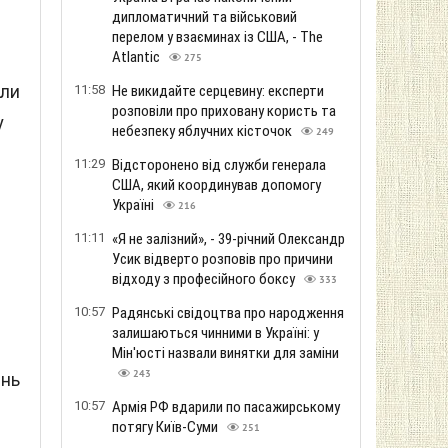
дипломатичний та військовий
перелом у взаєминах із США, - The
Atlantic
275
али
11:58
Не викидайте серцевину: експерти
розповіли про приховану користь та
у
небезпеку яблучних кісточок
249
11:29
Відсторонено від служби генерала
США, який координував допомогу
Україні
216
11:11
«Я не залізний», - 39-річний Олександр
Усик відверто розповів про причини
відходу з професійного боксу
333
10:57
Радянські свідоцтва про народження
залишаються чинними в Україні: у
Мін'юсті назвали винятки для заміни
243
ень
10:57
Армія РФ вдарили по пасажирському
потягу Київ-Суми
251