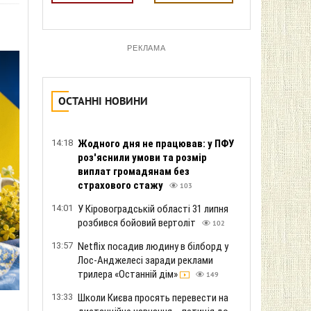
РЕКЛАМА
ОСТАННІ НОВИНИ
14:18
Жодного дня не працював: у ПФУ
роз'яснили умови та розмір
виплат громадянам без
страхового стажу
103
14:01
У Кіровоградській області 31 липня
розбився бойовий вертоліт
102
13:57
Netflix посадив людину в білборд у
Лос-Анджелесі заради реклами
трилера «Останній дім»
149
13:33
Школи Києва просять перевести на