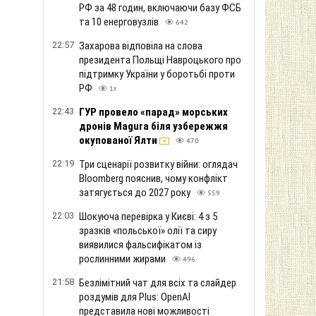
РФ за 48 годин, включаючи базу ФСБ
та 10 енерговузлів
642
22:57
Захарова відповіла на слова
президента Польщі Навроцького про
підтримку України у боротьбі проти
РФ
1т
22:43
ГУР провело «парад» морських
дронів Magura біля узбережжя
окупованої Ялти
470
22:19
Три сценарії розвитку війни: оглядач
Bloomberg пояснив, чому конфлікт
затягується до 2027 року
559
22:03
Шокуюча перевірка у Києві: 4 з 5
зразків «польської» олії та сиру
виявилися фальсифікатом із
рослинними жирами
496
21:58
Безлімітний чат для всіх та слайдер
роздумів для Plus: OpenAI
представила нові можливості