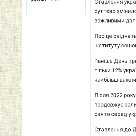
Ставлення украї
суттєво змінил
важливими дат
Про це свідчат
інституту соціол
Раніше День пр
тільки 12% украї
найбільш важли
Після 2022 року
продовжує зали
свято серед укр
Ставлення до Д