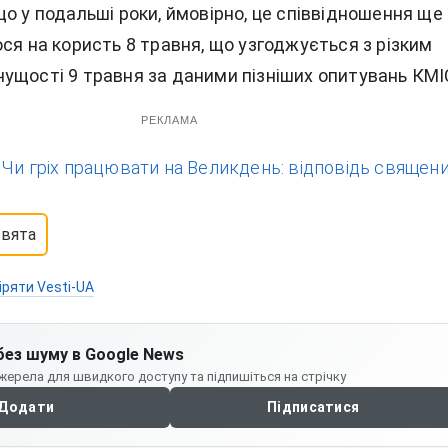
о у подальші роки, ймовірно, це співвідношення ще
ся на користь 8 травня, що узгоджується з різким
ущості 9 травня за даними пізніших опитувань КМІ
РЕКЛАМА
:
Чи гріх працювати на Великдень: відповідь священи
свята
іряти Vesti-UA
без шуму в Google News
жерела для швидкого доступу та підпишіться на стрічку
Додати
Підписатися