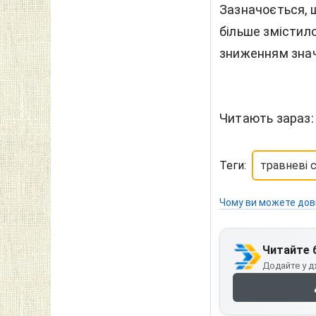
Зазначоється, щ
більше змістило
зниженням знач
Читають зараз
Теги:
травневі 
Чому ви можете дов
Читайте 
Додайте у д