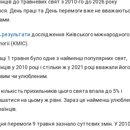
нців до травневих свят з 2010-го до 2026 року
ося. День праці та День перемоги вже не вважають
ами.
ь
результати
дослідження Київського міжнародного
огії (КМІС).
аці 1 травня було одне з найменш популярних свят,
нців у 2010 році і стільки ж у 2021 році вважали його
вим чи улюбленим.
 кількість прихильників цього свята впала до 5% і
шатися на цьому ж рівні. Зараз це найменш улюбле
аїнців.
ня перемоги 9 травня зазнало суттєвих змін. У 201