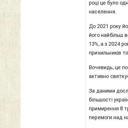
році це було од
населення.
До 2021 року йо
його найбільш 
13%, а з 2024 р
прихильників ті
Вочевидь, це по
активно святкує
За даними дослі
більшості украї
примирення 8 т
перемоги над на