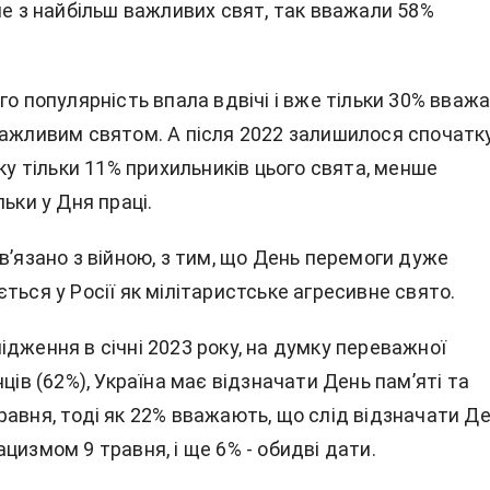
не з найбільш важливих свят, так вважали 58%
го популярність впала вдвічі і вже тільки 30% вваж
важливим святом. А після 2022 залишилося спочатк
оку тільки 11% прихильників цього свята, менше
льки у Дня праці.
в’язано з війною, з тим, що День перемоги дуже
ться у Росії як мілітаристське агресивне свято.
дження в січні 2023 року, на думку переважної
нців (62%), Україна має відзначати День пам’яті та
равня, тоді як 22% вважають, що слід відзначати Д
цизмом 9 травня, і ще 6% - обидві дати.