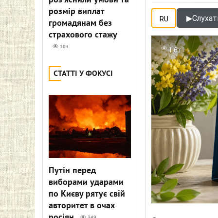
роз'яснили умови та
розмір виплат
▶
Слухати
RU
громадянам без
страхового стажу
103
1.6т
СТАТТІ У ФОКУСІ
Путін перед
виборами ударами
по Києву рятує свій
авторитет в очах
росіян
349