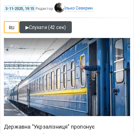
Ілько Северин
3-11-2025, 19:15
Редактор:
▶
Слухати (42 сек)
RU
2т
Державна "Укрзалізниця" пропонує