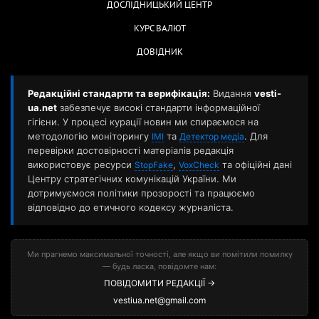
ДОСЛІДНИЦЬКИЙ ЦЕНТР
КУРС ВАЛЮТ
ДОВІДНИК
Редакційні стандарти та верифікація:
Видання
vesti-
ua.net
забезпечує високі стандарти інформаційної
гігієни. У процесі курації новин ми спираємося на
методологію моніторингу
та
. Для
ІМІ
Детектор медіа
перевірки достовірності матеріалів редакція
використовує ресурси
,
та офіційні дані
StopFake
VoxCheck
Центру стратегічних комунікацій України. Ми
дотримуємося політики прозорості та працюємо
відповідно до етичного кодексу журналіста.
Ми прагнемо максимальної точності, але якщо ви помітили помилку
— будь ласка, повідомте нам:
ПОВІДОМИТИ РЕДАКЦІЇ →
vestiua.net@gmail.com