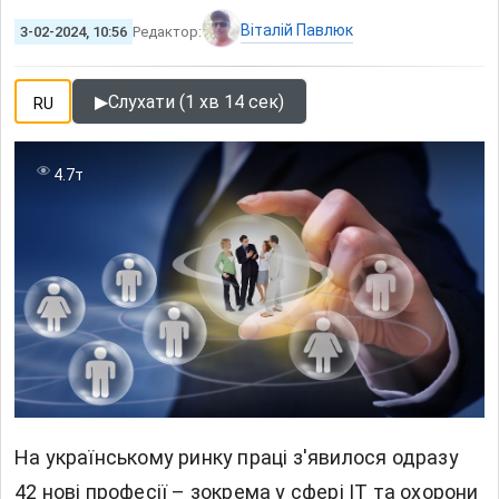
Віталій Павлюк
3-02-2024, 10:56
Редактор:
▶
Слухати (1 хв 14 сек)
RU
4.7т
На українському ринку праці з'явилося одразу
42 нові професії – зокрема у сфері ІТ та охорони