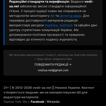
Редакційні стандарти та верифікація:
Видання
vesti-
ua.net
забезпечує високі стандарти інформаційної
гігієни. У процесі курації новин ми спираємося на
методологію моніторингу
та
. Для
ІМІ
Детектор медіа
перевірки достовірності матеріалів редакція
використовує ресурси
,
та офіційні дані
StopFake
VoxCheck
Центру стратегічних комунікацій України. Ми
дотримуємося політики прозорості та працюємо
відповідно до етичного кодексу журналіста.
Ми прагнемо максимальної точності, але якщо ви помітили помилку
— будь ласка, повідомте нам:
ПОВІДОМИТИ РЕДАКЦІЇ →
vestiua.net@gmail.com
21+ | © 2012-2026 vesti-ua.net || Новини України. Контент
створюється людьми: ми не використовуємо ШІ для
редактури матеріалів.
Україна. Київ. Ми у:
Facebook
|
Wikipedia