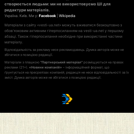
створюється людьми: ми не використовуємо ШІ для
редактури матеріалів.
Україна. Київ. Ми у:
Facebook
|
Wikipedia
Матеріали з сайту «vesti-ua.net» можуть вживатися безкоштовно з
обов'язковим активним гіперпосиланням на vesti-ua.net у першому
абзаці. Також гіперпосилання необхідне при використанні частини
матеріалу.
Відповідальність за рекламу несе рекламодавець. Думка авторів може не
збігатися з позицією редакції.
Матеріали з плашкою
"Партнерський матеріал"
розміщуються на правах
реклами (21+).
«Новини компаній»
– інформаційний формат, що
ґрунтується на пресрелізах компаній; редакція не несе відповідальності за їх
зміст. Думка авторів може не збігатися з позицією редакції.