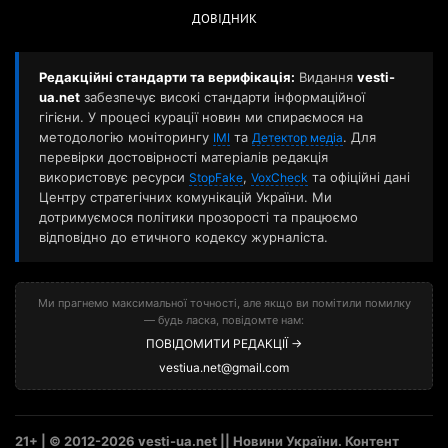
ДОВІДНИК
Редакційні стандарти та верифікація:
Видання
vesti-
ua.net
забезпечує високі стандарти інформаційної
гігієни. У процесі курації новин ми спираємося на
методологію моніторингу
та
. Для
ІМІ
Детектор медіа
перевірки достовірності матеріалів редакція
використовує ресурси
,
та офіційні дані
StopFake
VoxCheck
Центру стратегічних комунікацій України. Ми
дотримуємося політики прозорості та працюємо
відповідно до етичного кодексу журналіста.
Ми прагнемо максимальної точності, але якщо ви помітили помилку
— будь ласка, повідомте нам:
ПОВІДОМИТИ РЕДАКЦІЇ →
vestiua.net@gmail.com
21+ | © 2012-2026 vesti-ua.net || Новини України. Контент