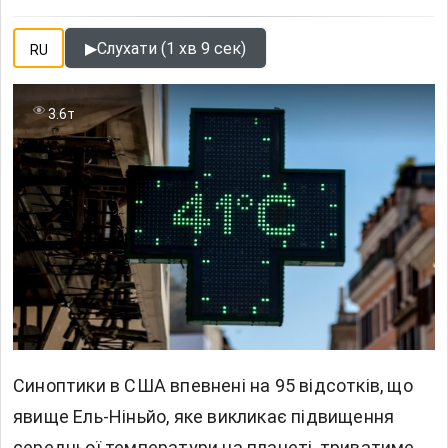
▶
Слухати (1 хв 9 сек)
RU
3.6т
Синоптики в США впевнені на 95 відсотків, що
явище Ель-Ніньйо, яке викликає підвищення
середньої температури на планеті, триватиме