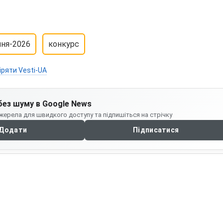
ня-2026
конкурс
іряти Vesti-UA
без шуму в Google News
жерела для швидкого доступу та підпишіться на стрічку
Додати
Підписатися