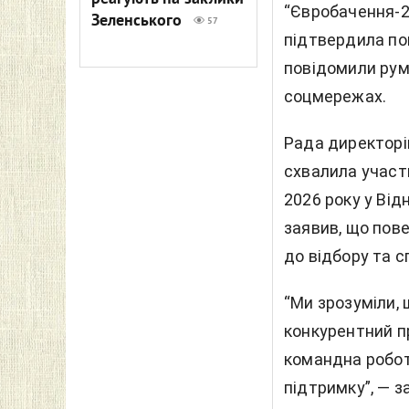
“Євробачення-20
Зеленського
57
підтвердила пов
повідомили ру
соцмережах.
Рада директорі
схвалила участь
2026 року у Від
заявив, що пов
до відбору та с
“Ми зрозуміли, 
конкурентний п
командна робот
підтримку”, — з