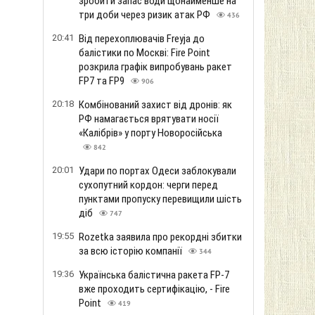
зробити запас води щонайменше на
три доби через ризик атак РФ
436
20:41
Від перехоплювачів Freyja до
балістики по Москві: Fire Point
розкрила графік випробувань ракет
FP7 та FP9
906
20:18
Комбінований захист від дронів: як
РФ намагається врятувати носії
«Калібрів» у порту Новоросійська
842
20:01
Удари по портах Одеси заблокували
сухопутний кордон: черги перед
пунктами пропуску перевищили шість
діб
747
19:55
Rozetka заявила про рекордні збитки
за всю історію компанії
344
19:36
Українська балістична ракета FP-7
вже проходить сертифікацію, - Fire
Point
419