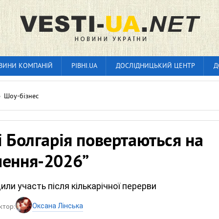
ВИНИ КОМПАНІЙ
РІВНІ.UA
ДОСЛІДНИЦЬКИЙ ЦЕНТР
Д
»
Шоу-бізнес
і Болгарія повертаються на
чення-2026”
или участь після кількарічної перерви
Оксана Лінська
ктор: