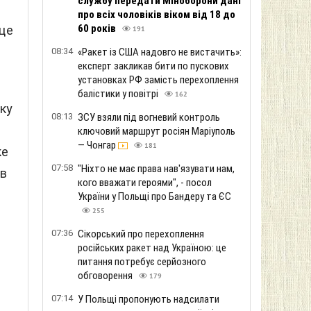
службу передати Міноборони дані
про всіх чоловіків віком від 18 до
60 років
 це
191
08:34
«Ракет із США надовго не вистачить»:
експерт закликав бити по пускових
установках РФ замість перехоплення
балістики у повітрі
162
ку
08:13
ЗСУ взяли під вогневий контроль
ключовий маршрут росіян Маріуполь
— Чонгар
181
ке
07:58
"Ніхто не має права нав'язувати нам,
ів
кого вважати героями", - посол
України у Польщі про Бандеру та ЄС
255
07:36
Сікорський про перехоплення
російських ракет над Україною: це
питання потребує серйозного
обговорення
179
07:14
У Польщі пропонують надсилати