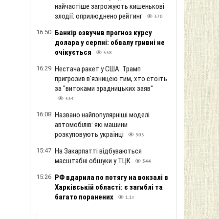
найчастіше загрожують кишенькові
злодії: оприлюднено рейтинг
370
16:50
Банкір озвучив прогноз курсу
долара у серпні: обвалу гривні не
очікується
338
16:29
Нестача ракет у США: Трамп
пригрозив в'язницею тим, хто стоїть
за "витоками зрадницьких заяв"
334
16:08
Названо найпопулярніші моделі
автомобілів: які машини
розкуповують українці
305
15:47
На Закарпатті відбуваються
масштабні обшуки у ТЦК
344
15:26
РФ вдарила по потягу на вокзалі в
Харківській області: є загиблі та
багато поранених
1.1т