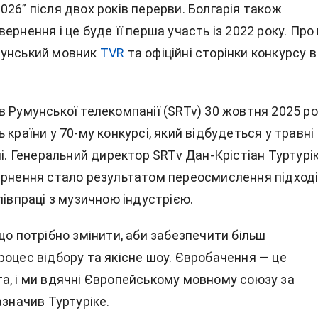
26” після двох років перерви. Болгарія також
ернення і це буде її перша участь із 2022 року. Про
мунський мовник
TVR
та офіційні сторінки конкурсу в
в Румунської телекомпанії (SRTv) 30 жовтня 2025 ро
 країни у 70-му конкурсі, який відбудеться у травні
ні. Генеральний директор SRTv Дан-Крістіан Туртурі
ернення стало результатом переосмислення підход
півпраці з музичною індустрією.
що потрібно змінити, аби забезпечити більш
роцес відбору та якісне шоу. Євробачення — це
а, і ми вдячні Європейському мовному союзу за
азначив Туртуріке.