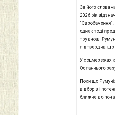
За його словами
2026 рік відзна
“Євробачення”. 
однак тоді пред
труднощі Румун
підтвердив, що
У соцмережах к
Останнього разу
Поки що Румуні
відборів і поте
ближче до поча