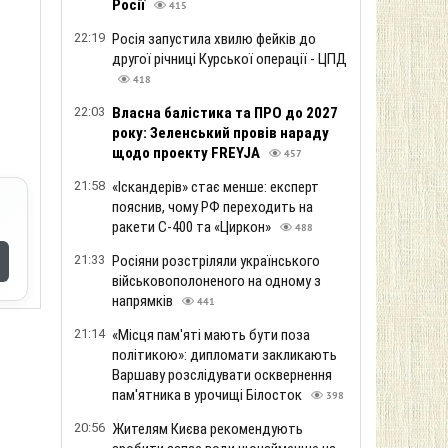
Росії
415
22:19
Росія запустила хвилю фейків до
другої річниці Курської операції - ЦПД
418
22:03
Власна балістика та ПРО до 2027
року: Зеленський провів нараду
щодо проекту FREYJA
457
21:58
«Іскандерів» стає менше: експерт
пояснив, чому РФ переходить на
ракети С-400 та «Циркон»
488
21:33
Росіяни розстріляли українського
військовополоненого на одному з
напрямків
441
21:14
«Місця пам'яті мають бути поза
політикою»: дипломати закликають
Варшаву розслідувати осквернення
пам'ятника в урочищі Білосток
398
20:56
Жителям Києва рекомендують