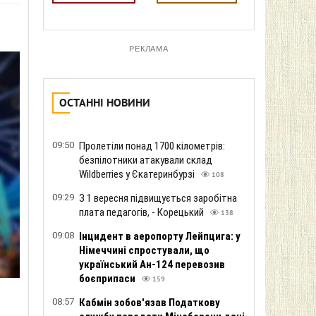
РЕКЛАМА
ОСТАННІ НОВИНИ
09:50
Пролетіли понад 1700 кілометрів:
безпілотники атакували склад
Wildberries у Єкатеринбурзі
108
09:29
З 1 вересня підвищується заробітна
плата педагогів, - Корецький
138
09:08
Інцидент в аеропорту Лейпцига: у
Німеччині спростували, що
український Ан-124 перевозив
боєприпаси
159
08:57
Кабмін зобов'язав Податкову