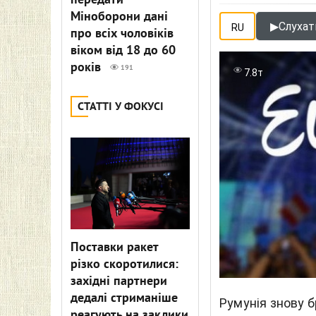
передати
Міноборони дані
▶
Слухати
RU
про всіх чоловіків
віком від 18 до 60
років
191
7.8т
СТАТТІ У ФОКУСІ
Поставки ракет
різко скоротилися:
західні партнери
дедалі стриманіше
Румунія знову б
реагують на заклики