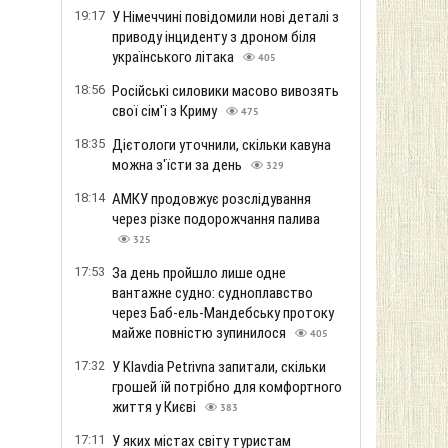
19:17
У Німеччині повідомили нові деталі з
приводу інциденту з дроном біля
українського літака
405
18:56
Російські силовики масово вивозять
свої сім'ї з Криму
475
18:35
Дієтологи уточнили, скільки кавуна
можна з'їсти за день
329
18:14
АМКУ продовжує розслідування
через різке подорожчання палива
325
17:53
За день пройшло лише одне
вантажне судно: судноплавство
через Баб-ель-Мандебську протоку
майже повністю зупинилося
405
17:32
У Klavdia Petrivna запитали, скільки
грошей їй потрібно для комфортного
життя у Києві
383
17:11
У яких містах світу туристам