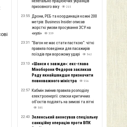
нелегально працюючих українців
призовного віку
:
215
23:55
Дрони, РЕБ та координація кожні 200
метрів: Business Insider описав
жорсткі умови просування ЗСУ на
«нулі»
сові
339
23:31
"Вагон не має стати пасткою": чіткі
правила поведінки для пасажирів
поїздів при ворожому ударі
362
23:13
«Шанси є завжди»: екс-глава
Міноборони Федоров закликав
Раду якнайшвидше призначити
повноважного міністра
556
22:57
Кабмін змінив правила розподілу
електроенергії: списки критичних
об'єктів поділять на зимові та літні
385
22:43
Зеленський анонсував спеціальну
санкційну операцію проти ВПК