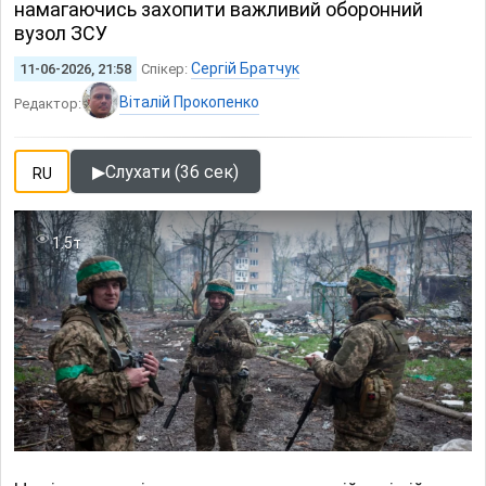
намагаючись захопити важливий оборонний
вузол ЗСУ
Сергій Братчук
11-06-2026, 21:58
Спікер:
Віталій Прокопенко
Редактор:
▶
Слухати (36 сек)
RU
1.5т