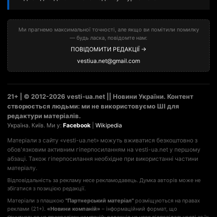
Ми прагнемо максимальної точності, але якщо ви помітили помилку
— будь ласка, повідомте нам:
ПОВІДОМИТИ РЕДАКЦІЇ →
vestiua.net@gmail.com
21+ | © 2012-2026 vesti-ua.net || Новини України. Контент
створюється людьми: ми не використовуємо ШІ для
редактури матеріалів.
Україна. Київ. Ми у:
Facebook
|
Wikipedia
Матеріали з сайту «vesti-ua.net» можуть вживатися безкоштовно з
обов'язковим активним гіперпосиланням на vesti-ua.net у першому
абзаці. Також гіперпосилання необхідне при використанні частини
матеріалу.
Відповідальність за рекламу несе рекламодавець. Думка авторів може не
збігатися з позицією редакції.
Матеріали з плашкою
"Партнерський матеріал"
розміщуються на правах
реклами (21+).
«Новини компаній»
– інформаційний формат, що