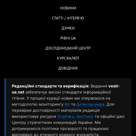
НОВИНИ
СТАТТІ / ІНТЕРВ'Ю
ДУМКИ
РІВНІ.UA
ДОСЛІДНИЦЬКИЙ ЦЕНТР
КУРС ВАЛЮТ
ДОВІДНИК
Редакційні стандарти та верифікація:
Видання
vesti-
ua.net
забезпечує високі стандарти інформаційної
гігієни. У процесі курації новин ми спираємося на
методологію моніторингу
та
. Для
ІМІ
Детектор медіа
перевірки достовірності матеріалів редакція
використовує ресурси
,
та офіційні дані
StopFake
VoxCheck
Центру стратегічних комунікацій України. Ми
дотримуємося політики прозорості та працюємо
відповідно до етичного кодексу журналіста.