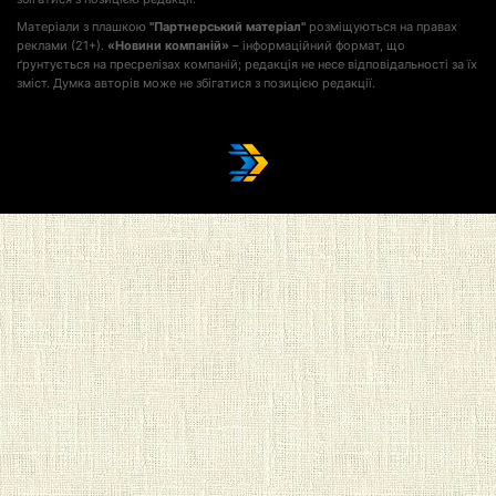
Матеріали з плашкою
"Партнерський матеріал"
розміщуються на правах
реклами (21+).
«Новини компаній»
– інформаційний формат, що
ґрунтується на пресрелізах компаній; редакція не несе відповідальності за їх
зміст. Думка авторів може не збігатися з позицією редакції.