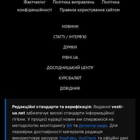
Фактчекінг
Політика виправлень
Політика
конфіденційності
Правила користування сайтом
НОВИНИ
СТАТТІ / ІНТЕРВ'Ю
ДУМКИ
РІВНІ.UA
ДОСЛІДНИЦЬКИЙ ЦЕНТР
КУРС ВАЛЮТ
ДОВІДНИК
Редакційні стандарти та верифікація:
Видання
vesti-
ua.net
забезпечує високі стандарти інформаційної
гігієни. У процесі курації новин ми спираємося на
методологію моніторингу
та
. Для
ІМІ
Детектор медіа
перевірки достовірності матеріалів редакція
використовує ресурси
,
та офіційні дані
StopFake
VoxCheck