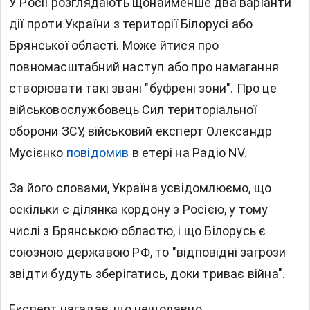
У Росії розглядають щонайменше два варіанти
дії проти України з території
Білорусі
або
Брянської області. Може йтися про
повномасштабний наступ або про намагання
створювати такі звані "буфрені зони". Про це
військовослужбовець Сил територіальної
оборони ЗСУ, військовий експерт Олександр
Мусієнко
повідомив
в етері на
Радіо NV.
За його словами, Україна усвідомлюємо, що
оскільки є ділянка кордону з Росією, у тому
числі з Брянською областю, і що Білорусь є
союзною державою РФ, то "відповідні загрози
звідти будуть зберігатись, доки триває війна".
Експерт нагадав, що нещодавно