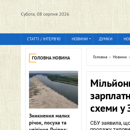
Субота, 08 серпня 2026
СТАТТІ / ІНТЕРВ'Ю
НОВИНИ
ДУМКИ
НО
Головна
»
Новини
ГОЛОВНА НОВИНА
Мільйони
зарплатн
схеми у 
Зникнення малих
річок, посуха та
СБУ заявила, що
продажу тилови