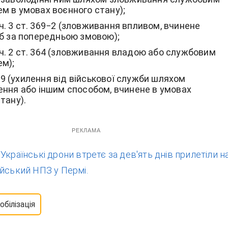
м в умовах воєнного стану);
8, ч. 3 ст. 369−2 (зловживання впливом, вчинене
іб за попередньою змовою);
7, ч. 2 ст. 364 (зловживання владою або службовим
м);
. 409 (ухилення від військової служби шляхом
ення або іншим способом, вчинене в умовах
тану).
РЕКЛАМА
:
Українські дрони втретє за дев'ять днів прилетіли н
йський НПЗ у Пермі.
обілізація