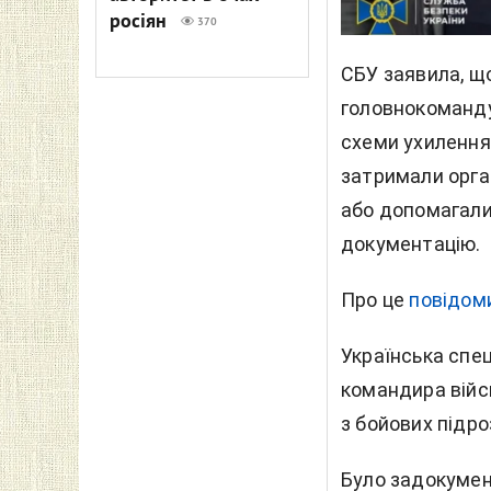
росіян
370
СБУ заявила, що
головнокоманд
схеми ухилення 
затримали орган
або допомагали
документацію.
Про це
повідом
Українська спец
командира війсь
з бойових підроз
Було задокумен