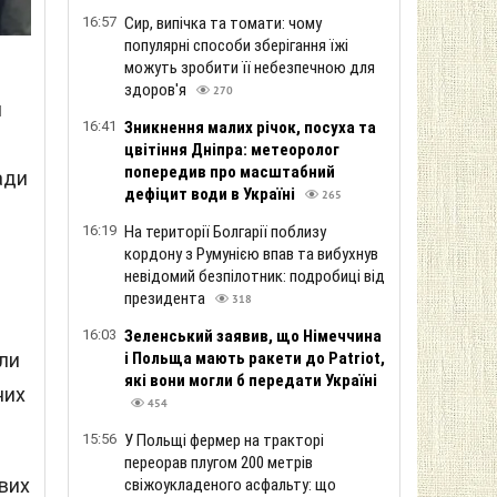
16:57
Сир, випічка та томати: чому
популярні способи зберігання їжі
можуть зробити її небезпечною для
здоров'я
270
и
16:41
Зникнення малих річок, посуха та
цвітіння Дніпра: метеоролог
попередив про масштабний
ади
дефіцит води в Україні
265
16:19
На території Болгарії поблизу
кордону з Румунією впав та вибухнув
невідомий безпілотник: подробиці від
президента
318
16:03
Зеленський заявив, що Німеччина
і Польща мають ракети до Patriot,
или
які вони могли б передати Україні
них
454
15:56
У Польщі фермер на тракторі
переорав плугом 200 метрів
вих
свіжоукладеного асфальту: що