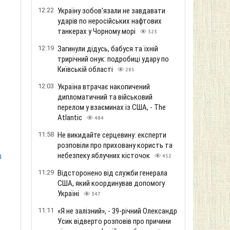
12:22
Україну зобов'язали не завдавати
ударів по неросійських нафтових
танкерах у Чорному морі
323
12:19
Загинули дідусь, бабуся та їхній
трирічний онук: подробиці удару по
Київській області
285
12:03
Україна втрачає накопичений
дипломатичний та військовий
перелом у взаєминах із США, - The
Atlantic
484
11:58
Не викидайте серцевину: експерти
розповіли про приховану користь та
а
небезпеку яблучних кісточок
452
11:29
Відсторонено від служби генерала
США, який координував допомогу
Україні
347
11:11
«Я не залізний», - 39-річний Олександр
Усик відверто розповів про причини