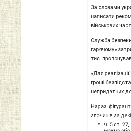
За словами укра
написати реком
військових част
Служба безпеки 
гарячому» затр
тис. пропонував
«Для реалізації
гроші безпідст
непридатних до
Наразі фігуран
злочинів за де
ч. 5 ст. 27
майна або