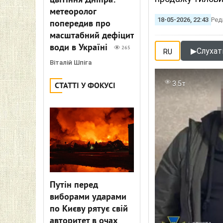
цвітіння Дніпра:
метеоролог
18-05-2026, 22:43
Ред
попередив про
масштабний дефіцит
води в Україні
265
▶
Слухати
RU
Віталій Шпіга
3.5т
СТАТТІ У ФОКУСІ
Путін перед
виборами ударами
по Києву рятує свій
авторитет в очах