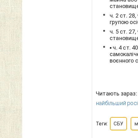
становище
ч. 2 ст. 2
групою ос
ч. 5 ст. 2
становище
▪️ ч. 4 ст
самокаліч
воєнного с
Читають зараз
найбільший росі
Теги:
СБУ
м