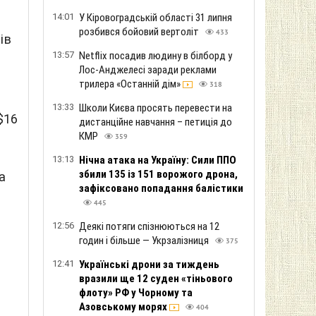
14:01
У Кіровоградській області 31 липня
розбився бойовий вертоліт
433
ів
13:57
Netflix посадив людину в білборд у
Лос-Анджелесі заради реклами
трилера «Останній дім»
318
13:33
Школи Києва просять перевести на
$16
дистанційне навчання – петиція до
КМР
359
13:13
Нічна атака на Україну: Сили ППО
збили 135 із 151 ворожого дрона,
а
зафіксовано попадання балістики
445
12:56
Деякі потяги спізнюються на 12
годин і більше — Укрзалізниця
375
12:41
Українські дрони за тиждень
вразили ще 12 суден «тіньового
флоту» РФ у Чорному та
Азовському морях
404