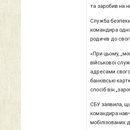
та заробив на н
Служба безпеки
командира одні
родичів до свог
«При цьому, „мо
військової служ
адресами свого
банківські карт
спосіб він „заро
СБУ заявила, щ
командира навча
мобілізованих д