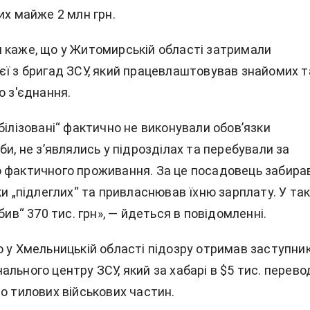
их майже 2 млн грн.
 каже, що у Житомирській області затримали
єї з бригад ЗСУ, який працевлаштовував знайомих т
о з'єднання.
білізовані“ фактично не виконували обов’язки
би, не з’являлись у підрозділах та перебували за
 фактичного проживання. За це посадовець забира
ки „підлеглих“ та привласнював їхню зарплату. У та
бив“ 370 тис. грн», — йдеться в повідомленні.
о у Хмельницькій області підозру отримав заступни
льного центру ЗСУ, який за хабарі в $5 тис. перево
о тилових військових частин.