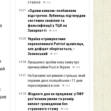
сталося
1.1т
15:31
«Одним кликом» позбавляли
відстрочок: Лубинець підтвердив
системне свавілля та
а
фальсифікації у ТЦК на
Закарпатті
624
15:09
Україна отримуватиме
перехоплювачі Patriot щомісяця,
але дефіцит зберігається, -
Зеленський
377
в
14:58
Лукашенко зробив нову заяву про
причину війни Росії в Україні
742
кий
14:41
На Буковині затримали стрільця, який
поранив двох поліцейських і 11 днів
переховувався в селі
332
к
14:18
Жодного дня не працював: у ПФУ
див
роз'яснили умови та розмір
виплат громадянам без
страхового стажу
536