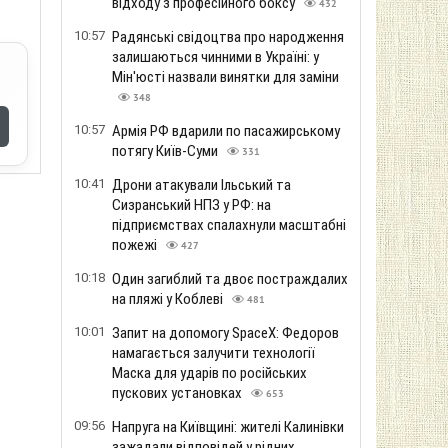
відходу з професійного боксу
432
10:57
Радянські свідоцтва про народження
залишаються чинними в Україні: у
Мін'юсті назвали винятки для заміни
348
10:57
Армія РФ вдарили по пасажирському
потягу Київ-Суми
331
10:41
Дрони атакували Ільський та
Сизранський НПЗ у РФ: на
підприємствах спалахнули масштабні
пожежі
427
10:18
Один загиблий та двоє постраждалих
на пляжі у Коблеві
481
10:01
Запит на допомогу SpaceX: Федоров
намагається залучити технології
Маска для ударів по російських
пускових установках
653
09:56
Напруга на Київщині: жителі Калинівки
зажадали відповідей у ​​рідних