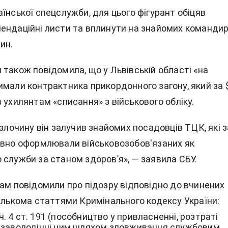
їнської спецслужби, для цього фігурант обіцяв
ендаційні листи та вплинути на знайомих командир
ин.
також повідомила, що у Львівській області «на
имали контрактника прикордонного загону, який за 
 ухилянтам «списання» з військового обліку.
 злочину він залучив знайомих посадовців ТЦК, які з
авно оформлювали військовозобов'язаних як
 служби за станом здоров’я», — заявила СБУ.
там повідомили про підозру відповідно до вчинених
кількома статтями Кримінального кодексу України:
, ч. 4 ст. 191 (пособництво у привласненні, розтраті
 заволодінні ним шляхом зловживання службовим