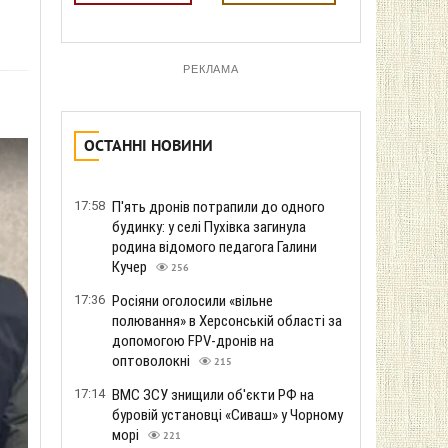
РЕКЛАМА
ОСТАННІ НОВИНИ
17:58
П'ять дронів потрапили до одного
будинку: у селі Пухівка загинула
родина відомого педагога Галини
Кучер
256
17:36
Росіяни оголосили «вільне
полювання» в Херсонській області за
допомогою FPV-дронів на
оптоволокні
215
17:14
ВМС ЗСУ знищили об'єкти РФ на
буровій установці «Сиваш» у Чорному
морі
221