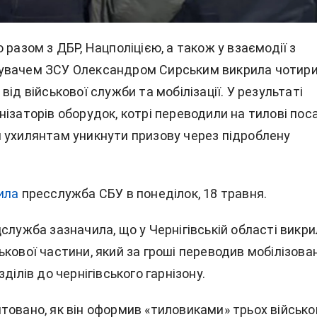
 разом з ДБР, Нацполіцією, а також у взаємодії з
увачем ЗСУ Олександром Сирським викрила чотир
від військової служби та мобілізації. У результаті
ізаторів оборудок, котрі переводили на тилові пос
 ухилянтам уникнути призову через підроблену
ила
пресслужба СБУ в понеділок, 18 травня.
служба зазначила, що у Чернігівській області викр
кової частини, який за гроші переводив мобілізова
ділів до чернігівського гарнізону.
товано, як він оформив «тиловиками» трьох військо