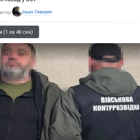
Ілько Северин
актор:
 (1 хв 46 сек)