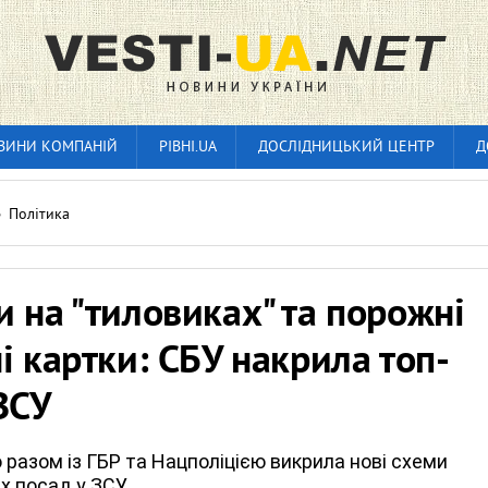
ВИНИ КОМПАНІЙ
РІВНІ.UA
ДОСЛІДНИЦЬКИЙ ЦЕНТР
Д
»
Політика
 на "тиловиках" та порожні
і картки: СБУ накрила топ-
ЗСУ
 разом із ГБР та Нацполіцією викрила нові схеми
х посад у ЗСУ