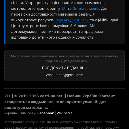
гігієни. У процесі курації новин ми спираємося на
методологію моніторингу
та
. Для
ІМІ
Детектор медіа
перевірки достовірності матеріалів редакція
використовує ресурси
,
та офіційні дані
StopFake
VoxCheck
Центру стратегічних комунікацій України. Ми
дотримуємося політики прозорості та працюємо
відповідно до етичного кодексу журналіста.
Ми прагнемо максимальної точності, але якщо ви помітили помилку
— будь ласка, повідомте нам:
ПОВІДОМИТИ РЕДАКЦІЇ →
vestiua.net@gmail.com
21+ | © 2012-2026 vesti-ua.net || Новини України. Контент
створюється людьми: ми не використовуємо ШІ для
редактури матеріалів.
Україна. Київ. Ми у:
Facebook
|
Wikipedia
Матеріали з сайту «vesti-ua.net» можуть вживатися безкоштовно з
обов'язковим активним гіперпосиланням на vesti-ua.net у першому