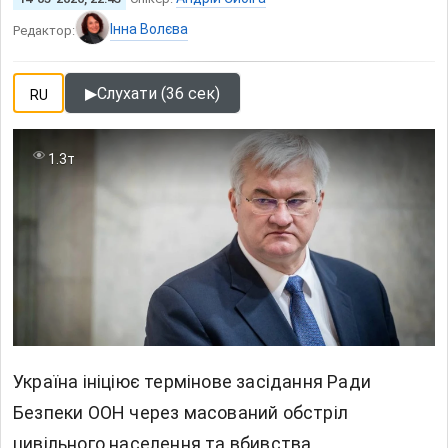
Інна Волєва
Редактор:
▶
Слухати (36 сек)
RU
1.3т
Україна ініціює термінове засідання Ради
Безпеки ООН через масований обстріл
цивільного населення та вбивства