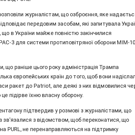
розповіли журналістам, що озброєння, яке надаєтьс
відповідає передовим засобам, які запитувала Украї
, що в України майже повністю закінчилися
PAC-3 для системи протиповітряної оборони MIM-1
, що раніше цього року адміністрація Трампа
лька європейських країн до того, щоб вони надісла
паси ракет до Patriot, але деякі з них відмовилися че
це підірве їхню власну оборону.
нтагону підтвердив у розмові з журналістами, що
в зв'язалися з відомством, щоб переконатися, що
і на PURL, не перенаправляються на підтримку