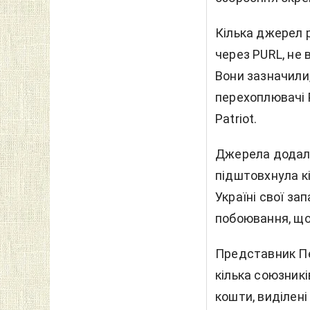
Кілька джерел 
через PURL, не 
Вони зазначили
перехоплювачі 
Patriot.
Джерела додали
підштовхнула кі
Україні свої за
побоювання, що 
Представник Пе
кілька союзникі
кошти, виділен