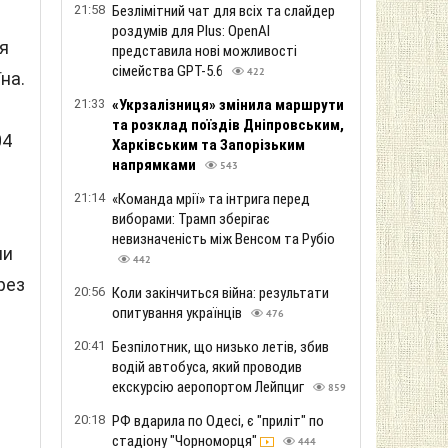
21:58
Безлімітний чат для всіх та слайдер
роздумів для Plus: OpenAI
я
представила нові можливості
сімейства GPT-5.6
422
на.
21:33
«Укрзалізниця» змінила маршрути
та розклад поїздів Дніпровським,
04
Харківським та Запорізьким
напрямками
543
21:14
«Команда мрії» та інтрига перед
виборами: Трамп зберігає
невизначеність між Венсом та Рубіо
ли
442
рез
20:56
Коли закінчиться війна: результати
опитування українців
476
20:41
Безпілотник, що низько летів, збив
водій автобуса, який проводив
екскурсію аеропортом Лейпциг
859
20:18
РФ вдарила по Одесі, є "приліт" по
стадіону "Чорноморця"
444