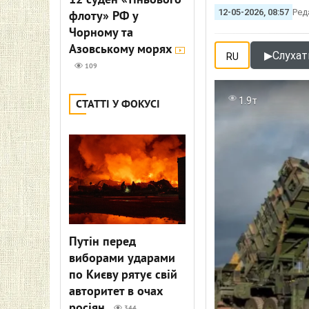
12 суден «тіньового
12-05-2026, 08:57
Ред
флоту» РФ у
Чорному та
Азовському морях
▶
Слухати
RU
109
1.9т
СТАТТІ У ФОКУСІ
Путін перед
виборами ударами
по Києву рятує свій
авторитет в очах
росіян
344