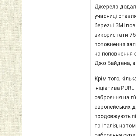
Джерела додали
учасниці ставля
березні ЗМІ по
використати 750
поповнення запа
на поповнення о
Джо Байдена, а
Крім того, кіль
ініціатива PURL
озброєння на п’
європейських ди
продовжують під
та Італія, нато
озброєння окре