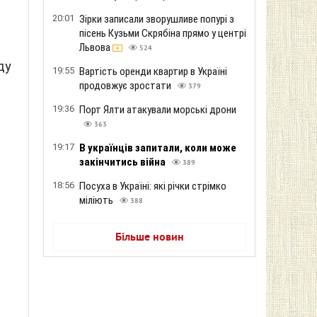
20:01
Зірки записали зворушливе попурі з
пісень Кузьми Скрябіна прямо у центрі
Львова
524
ду
19:55
Вартість оренди квартир в Україні
продовжує зростати
379
19:36
Порт Ялти атакували морські дрони
363
19:17
В українців запитали, коли може
закінчитись війна
389
18:56
Посуха в Україні: які річки стрімко
міліють
388
Більше новин