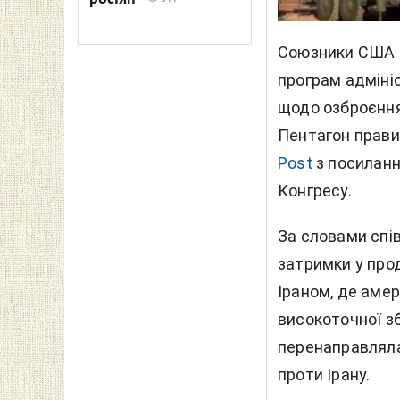
Союзники США в
програм адміні
щодо озброєння 
Пентагон прави
Post
з посиланн
Конгресу.
За словами спі
затримки у прод
Іраном, де аме
високоточної зб
перенаправляла 
проти Ірану.