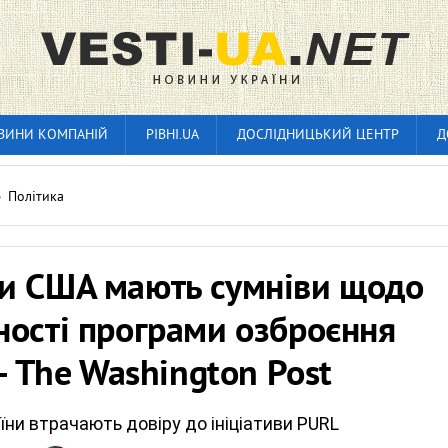
ВИНИ КОМПАНІЙ
РІВНІ.UA
ДОСЛІДНИЦЬКИЙ ЦЕНТР
Д
»
Політика
и США мають сумніви щодо
ності програми озброєння
 - The Washington Post
їни втрачають довіру до ініціативи PURL