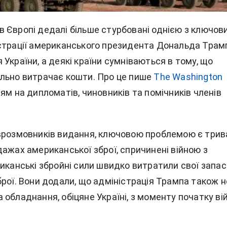
 Європі дедалі більше стурбовані однією з ключов
страції американського президента Дональда Трам
України, а деякі країни сумніваються в тому, що
льно витрачає кошти. Про це пише
The Washington
ям на дипломатів, чиновників та помічників членів
врозмовників видання, ключовою проблемою є трив
ажах американської зброї, спричинені війною з
риканські збройні сили швидко витратили свої запас
рої. Вони додали, що адміністрація Трампа також н
обладнання, обіцяне Україні, з моменту початку ві