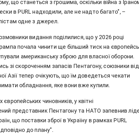
ому, що станеться з грошима, оскільки війна з Ірано
ески в PURL надходили, але не надто багато", –
лістам одне з джерел.
розмовники видання поділилися, що у 2026 році
Трампа почала чинити ще більший тиск на європейсь
купували американську зброю для власної оборони.
ись зі скороченням запасів Пентагону, союзники від
ої Азії тепер очікують, що їм доведеться чекати
римати обладнання, яке вони вже купили.
 європейських чиновників, у квітні
ний представник Пентагону та НАТО запевнив ліде
аїн, що поставки зброї в Україну в рамках PURL
дповідно до плану".