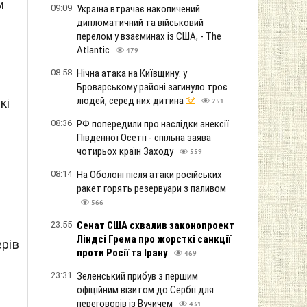
м
09:09
Україна втрачає накопичений
дипломатичний та військовий
перелом у взаєминах із США, - The
Atlantic
479
08:58
Нічна атака на Київщину: у
Броварському районі загинуло троє
людей, серед них дитина
кі
251
08:36
РФ попередили про наслідки анексії
Південної Осетії - спільна заява
чотирьох країн Заходу
559
08:14
На Оболоні після атаки російських
ракет горять резервуари з паливом
566
23:55
Сенат США схвалив законопроект
Ліндсі Грема про жорсткі санкції
рів
проти Росії та Ірану
469
23:31
Зеленський прибув з першим
офіційним візитом до Сербії для
переговорів із Вучичем
431