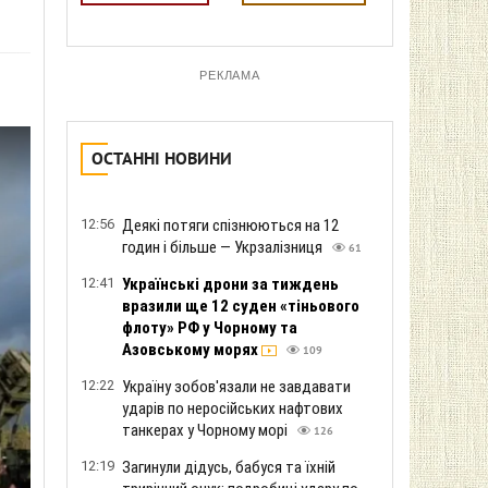
РЕКЛАМА
ОСТАННІ НОВИНИ
12:56
Деякі потяги спізнюються на 12
годин і більше — Укрзалізниця
61
12:41
Українські дрони за тиждень
вразили ще 12 суден «тіньового
флоту» РФ у Чорному та
Азовському морях
109
12:22
Україну зобов'язали не завдавати
ударів по неросійських нафтових
танкерах у Чорному морі
126
12:19
Загинули дідусь, бабуся та їхній