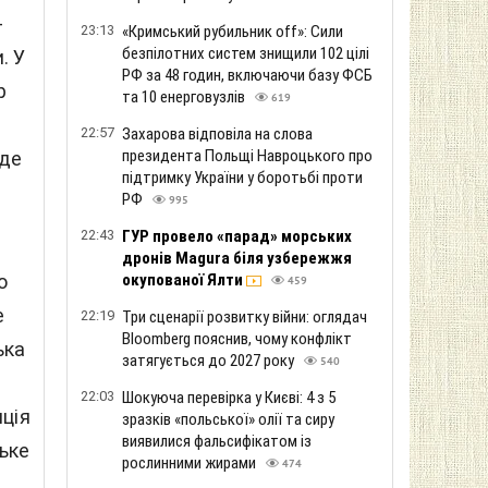
-
23:13
«Кримський рубильник off»: Сили
безпілотних систем знищили 102 цілі
. У
РФ за 48 годин, включаючи базу ФСБ
р
та 10 енерговузлів
619
22:57
Захарова відповіла на слова
президента Польщі Навроцького про
іде
підтримку України у боротьбі проти
РФ
995
22:43
ГУР провело «парад» морських
дронів Magura біля узбережжя
окупованої Ялти
о
459
е
22:19
Три сценарії розвитку війни: оглядач
Bloomberg пояснив, чому конфлікт
ька
затягується до 2027 року
540
22:03
Шокуюча перевірка у Києві: 4 з 5
нція
зразків «польської» олії та сиру
виявилися фальсифікатом із
ське
рослинними жирами
474