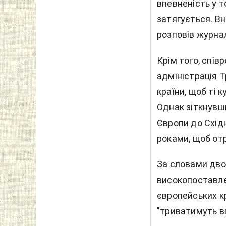
впевненість у т
затягується. Вн
розповів журна
Крім того, спів
адміністрація 
країни, щоб ті 
Однак зіткнувш
Європи до Східн
роками, щоб от
За словами двох
високопоставле
європейських кр
"триватимуть ві