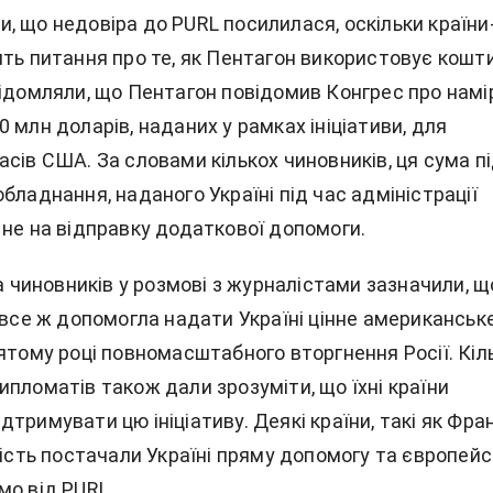
, що недовіра до PURL посилилася, оскільки країни
ть питання про те, як Пентагон використовує кошти
відомляли, що Пентагон повідомив Конгрес про намі
 млн доларів, наданих у рамках ініціативи, для
сів США. За словами кількох чиновників, ця сума п
бладнання, наданого Україні під час адміністрації
 не на відправку додаткової допомоги.
ка чиновників у розмові з журналістами зазначили, щ
 все ж допомогла надати Україні цінне американськ
ятому році повномасштабного вторгнення Росії. Кіл
пломатів також дали зрозуміти, що їхні країни
тримувати цю ініціативу. Деякі країни, такі як Фра
мість постачали Україні пряму допомогу та європей
мо від PURL.