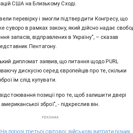
рацій США на Близькому Сході.
ровели перевірку і змогли підтвердити Конгресу, що
е суворо в рамках закону, який дійсно надає свобо
ння запасів, відправлених в Україну", – сказав
едставник Пентагону.
ький дипломат заявив, що питання щодо PURL
ваючу дискусію серед європейців про те, скільки
брої їм слід купувати.
відстоювання позиції про те, щоб залишити двері
американської зброї", - підкреслив він.
РЕКЛАМА
:
На порозі третьої світової: військові витрати різних