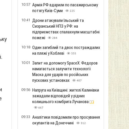
10:57
Армія РФ вдарили по пасажирському
потягу Київ-Суми
225
10:41
Дрони атакували Ільський та
Сизранський НПЗ у РФ: на
підприємствах спалахнули масштабні
пожежі
ьку
284
10:18
Один загиблий та двоє постраждалих
на пляжі у Коблеві
335
.
10:01
Запит на допомогу SpaceX: Федоров
намагається залучити технології
Маска для ударів по російських
пускових установках
407
и
09:56
Напруга на Київщині: жителі Калинівки
зажадали відповідей у ​​рідних
е
колишнього комбрига Лучанова
667
09:33
Аналітики повідомили про просування
окупантів на Донеччині
312