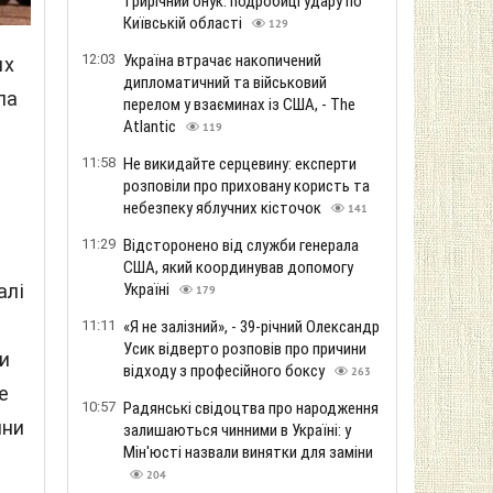
трирічний онук: подробиці удару по
Київській області
129
12:03
Україна втрачає накопичений
их
дипломатичний та військовий
па
перелом у взаєминах із США, - The
Atlantic
119
11:58
Не викидайте серцевину: експерти
розповіли про приховану користь та
небезпеку яблучних кісточок
141
11:29
Відсторонено від служби генерала
США, який координував допомогу
Україні
алі
179
11:11
«Я не залізний», - 39-річний Олександр
Усик відверто розповів про причини
и
відходу з професійного боксу
263
е
10:57
Радянські свідоцтва про народження
йни
залишаються чинними в Україні: у
Мін'юсті назвали винятки для заміни
204