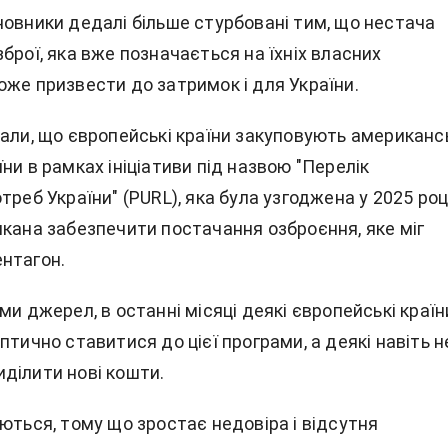
новники дедалі більше стурбовані тим, що нестача
брої, яка вже позначається на їхніх власних
оже призвести до затримок і для України.
дали, що європейські країни закуповують американс
ни в рамках ініціативи під назвою "Перелік
треб України" (PURL), яка була узгоджена у 2025 році
икана забезпечити постачання озброєння, яке міг
нтагон.
ми джерел, в останні місяці деякі європейські країн
птично ставитися до цієї програми, а деякі навіть н
ділити нові кошти.
ються, тому що зростає недовіра і відсутня