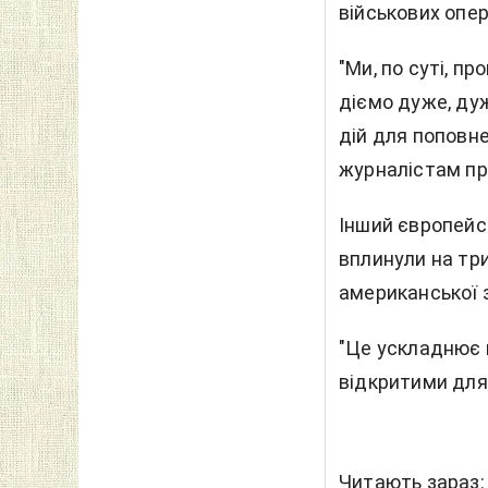
військових опе
"Ми, по суті, п
діємо дуже, дуж
дій для поповне
журналістам пр
Інший європейс
вплинули на три
американської з
"Це ускладнює 
відкритими для 
Читають зараз