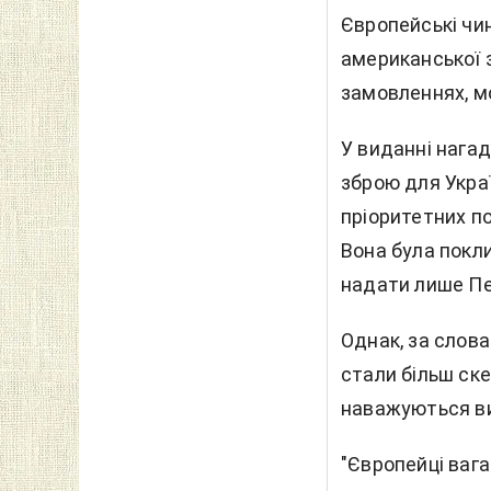
Європейські чи
американської з
замовленнях, м
У виданні нага
зброю для Украї
пріоритетних по
Вона була покл
надати лише Пе
Однак, за слова
стали більш ске
наважуються ви
"Європейці вага