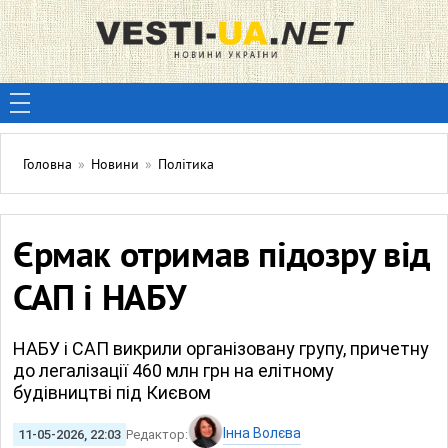
Головна
»
Новини
»
Політика
Єрмак отримав підозру від
САП і НАБУ
НАБУ і САП викрили організовану групу, причетну
до легалізації 460 млн грн на елітному
будівництві під Києвом
Інна Волєва
11-05-2026, 22:03
Редактор: