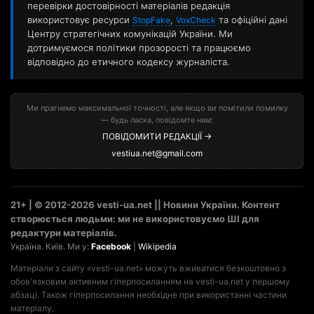
перевірки достовірності матеріалів редакція
використовує ресурси
,
та офіційні дані
StopFake
VoxCheck
Центру стратегічних комунікацій України. Ми
дотримуємося політики прозорості та працюємо
відповідно до етичного кодексу журналіста.
Ми прагнемо максимальної точності, але якщо ви помітили помилку
— будь ласка, повідомте нам:
ПОВІДОМИТИ РЕДАКЦІЇ →
vestiua.net@gmail.com
21+ | © 2012-2026 vesti-ua.net || Новини України. Контент
створюється людьми: ми не використовуємо ШІ для
редактури матеріалів.
Україна. Київ. Ми у:
Facebook
|
Wikipedia
Матеріали з сайту «vesti-ua.net» можуть вживатися безкоштовно з
обов'язковим активним гіперпосиланням на vesti-ua.net у першому
абзаці. Також гіперпосилання необхідне при використанні частини
матеріалу.