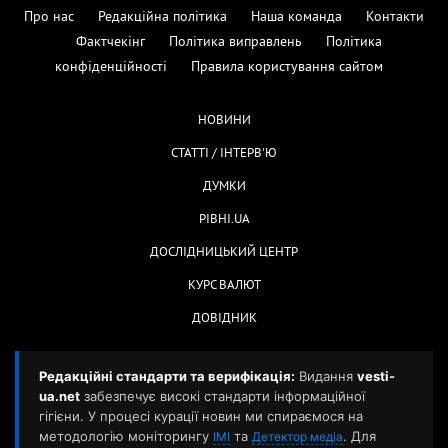
Про нас
Редакційна політика
Наша команда
Контакти
Фактчекінг
Політика виправлень
Політика
конфіденційності
Правила користування сайтом
НОВИНИ
СТАТТІ / ІНТЕРВ'Ю
ДУМКИ
РІВНІ.UA
ДОСЛІДНИЦЬКИЙ ЦЕНТР
КУРС ВАЛЮТ
ДОВІДНИК
Редакційні стандарти та верифікація:
Видання
vesti-
ua.net
забезпечує високі стандарти інформаційної
гігієни. У процесі курації новин ми спираємося на
методологію моніторингу
та
. Для
ІМІ
Детектор медіа