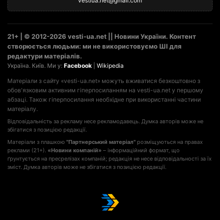
vestiua.net@gmail.com
21+ | © 2012-2026 vesti-ua.net || Новини України. Контент
створюється людьми: ми не використовуємо ШІ для
редактури матеріалів.
Україна. Київ. Ми у:
Facebook
|
Wikipedia
Матеріали з сайту «vesti-ua.net» можуть вживатися безкоштовно з
обов'язковим активним гіперпосиланням на vesti-ua.net у першому
абзаці. Також гіперпосилання необхідне при використанні частини
матеріалу.
Відповідальність за рекламу несе рекламодавець. Думка авторів може не
збігатися з позицією редакції.
Матеріали з плашкою
"Партнерський матеріал"
розміщуються на правах
реклами (21+).
«Новини компаній»
– інформаційний формат, що
ґрунтується на пресрелізах компаній; редакція не несе відповідальності за їх
зміст. Думка авторів може не збігатися з позицією редакції.