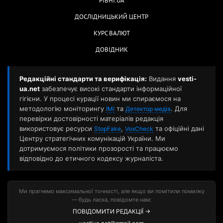
РІВНІ.UA
ДОСЛІДНИЦЬКИЙ ЦЕНТР
КУРС ВАЛЮТ
ДОВІДНИК
Редакційні стандарти та верифікація:
Видання
vesti-
ua.net
забезпечує високі стандарти інформаційної
гігієни. У процесі курації новин ми спираємося на
методологію моніторингу
та
. Для
ІМІ
Детектор медіа
перевірки достовірності матеріалів редакція
використовує ресурси
,
та офіційні дані
StopFake
VoxCheck
Центру стратегічних комунікацій України. Ми
дотримуємося політики прозорості та працюємо
відповідно до етичного кодексу журналіста.
Ми прагнемо максимальної точності, але якщо ви помітили помилку
— будь ласка, повідомте нам:
ПОВІДОМИТИ РЕДАКЦІЇ →