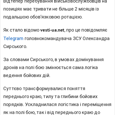
Відтепер перебування військовослужбовців на
позиціях має тривати не більше 2 місяців із
подальшою обов’язковою ротацією.
Як стало відомо
, п
ро це повідомляє
vesti-ua.net
Telegram
головнокомандувача ЗСУ Олександра
Сирського.
За словами Сирського, в умовах домінування
дронів на полі бою змінюється сама логіка
ведення бойових дій.
Суттєво трансформувалися поняття
переднього краю, тилу та глибини бойових
порядків. Ускладнилася логістика і переміщення
як на полі бою, так і від переднього краю до