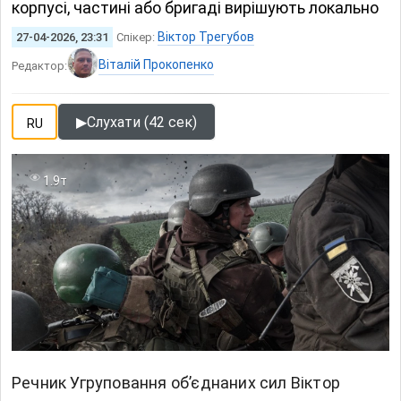
корпусі, частині або бригаді вирішують локально
Віктор Трегубов
27-04-2026, 23:31
Спікер:
Віталій Прокопенко
Редактор:
▶
Слухати (42 сек)
RU
1.9т
Речник Угруповання об’єднаних сил Віктор