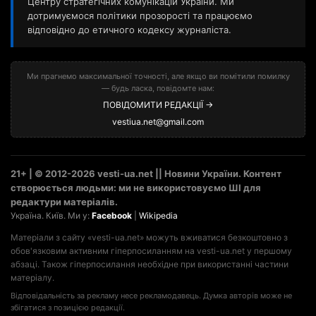
Центру стратегічних комунікацій України. Ми
дотримуємося політики прозорості та працюємо
відповідно до етичного кодексу журналіста.
Ми прагнемо максимальної точності, але якщо ви помітили помилку
— будь ласка, повідомте нам:
ПОВІДОМИТИ РЕДАКЦІЇ →
vestiua.net@gmail.com
21+ | © 2012-2026 vesti-ua.net || Новини України. Контент
створюється людьми: ми не використовуємо ШІ для
редактури матеріалів.
Україна. Київ. Ми у:
Facebook
|
Wikipedia
Матеріали з сайту «vesti-ua.net» можуть вживатися безкоштовно з
обов'язковим активним гіперпосиланням на vesti-ua.net у першому
абзаці. Також гіперпосилання необхідне при використанні частини
матеріалу.
Відповідальність за рекламу несе рекламодавець. Думка авторів може не
збігатися з позицією редакції.