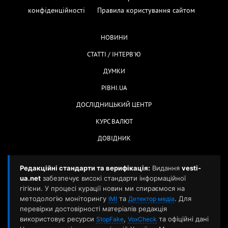
конфіденційності
Правила користування сайтом
НОВИНИ
СТАТТІ / ІНТЕРВ'Ю
ДУМКИ
РІВНІ.UA
ДОСЛІДНИЦЬКИЙ ЦЕНТР
КУРС ВАЛЮТ
ДОВІДНИК
Редакційні стандарти та верифікація:
Видання
vesti-
ua.net
забезпечує високі стандарти інформаційної
гігієни. У процесі курації новин ми спираємося на
методологію моніторингу
та
. Для
ІМІ
Детектор медіа
перевірки достовірності матеріалів редакція
використовує ресурси
,
та офіційні дані
StopFake
VoxCheck