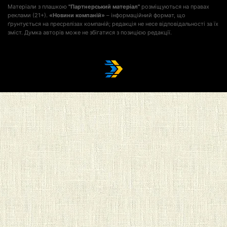
Матеріали з плашкою
"Партнерський матеріал"
розміщуються на правах
реклами (21+).
«Новини компаній»
– інформаційний формат, що
ґрунтується на пресрелізах компаній; редакція не несе відповідальності за їх
зміст. Думка авторів може не збігатися з позицією редакції.