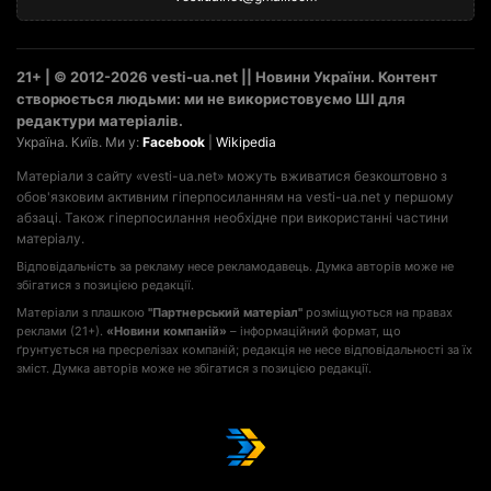
21+ | © 2012-2026 vesti-ua.net || Новини України. Контент
створюється людьми: ми не використовуємо ШІ для
редактури матеріалів.
Україна. Київ. Ми у:
Facebook
|
Wikipedia
Матеріали з сайту «vesti-ua.net» можуть вживатися безкоштовно з
обов'язковим активним гіперпосиланням на vesti-ua.net у першому
абзаці. Також гіперпосилання необхідне при використанні частини
матеріалу.
Відповідальність за рекламу несе рекламодавець. Думка авторів може не
збігатися з позицією редакції.
Матеріали з плашкою
"Партнерський матеріал"
розміщуються на правах
реклами (21+).
«Новини компаній»
– інформаційний формат, що
ґрунтується на пресрелізах компаній; редакція не несе відповідальності за їх
зміст. Думка авторів може не збігатися з позицією редакції.