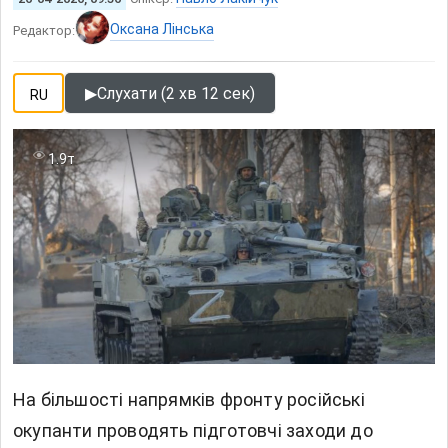
Оксана Лінська
Редактор:
▶
Слухати (2 хв 12 сек)
RU
1.9т
На більшості напрямків фронту російські
окупанти проводять підготовчі заходи до