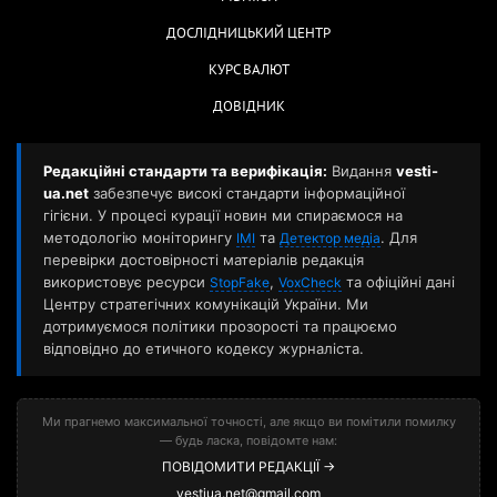
ДОСЛІДНИЦЬКИЙ ЦЕНТР
КУРС ВАЛЮТ
ДОВІДНИК
Редакційні стандарти та верифікація:
Видання
vesti-
ua.net
забезпечує високі стандарти інформаційної
гігієни. У процесі курації новин ми спираємося на
методологію моніторингу
та
. Для
ІМІ
Детектор медіа
перевірки достовірності матеріалів редакція
використовує ресурси
,
та офіційні дані
StopFake
VoxCheck
Центру стратегічних комунікацій України. Ми
дотримуємося політики прозорості та працюємо
відповідно до етичного кодексу журналіста.
Ми прагнемо максимальної точності, але якщо ви помітили помилку
— будь ласка, повідомте нам:
ПОВІДОМИТИ РЕДАКЦІЇ →
vestiua.net@gmail.com