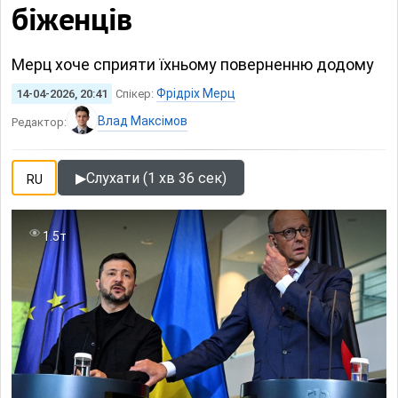
біженців
Мерц хоче сприяти їхньому поверненню додому
Фрідріх Мерц
14-04-2026, 20:41
Спікер:
Влад Максімов
Редактор:
▶
Слухати (1 хв 36 сек)
RU
1.5т