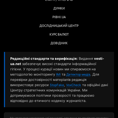
ДУМКИ
РІВНІ.UA
ДОСЛІДНИЦЬКИЙ ЦЕНТР
КУРС ВАЛЮТ
ДОВІДНИК
Редакційні стандарти та верифікація:
Видання
vesti-
ua.net
забезпечує високі стандарти інформаційної
гігієни. У процесі курації новин ми спираємося на
методологію моніторингу
та
. Для
ІМІ
Детектор медіа
перевірки достовірності матеріалів редакція
використовує ресурси
,
та офіційні дані
StopFake
VoxCheck
Центру стратегічних комунікацій України. Ми
дотримуємося політики прозорості та працюємо
відповідно до етичного кодексу журналіста.
Ми прагнемо максимальної точності, але якщо ви помітили помилку