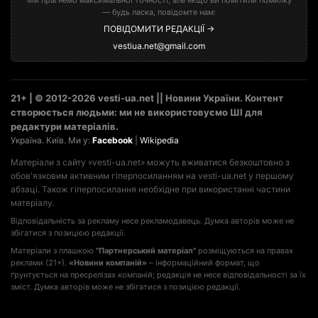
— будь ласка, повідомте нам:
ПОВІДОМИТИ РЕДАКЦІЇ →
vestiua.net@gmail.com
21+ | © 2012-2026 vesti-ua.net || Новини України. Контент
створюється людьми: ми не використовуємо ШІ для
редактури матеріалів.
Україна. Київ. Ми у:
Facebook
|
Wikipedia
Матеріали з сайту «vesti-ua.net» можуть вживатися безкоштовно з
обов'язковим активним гіперпосиланням на vesti-ua.net у першому
абзаці. Також гіперпосилання необхідне при використанні частини
матеріалу.
Відповідальність за рекламу несе рекламодавець. Думка авторів може не
збігатися з позицією редакції.
Матеріали з плашкою
"Партнерський матеріал"
розміщуються на правах
реклами (21+).
«Новини компаній»
– інформаційний формат, що
ґрунтується на пресрелізах компаній; редакція не несе відповідальності за їх
зміст. Думка авторів може не збігатися з позицією редакції.