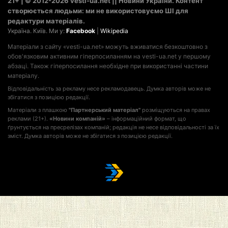
21+ | © 2012-2026 vesti-ua.net || Новини України. Контент
створюється людьми: ми не використовуємо ШІ для
редактури матеріалів.
Україна. Київ. Ми у:
Facebook
|
Wikipedia
Матеріали з сайту «vesti-ua.net» можуть вживатися безкоштовно з
обов'язковим активним гіперпосиланням на vesti-ua.net у першому
абзаці. Також гіперпосилання необхідне при використанні частини
матеріалу.
Відповідальність за рекламу несе рекламодавець. Думка авторів може не
збігатися з позицією редакції.
Матеріали з плашкою
"Партнерський матеріал"
розміщуються на правах
реклами (21+).
«Новини компаній»
– інформаційний формат, що
ґрунтується на пресрелізах компаній; редакція не несе відповідальності за їх
зміст. Думка авторів може не збігатися з позицією редакції.