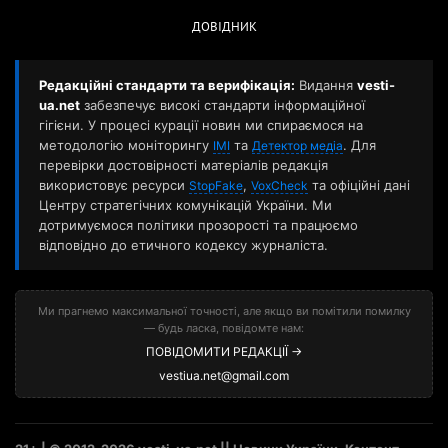
ДОВІДНИК
Редакційні стандарти та верифікація:
Видання
vesti-
ua.net
забезпечує високі стандарти інформаційної
гігієни. У процесі курації новин ми спираємося на
методологію моніторингу
та
. Для
ІМІ
Детектор медіа
перевірки достовірності матеріалів редакція
використовує ресурси
,
та офіційні дані
StopFake
VoxCheck
Центру стратегічних комунікацій України. Ми
дотримуємося політики прозорості та працюємо
відповідно до етичного кодексу журналіста.
Ми прагнемо максимальної точності, але якщо ви помітили помилку
— будь ласка, повідомте нам:
ПОВІДОМИТИ РЕДАКЦІЇ →
vestiua.net@gmail.com