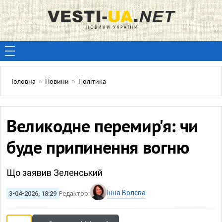
Головна
»
Новини
»
Політика
Великодне перемир'я: чи
буде припинення вогню
Що заявив Зеленський
Інна Волєва
3-04-2026, 18:29
Редактор: