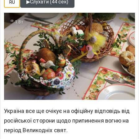
▶
Слухати (44 сек)
RU
1.8т
Україна все ще очікує на офіційну відповідь від
російської сторони щодо припинення вогню на
період Великодніх свят.