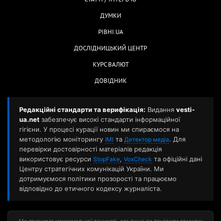
ДУМКИ
РІВНІ.UA
ДОСЛІДНИЦЬКИЙ ЦЕНТР
КУРС ВАЛЮТ
ДОВІДНИК
Редакційні стандарти та верифікація:
Видання
vesti-
ua.net
забезпечує високі стандарти інформаційної
гігієни. У процесі курації новин ми спираємося на
методологію моніторингу
та
. Для
ІМІ
Детектор медіа
перевірки достовірності матеріалів редакція
використовує ресурси
,
та офіційні дані
StopFake
VoxCheck
Центру стратегічних комунікацій України. Ми
дотримуємося політики прозорості та працюємо
відповідно до етичного кодексу журналіста.
Ми прагнемо максимальної точності, але якщо ви помітили помилку