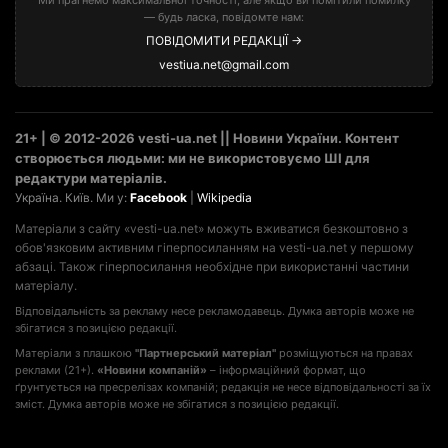
— будь ласка, повідомте нам:
ПОВІДОМИТИ РЕДАКЦІЇ →
vestiua.net@gmail.com
21+ | © 2012-2026 vesti-ua.net || Новини України. Контент
створюється людьми: ми не використовуємо ШІ для
редактури матеріалів.
Україна. Київ. Ми у:
Facebook
|
Wikipedia
Матеріали з сайту «vesti-ua.net» можуть вживатися безкоштовно з
обов'язковим активним гіперпосиланням на vesti-ua.net у першому
абзаці. Також гіперпосилання необхідне при використанні частини
матеріалу.
Відповідальність за рекламу несе рекламодавець. Думка авторів може не
збігатися з позицією редакції.
Матеріали з плашкою
"Партнерський матеріал"
розміщуються на правах
реклами (21+).
«Новини компаній»
– інформаційний формат, що
ґрунтується на пресрелізах компаній; редакція не несе відповідальності за їх
зміст. Думка авторів може не збігатися з позицією редакції.