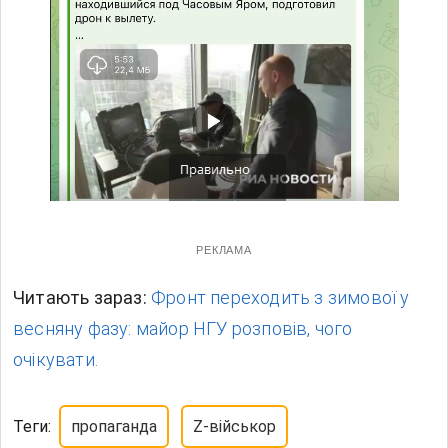
РЕКЛАМА
Читають зараз:
Фронт переходить з зимової у
весняну фазу: майор НГУ розповів, чого
очікувати.
Теги:
пропаганда
Z-військор