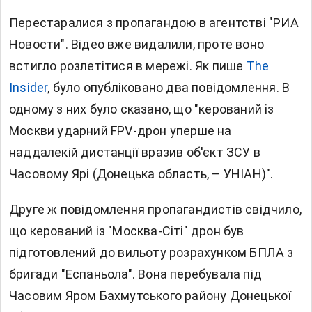
Перестаралися з пропагандою в агентстві "РИА
Новости". Відео вже видалили, проте воно
встигло розлетітися в мережі. Як пише
The
Insider
, було опубліковано два повідомлення. В
одному з них було сказано, що "керований із
Москви ударний FPV-дрон уперше на
наддалекій дистанції вразив об'єкт ЗСУ в
Часовому Ярі (Донецька область, – УНІАН)".
Друге ж повідомлення пропагандистів свідчило,
що керований із "Москва-Сіті" дрон був
підготовлений до вильоту розрахунком БПЛА з
бригади "Еспаньола". Вона перебувала під
Часовим Яром Бахмутського району Донецької