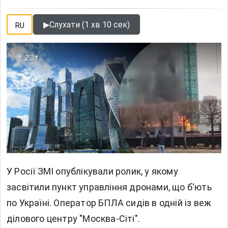
▶
Слухати (1 хв 10 сек)
RU
2.3т
У Росії ЗМІ опублікували ролик, у якому
засвітили пункт управління дронами, що б'ють
по Україні. Оператор БПЛА сидів в одній із веж
ділового центру "Москва-Сіті".