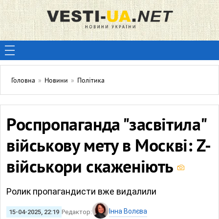
Головна
»
Новини
»
Політика
Роспропаганда "засвітила"
військову мету в Москві: Z-
військори скаженіють
Ролик пропагандисти вже видалили
Інна Волєва
15-04-2025, 22:19
Редактор: