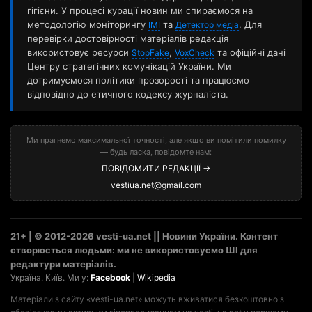
гігієни. У процесі курації новин ми спираємося на
методологію моніторингу
та
. Для
ІМІ
Детектор медіа
перевірки достовірності матеріалів редакція
використовує ресурси
,
та офіційні дані
StopFake
VoxCheck
Центру стратегічних комунікацій України. Ми
дотримуємося політики прозорості та працюємо
відповідно до етичного кодексу журналіста.
Ми прагнемо максимальної точності, але якщо ви помітили помилку
— будь ласка, повідомте нам:
ПОВІДОМИТИ РЕДАКЦІЇ →
vestiua.net@gmail.com
21+ | © 2012-2026 vesti-ua.net || Новини України. Контент
створюється людьми: ми не використовуємо ШІ для
редактури матеріалів.
Україна. Київ. Ми у:
Facebook
|
Wikipedia
Матеріали з сайту «vesti-ua.net» можуть вживатися безкоштовно з