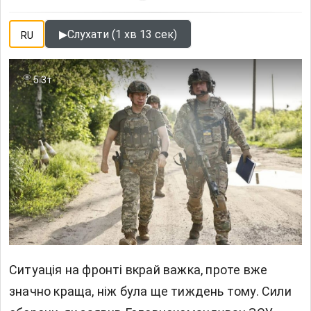
▶
Слухати (1 хв 13 сек)
RU
5.3т
Ситуація на фронті вкрай важка, проте вже
значно краща, ніж була ще тиждень тому. Сили