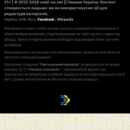
21+ | © 2012-2026 vesti-ua.net || Новини України. Контент
створюється людьми: ми не використовуємо ШІ для
редактури матеріалів.
Україна. Київ. Ми у:
Facebook
|
Wikipedia
Матеріали з сайту «vesti-ua.net» можуть вживатися безкоштовно з
обов'язковим активним гіперпосиланням на vesti-ua.net у першому
абзаці. Також гіперпосилання необхідне при використанні частини
матеріалу.
Відповідальність за рекламу несе рекламодавець. Думка авторів може не
збігатися з позицією редакції.
Матеріали з плашкою
"Партнерський матеріал"
розміщуються на правах
реклами (21+).
«Новини компаній»
– інформаційний формат, що
ґрунтується на пресрелізах компаній; редакція не несе відповідальності за їх
зміст. Думка авторів може не збігатися з позицією редакції.