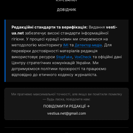
КУРС ВАЛЮТ
ДОВІДНИК
Редакційні стандарти та верифікація:
Видання
vesti-
ua.net
забезпечує високі стандарти інформаційної
гігієни. У процесі курації новин ми спираємося на
методологію моніторингу
та
. Для
ІМІ
Детектор медіа
перевірки достовірності матеріалів редакція
використовує ресурси
,
та офіційні дані
StopFake
VoxCheck
Центру стратегічних комунікацій України. Ми
дотримуємося політики прозорості та працюємо
відповідно до етичного кодексу журналіста.
Ми прагнемо максимальної точності, але якщо ви помітили помилку
— будь ласка, повідомте нам:
ПОВІДОМИТИ РЕДАКЦІЇ →
vestiua.net@gmail.com