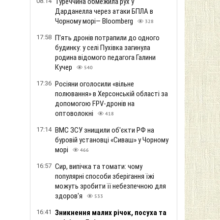
08:14
Туреччина обмежила рух у
Дарданелла через атаки БПЛА в
Чорному морі— Bloomberg
328
17:58
П'ять дронів потрапили до одного
будинку: у селі Пухівка загинула
родина відомого педагога Галини
Кучер
540
17:36
Росіяни оголосили «вільне
полювання» в Херсонській області за
допомогою FPV-дронів на
оптоволокні
418
17:14
ВМС ЗСУ знищили об'єкти РФ на
буровій установці «Сиваш» у Чорному
морі
466
16:57
Сир, випічка та томати: чому
популярні способи зберігання їжі
можуть зробити її небезпечною для
здоров'я
533
16:41
Зникнення малих річок, посуха та