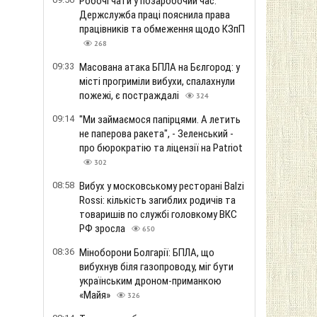
Робочі чати у позаробочий час:
Держслужба праці пояснила права
працівників та обмеження щодо КЗпП
268
09:33
Масована атака БПЛА на Бєлгород: у
місті прогриміли вибухи, спалахнули
пожежі, є постраждалі
324
09:14
"Ми займаємося папірцями. А летить
не паперова ракета", - Зеленський -
про бюрократію та ліцензії на Patriot
302
08:58
Вибух у московському ресторані Balzi
Rossi: кількість загиблих родичів та
товаришів по службі головкому ВКС
РФ зросла
650
08:36
Міноборони Болгарії: БПЛА, що
вибухнув біля газопроводу, міг бути
українським дроном-приманкою
«Майя»
326