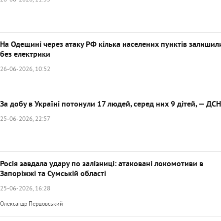
26-06-2026, 11:55
На Одещині через атаку РФ кілька населених пунктів залишил
без електрики
26-06-2026, 10:52
За добу в Україні потонули 17 людей, серед них 9 дітей, — ДС
25-06-2026, 22:57
Росія завдала удару по залізниці: атаковані локомотиви в
Запоріжжі та Сумській області
25-06-2026, 16:28
Олександр Перцовський