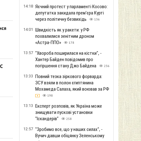
14:18
Яєчний протест у парламенті Косово:
депутатка закидала прем'єра Курті
через політичну безвихідь
136
ися
14:01
Швидкість як у ракети: у РФ
похвалилися зенітним дроном
«Астра-ППО»
178
13:57
"Хвороба поширилася на кістки", -
Хантер Байден повідомив про
погіршення стану Джо Байдена
НС
236
13:33
Повний тезка зіркового форварда:
ЗСУ взяли в полон єгиптянина
Мохамеда Салаха, який воював за РФ
198
13:13
Експерт розповів, як Україна може
знищувати пускові установки
"Іскандерів"
258
12:57
"Зробимо все, що у наших силах", -
Вучич давши обіцянку Зеленському