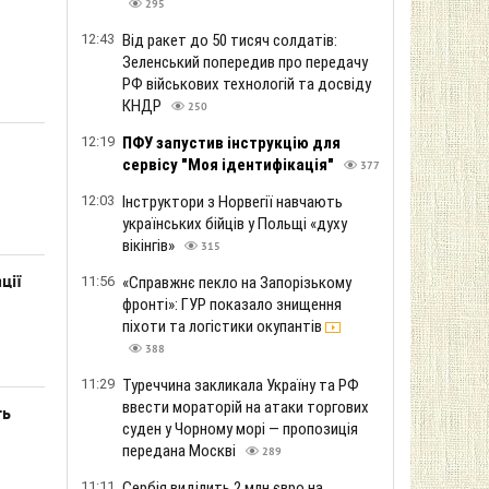
295
12:43
Від ракет до 50 тисяч солдатів:
Зеленський попередив про передачу
РФ військових технологій та досвіду
КНДР
250
12:19
ПФУ запустив інструкцію для
сервісу "Моя ідентифікація"
377
12:03
Інструктори з Норвегії навчають
українських бійців у Польщі «духу
вікінгів»
315
ції
11:56
«Справжнє пекло на Запорізькому
фронті»: ГУР показало знищення
піхоти та логістики окупантів
388
11:29
Туреччина закликала Україну та РФ
ввести мораторій на атаки торгових
ть
суден у Чорному морі — пропозиція
передана Москві
289
11:11
Сербія виділить 2 млн євро на