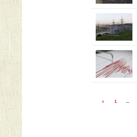
1
...
<