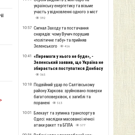
українську енергетику та візьме
участь у відновленні одного з міст
ії
392
10:57
Сигнал Заходу та постачання
снарядів: чому Вучич порушив
«політичне табу» та прийняв
Зеленського
416
10:41
«Перемоги у нього не буде», -
Зеленський заявив, що Україна не
збирається поступатися Донбасу
365
10:18
Подвійний удар по Салтівському
району Харкова: зруйновано поверхи
багатоповерхівок, є загиблі та
>
поранені
513
10:01
Блекаут та зупинка транспорту в
Одесі: наслідки масованої нічної
атаки ракет та БПЛА
577
09:56