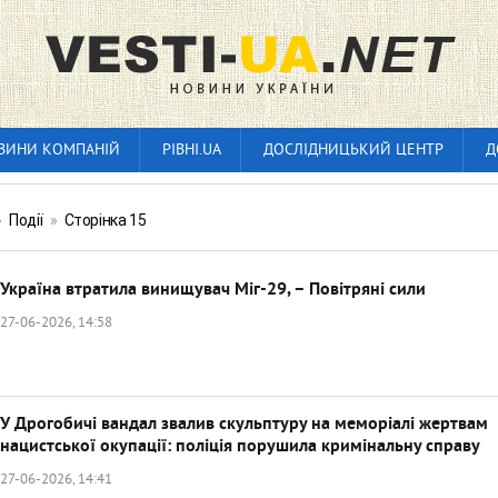
ВИНИ КОМПАНІЙ
РІВНІ.UA
ДОСЛІДНИЦЬКИЙ ЦЕНТР
Д
»
Події
»
Сторінка 15
Україна втратила винищувач Міг-29, – Повітряні сили
27-06-2026, 14:58
У Дрогобичі вандал звалив скульптуру на меморіалі жертвам
нацистської окупації: поліція порушила кримінальну справу
27-06-2026, 14:41