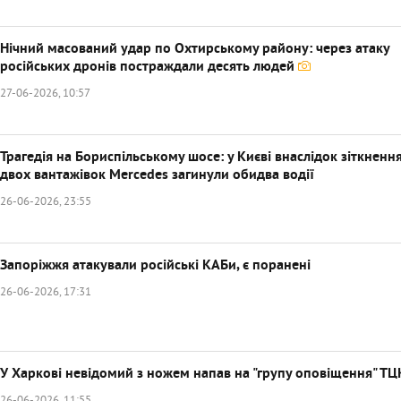
Нічний масований удар по Охтирському району: через атаку
російських дронів постраждали десять людей
27-06-2026, 10:57
Трагедія на Бориспільському шосе: у Києві внаслідок зіткненн
двох вантажівок Mercedes загинули обидва водії
26-06-2026, 23:55
Запоріжжя атакували російські КАБи, є поранені
26-06-2026, 17:31
У Харкові невідомий з ножем напав на "групу оповіщення" ТЦ