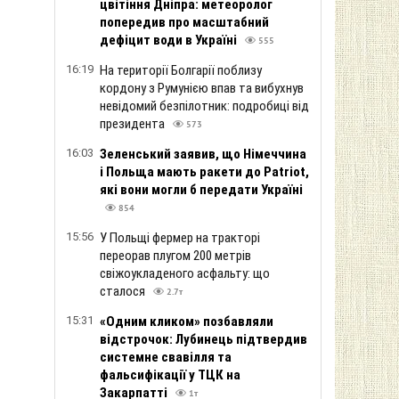
цвітіння Дніпра: метеоролог
попередив про масштабний
дефіцит води в Україні
555
16:19
На території Болгарії поблизу
кордону з Румунією впав та вибухнув
невідомий безпілотник: подробиці від
президента
573
16:03
Зеленський заявив, що Німеччина
і Польща мають ракети до Patriot,
які вони могли б передати Україні
854
15:56
У Польщі фермер на тракторі
переорав плугом 200 метрів
свіжоукладеного асфальту: що
сталося
2.7т
15:31
«Одним кликом» позбавляли
відстрочок: Лубинець підтвердив
системне свавілля та
фальсифікації у ТЦК на
Закарпатті
1т