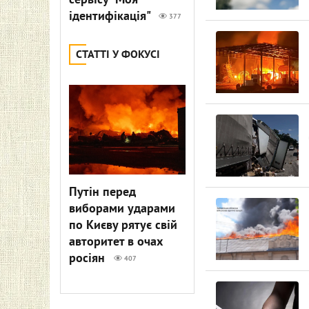
сервісу "Моя
ідентифікація"
377
СТАТТІ У ФОКУСІ
Путін перед
виборами ударами
по Києву рятує свій
авторитет в очах
росіян
407