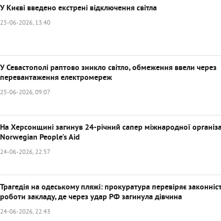
У Києві введено екстрені відключення світла
25-06-2026, 13:40
У Севастополі раптово зникло світло, обмеження ввели через
перевантаження електромереж
25-06-2026, 09:07
На Херсонщині загинув 24-річний сапер міжнародної організа
Norwegian People's Aid
24-06-2026, 22:57
Трагедія на одеському пляжі: прокуратура перевіряє законніс
роботи закладу, де через удар РФ загинула дівчина
24-06-2026, 22:43