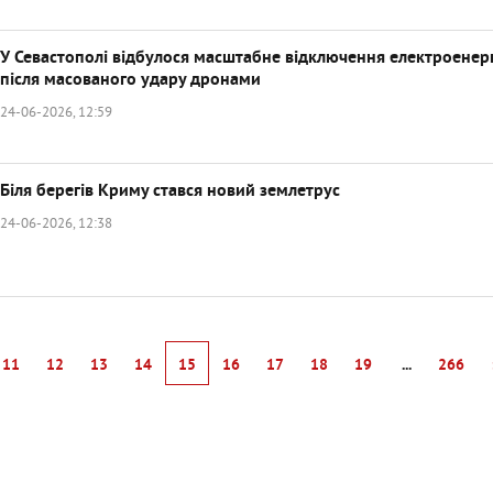
У Севастополі відбулося масштабне відключення електроенерг
після масованого удару дронами
24-06-2026, 12:59
Біля берегів Криму стався новий землетрус
24-06-2026, 12:38
11
12
13
14
15
16
17
18
19
...
266