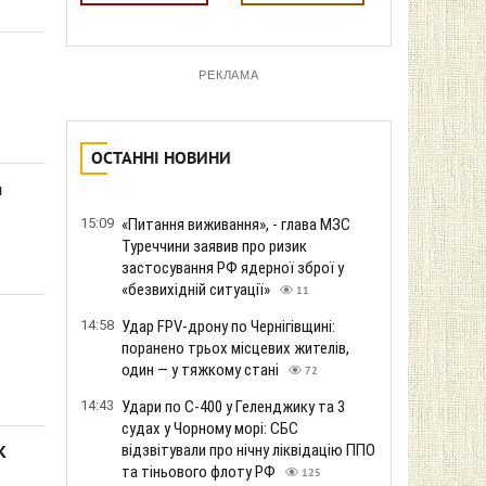
РЕКЛАМА
ОСТАННІ НОВИНИ
я
15:09
«Питання виживання», - глава МЗС
Туреччини заявив про ризик
застосування РФ ядерної зброї у
«безвихідній ситуації»
11
14:58
Удар FPV-дрону по Чернігівщині:
поранено трьох місцевих жителів,
один — у тяжкому стані
72
14:43
Удари по С-400 у Геленджику та 3
судах у Чорному морі: СБС
відзвітували про нічну ліквідацію ППО
К
та тіньового флоту РФ
125