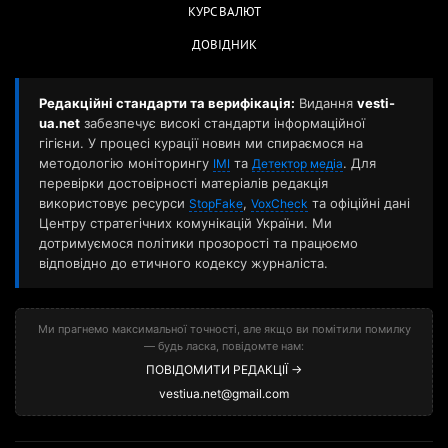
КУРС ВАЛЮТ
ДОВІДНИК
Редакційні стандарти та верифікація:
Видання
vesti-
ua.net
забезпечує високі стандарти інформаційної
гігієни. У процесі курації новин ми спираємося на
методологію моніторингу
та
. Для
ІМІ
Детектор медіа
перевірки достовірності матеріалів редакція
використовує ресурси
,
та офіційні дані
StopFake
VoxCheck
Центру стратегічних комунікацій України. Ми
дотримуємося політики прозорості та працюємо
відповідно до етичного кодексу журналіста.
Ми прагнемо максимальної точності, але якщо ви помітили помилку
— будь ласка, повідомте нам:
ПОВІДОМИТИ РЕДАКЦІЇ →
vestiua.net@gmail.com