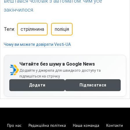
вештався чоловік з автоматом: чим усе
закінчилося.
Теги:
стрілянина
поліція
Чому ви можете довіряти Vesti-UA
Читайте без шуму в Google News
Додайте у джерела для швидкого доступу та
підпишіться на стрічку
Додати
Підписатися
Про нас
Редакційна політика
Наша команда
Контакти