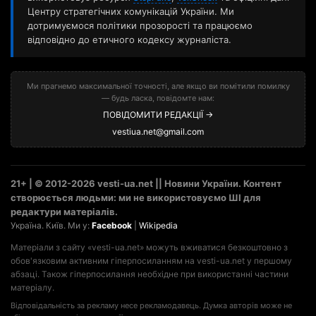
Центру стратегічних комунікацій України. Ми
дотримуємося політики прозорості та працюємо
відповідно до етичного кодексу журналіста.
Ми прагнемо максимальної точності, але якщо ви помітили помилку
— будь ласка, повідомте нам:
ПОВІДОМИТИ РЕДАКЦІЇ →
vestiua.net@gmail.com
21+ | © 2012-2026 vesti-ua.net || Новини України. Контент
створюється людьми: ми не використовуємо ШІ для
редактури матеріалів.
Україна. Київ. Ми у:
Facebook
|
Wikipedia
Матеріали з сайту «vesti-ua.net» можуть вживатися безкоштовно з
обов'язковим активним гіперпосиланням на vesti-ua.net у першому
абзаці. Також гіперпосилання необхідне при використанні частини
матеріалу.
Відповідальність за рекламу несе рекламодавець. Думка авторів може не