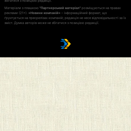
збігатися з позицією редакції.
Матеріали з плашкою
"Партнерський матеріал"
розміщуються на правах
реклами (21+).
«Новини компаній»
– інформаційний формат, що
ґрунтується на пресрелізах компаній; редакція не несе відповідальності за їх
зміст. Думка авторів може не збігатися з позицією редакції.