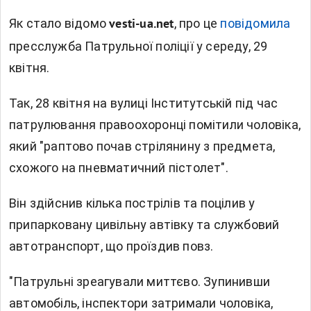
Як стало відомо
, п
ро це
повідомила
vesti-ua.net
пресслужба Патрульної поліції у середу, 29
квітня.
Так, 28 квітня на вулиці Інститутській під час
патрулювання правоохоронці помітили чоловіка,
який "раптово почав стрілянину з предмета,
схожого на пневматичний пістолет".
Він здійснив кілька пострілів та поцілив у
припарковану цивільну автівку та службовий
автотранспорт, що проїздив повз.
"Патрульні зреагували миттєво. Зупинивши
автомобіль, інспектори затримали чоловіка,