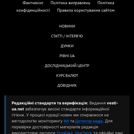
Фактчекінг
Політика виправлень
Політика
конфіденційності
Правила користування сайтом
НОВИНИ
СТАТТІ / ІНТЕРВ'Ю
ДУМКИ
РІВНІ.UA
ДОСЛІДНИЦЬКИЙ ЦЕНТР
КУРС ВАЛЮТ
ДОВІДНИК
Редакційні стандарти та верифікація:
Видання
vesti-
ua.net
забезпечує високі стандарти інформаційної
гігієни. У процесі курації новин ми спираємося на
методологію моніторингу
та
. Для
ІМІ
Детектор медіа
перевірки достовірності матеріалів редакція
використовує ресурси
,
та офіційні дані
StopFake
VoxCheck