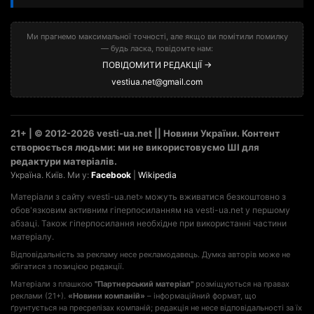
Ми прагнемо максимальної точності, але якщо ви помітили помилку
— будь ласка, повідомте нам:
ПОВІДОМИТИ РЕДАКЦІЇ →
vestiua.net@gmail.com
21+ | © 2012-2026 vesti-ua.net || Новини України. Контент
створюється людьми: ми не використовуємо ШІ для
редактури матеріалів.
Україна. Київ. Ми у:
Facebook
|
Wikipedia
Матеріали з сайту «vesti-ua.net» можуть вживатися безкоштовно з
обов'язковим активним гіперпосиланням на vesti-ua.net у першому
абзаці. Також гіперпосилання необхідне при використанні частини
матеріалу.
Відповідальність за рекламу несе рекламодавець. Думка авторів може не
збігатися з позицією редакції.
Матеріали з плашкою
"Партнерський матеріал"
розміщуються на правах
реклами (21+).
«Новини компаній»
– інформаційний формат, що
ґрунтується на пресрелізах компаній; редакція не несе відповідальності за їх