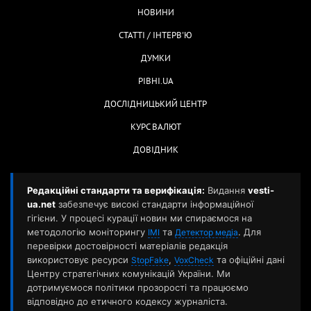
НОВИНИ
СТАТТІ / ІНТЕРВ'Ю
ДУМКИ
РІВНІ.UA
ДОСЛІДНИЦЬКИЙ ЦЕНТР
КУРС ВАЛЮТ
ДОВІДНИК
Редакційні стандарти та верифікація:
Видання
vesti-
ua.net
забезпечує високі стандарти інформаційної
гігієни. У процесі курації новин ми спираємося на
методологію моніторингу
та
. Для
ІМІ
Детектор медіа
перевірки достовірності матеріалів редакція
використовує ресурси
,
та офіційні дані
StopFake
VoxCheck
Центру стратегічних комунікацій України. Ми
дотримуємося політики прозорості та працюємо
відповідно до етичного кодексу журналіста.