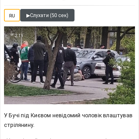
▶
Слухати (50 сек)
RU
2.1т
У Бучі під Києвом невідомий чоловік влаштував
стрілянину.