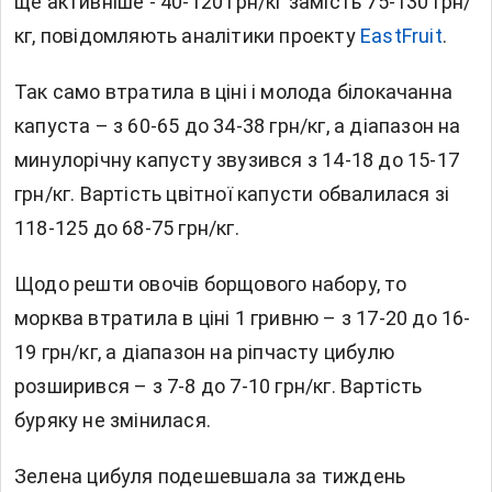
ще активніше - 40-120 грн/кг замість 75-130 грн/
кг, повідомляють аналітики проекту
EastFruit
.
Так само втратила в ціні і молода білокачанна
капуста – з 60-65 до 34-38 грн/кг, а діапазон на
минулорічну капусту звузився з 14-18 до 15-17
грн/кг. Вартість цвітної капусти обвалилася зі
118-125 до 68-75 грн/кг.
Щодо решти овочів борщового набору, то
морква втратила в ціні 1 гривню – з 17-20 до 16-
19 грн/кг, а діапазон на ріпчасту цибулю
розширився – з 7-8 до 7-10 грн/кг. Вартість
буряку не змінилася.
Зелена цибуля подешевшала за тиждень