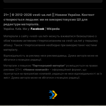
21+ | © 2012-2026 vesti-ua.net || Новини України. Контент
створюється людьми: ми не використовуємо ШІ для
редактури матеріалів.
Україна. Київ. Ми у:
Facebook
|
Wikipedia
Матеріали з сайту «vesti-ua.net» можуть вживатися безкоштовно з
обов'язковим активним гіперпосиланням на vesti-ua.net у першому
абзаці. Також гіперпосилання необхідне при використанні частини
матеріалу.
Відповідальність за рекламу несе рекламодавець. Думка авторів може не
збігатися з позицією редакції.
Матеріали з плашкою
"Партнерський матеріал"
розміщуються на правах
реклами (21+).
«Новини компаній»
– інформаційний формат, що
ґрунтується на пресрелізах компаній; редакція не несе відповідальності за їх
зміст. Думка авторів може не збігатися з позицією редакції.