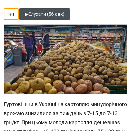
▶
Слухати (56 сек)
RU
1.5т
Гуртові ціни в Україні на картоплю минулорічного
врожаю знизилися за тиждень з 7-15 до 7-13
грн/кг. При цьому
молода картопля
дешевшає