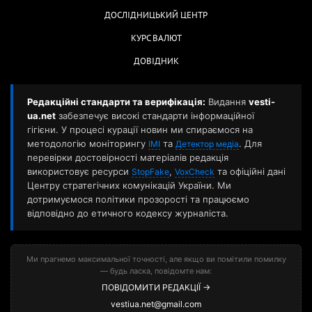
ДОСЛІДНИЦЬКИЙ ЦЕНТР
КУРС ВАЛЮТ
ДОВІДНИК
Редакційні стандарти та верифікація:
Видання
vesti-
ua.net
забезпечує високі стандарти інформаційної
гігієни. У процесі курації новин ми спираємося на
методологію моніторингу
та
. Для
ІМІ
Детектор медіа
перевірки достовірності матеріалів редакція
використовує ресурси
,
та офіційні дані
StopFake
VoxCheck
Центру стратегічних комунікацій України. Ми
дотримуємося політики прозорості та працюємо
відповідно до етичного кодексу журналіста.
Ми прагнемо максимальної точності, але якщо ви помітили помилку
— будь ласка, повідомте нам:
ПОВІДОМИТИ РЕДАКЦІЇ →
vestiua.net@gmail.com