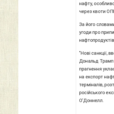
нафту, особлив
через квоти ОП
За його словам
угоди про припи
нафтопродуктів і
"Нові санкції, 
Дональд Трамп д
прагнення уклас
на експорт нафт
терміналів, ро
російського екс
О'Доннелл.