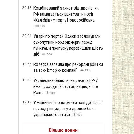
20:18
Комбінований захист від дронів: як
РФ намагається врятувати носії
«Калібрів» у порту Новоросійська
899
20:01
Удари по портах Одеси заблокували
сухопутний кордон: черги перед
пунктами пропуску перевищили шість
діб
800
19:55
Rozetka заявила про рекордні збитки
за всю історію компанії
372
19:36
Українська балістична ракета FP-7
вже проходить сертифікацію, - Fire
Point
457
19:17
У Німеччині повідомили нові деталі з
приводу інциденту з дроном біля
українського літака
437
Більше новин