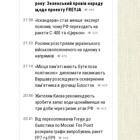
року: Зеленський провів нараду
щодо проекту FREYJA
493
21:58
«Іскандерів» стає менше: експерт
пояснив, чому РФ переходить на
ракети С-400 та «Циркон»
533
21:33
Росіяни розстріляли українського
військовополоненого на одному з
напрямків
471
21:14
«Місця пам'яті мають бути поза
політикою»: дипломати закликають
Варшаву розслідувати осквернення
пам'ятника в урочищі Білосток
429
20:56
Жителям Києва рекомендують
зробити запас води щонайменше на
три доби через ризик атак РФ
473
20:41
Від перехоплювачів Freyja до
балістики по Москві: Fire Point
розкрила графік випробувань ракет
FP7 та FP9
958