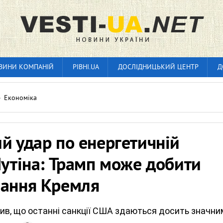
ВИНИ КОМПАНІЙ
РІВНІ.UA
ДОСЛІДНИЦЬКИЙ ЦЕНТР
Д
»
Економіка
й удар по енергетичній
Путіна: Трамп може добити
вання Кремля
чив, що останні санкції США здаються досить значни