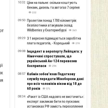
10:32
Ціни на пальне: скільки коштують
бензин, дизель та автогаз 7 серпня
222
09:50
Пролетіли понад 1700 кілометрів:
безпілотники атакували склад
Wildberries у Єкатеринбурзі
рт
263
09:29
З 1 вересня підвищується заробітна
плата педагогів, - Корецький
270
09:08
Інцидент в аеропорту Лейпцига: у
Німеччині спростували, що
український Ан-124 перевозив
ії
боєприпаси
294
их
08:57
Кабмін зобов'язав Податкову
службу передати Міноборони дані
ля
про всіх чоловіків віком від 18 до
60 років
371
08:34
«Ракет із США надовго не вистачить»:
експерт закликав бити по пускових
установках РФ замість перехоплення