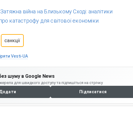
:
Затяжна війна на Близькому Сході: аналітики
ро катастрофу для світової економіки.
санкції
іряти Vesti-UA
без шуму в Google News
жерела для швидкого доступу та підпишіться на стрічку
Додати
Підписатися