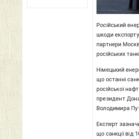
Російський енер
шкоди експорту
партнери Москви
російських танк
Німецький енер
що останні санк
російської наф
президент Дона
Володимира Пут
Експерт зазначи
що санкції від 