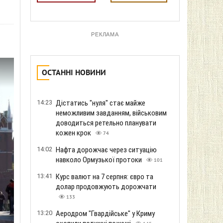
РЕКЛАМА
ОСТАННІ НОВИНИ
14:23
Дістатись "нуля" стає майже
неможливим завданням, військовим
доводиться ретельно планувати
кожен крок
74
14:02
Нафта дорожчає через ситуацію
навколо Ормузької протоки
101
13:41
Курс валют на 7 серпня: євро та
долар продовжують дорожчати
133
13:20
Аеродром "Гвардійське" у Криму