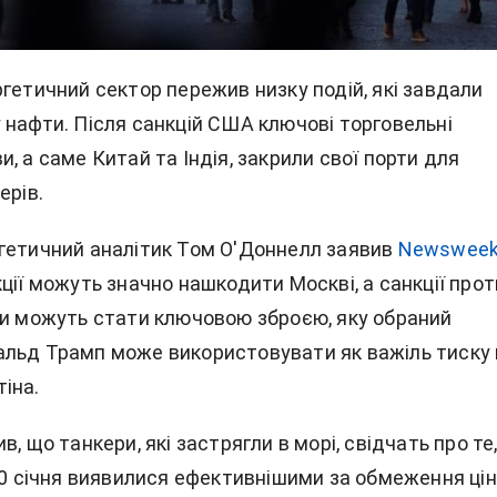
гетичний сектор пережив низку подій, які завдали
 нафти. Після санкцій США ключові торговельні
, а саме Китай та Індія, закрили свої порти для
ерів.
гетичний аналітик Том О'Доннелл заявив
Newswee
ції можуть значно нашкодити Москві, а санкції прот
ти можуть стати ключовою зброєю, яку обраний
льд Трамп може використовувати як важіль тиску 
іна.
в, що танкери, які застрягли в морі, свідчать про те
10 січня виявилися ефективнішими за обмеження цін