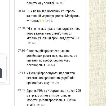
балістики у повітрі
281
08:13
ЗСУ взяли під вогневий контроль
ключовий маршрут росіян Маріуполь
— Чонгар
317
07:58
"Ніхто не має права нав'язувати нам,
кого вважати героями", - посол
України у Польщі про Бандеру та ЄС
422
07:36
Сікорський про перехоплення
російських ракет над Україною: це
питання потребує серйозного
обговорення
264
07:14
У Польщі пропонують надсилати
нелегально працюючих українців
призовного віку
296
23:55
Дрони, РЕБ та координація кожні 200
метрів: Business Insider описав
жорсткі умови просування ЗСУ на
«нулі»
402