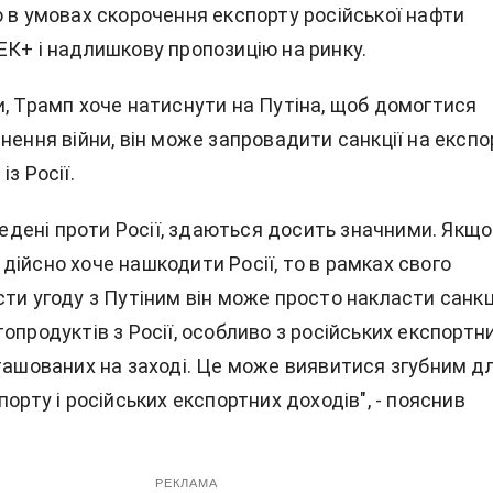
о в умовах скорочення експорту російської нафти
ЕК+ і надлишкову пропозицію на ринку.
и, Трамп хоче натиснути на Путіна, щоб домогтися
нення війни, він може запровадити санкції на експо
з Росії.
введені проти Росії, здаються досить значними. Якщо
ійсно хоче нашкодити Росії, то в рамках свого
ти угоду з Путіним він може просто накласти санкц
опродуктів з Росії, особливо з російських експортн
зташованих на заході. Це може виявитися згубним д
порту і російських експортних доходів", - пояснив
РЕКЛАМА