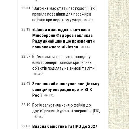
23:31
"Вагон не має стати пасткою": чіткі
правила поведінки для пасажирів
поїздів при ворожому ударі
432
23:13
«Шанси є завжди»: екс-глава
Міноборони Федоров закликав
Раду якнайшвидше призначити
повноважного міністра
646
22:57
Кабмін змінив правила розподілу
електроенергії: списки критичних
об'єктів поділять на зимові та літні
433
22:43
Зеленський анонсував спеціальну
санкційну операцію проти ВПК
Росії
472
22:19
Росія запустила хвилю фейків до
другої річниці Курської операції - ЦПД
460
22:03
Власна балістика та ПРО до 2027