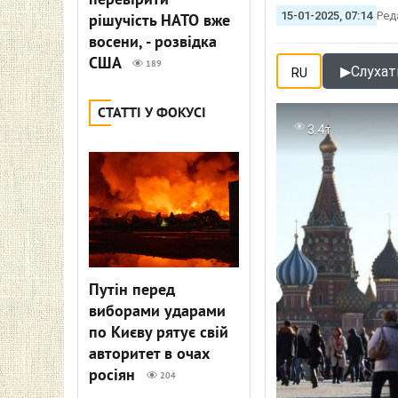
перевірити
15-01-2025, 07:14
Ред
рішучість НАТО вже
восени, - розвідка
США
189
▶
Слухати
RU
СТАТТІ У ФОКУСІ
3.4т
Путін перед
виборами ударами
по Києву рятує свій
авторитет в очах
росіян
204