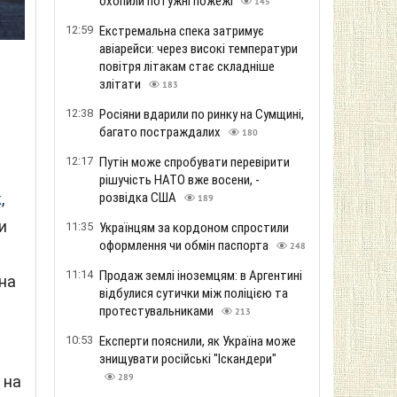
охопили потужні пожежі
145
12:59
Екстремальна спека затримує
авіарейси: через високі температури
повітря літакам стає складніше
злітати
183
12:38
Росіяни вдарили по ринку на Сумщині,
багато постраждалих
180
12:17
Путін може спробувати перевірити
рішучість НАТО вже восени, -
розвідка США
k
,
189
и
11:35
Українцям за кордоном спростили
оформлення чи обмін паспорта
248
11:14
Продаж землі іноземцям: в Аргентині
на
відбулися сутички між поліцією та
протестувальниками
213
10:53
Експерти пояснили, як Україна може
,
знищувати російські "Іскандери"
289
 на