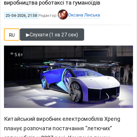
виробництва роботаксі та гуманоїдів
Оксана Лінська
23-04-2026, 21:58
Редактор:
▶
Слухати (1 хв 27 сек)
RU
5.6т
Китайський виробник електромобілів Xpeng
планує розпочати постачання “летючих”