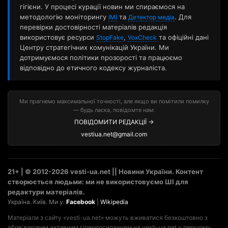
гігієни. У процесі курації новин ми спираємося на
методологію моніторингу
та
. Для
ІМІ
Детектор медіа
перевірки достовірності матеріалів редакція
використовує ресурси
,
та офіційні дані
StopFake
VoxCheck
Центру стратегічних комунікацій України. Ми
дотримуємося політики прозорості та працюємо
відповідно до етичного кодексу журналіста.
Ми прагнемо максимальної точності, але якщо ви помітили помилку
— будь ласка, повідомте нам:
ПОВІДОМИТИ РЕДАКЦІЇ →
vestiua.net@gmail.com
21+ | © 2012-2026 vesti-ua.net || Новини України. Контент
створюється людьми: ми не використовуємо ШІ для
редактури матеріалів.
Україна. Київ. Ми у:
Facebook
|
Wikipedia
Матеріали з сайту «vesti-ua.net» можуть вживатися безкоштовно з
обов'язковим активним гіперпосиланням на vesti-ua.net у першому