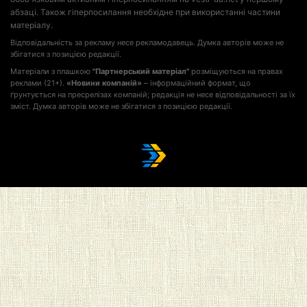
абзаці. Також гіперпосилання необхідне при використанні частини
матеріалу.
Відповідальність за рекламу несе рекламодавець. Думка авторів може не
збігатися з позицією редакції.
Матеріали з плашкою
"Партнерський матеріал"
розміщуються на правах
реклами (21+).
«Новини компаній»
– інформаційний формат, що
ґрунтується на пресрелізах компаній; редакція не несе відповідальності за їх
зміст. Думка авторів може не збігатися з позицією редакції.