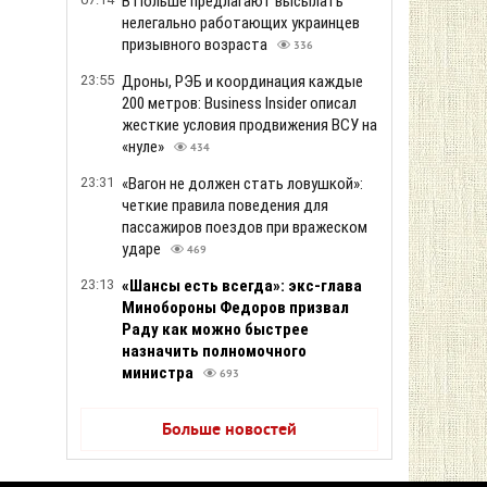
В Польше предлагают высылать
нелегально работающих украинцев
призывного возраста
336
23:55
Дроны, РЭБ и координация каждые
200 метров: Business Insider описал
жесткие условия продвижения ВСУ на
«нуле»
434
23:31
«Вагон не должен стать ловушкой»:
четкие правила поведения для
пассажиров поездов при вражеском
ударе
469
23:13
«Шансы есть всегда»: экс-глава
Минобороны Федоров призвал
Раду как можно быстрее
назначить полномочного
министра
693
Больше новостей