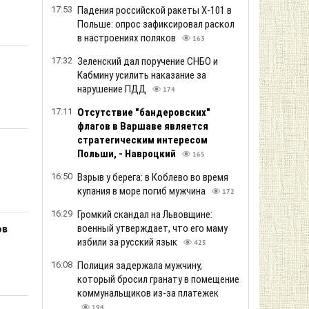
17:53
Падения российской ракеты Х-101 в
Польше: опрос зафиксировал раскол
в настроениях поляков
163
17:32
Зеленский дал поручение СНБО и
Кабмину усилить наказание за
нарушение ПДД
174
17:11
Отсутствие "бандеровских"
флагов в Варшаве является
стратегическим интересом
Польши, - Навроцкий
165
16:50
Взрыв у берега: в Коблево во время
купания в море погиб мужчина
172
16:29
Громкий скандал на Львовщине:
военный утверждает, что его маму
ов
избили за русский язык
425
16:08
Полиция задержала мужчину,
который бросил гранату в помещение
коммунальщиков из-за платежек
194