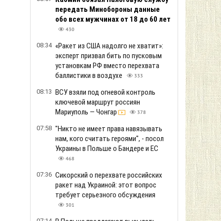
передать Минобороны данные
обо всех мужчинах от 18 до 60 лет
430
08:34
«Ракет из США надолго не хватит»:
эксперт призвал бить по пусковым
установкам РФ вместо перехвата
баллистики в воздухе
333
08:13
ВСУ взяли под огневой контроль
ключевой маршрут россиян
Мариуполь — Чонгар
378
07:58
"Никто не имеет права навязывать
нам, кого считать героями", - посол
Украины в Польше о Бандере и ЕС
468
07:36
Сикорский о перехвате российских
ракет над Украиной: этот вопрос
требует серьезного обсуждения
301
07:14