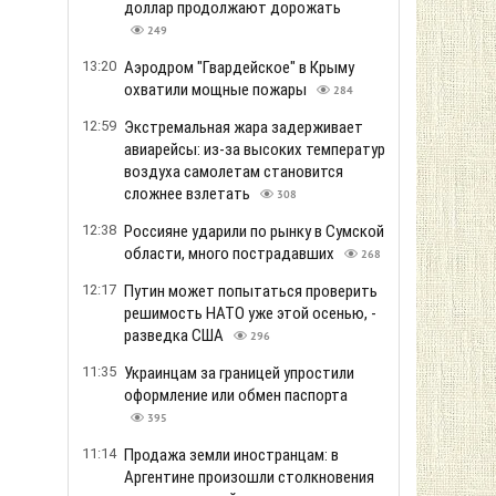
доллар продолжают дорожать
249
13:20
Аэродром "Гвардейское" в Крыму
охватили мощные пожары
284
12:59
Экстремальная жара задерживает
авиарейсы: из-за высоких температур
воздуха самолетам становится
сложнее взлетать
308
12:38
Россияне ударили по рынку в Сумской
области, много пострадавших
268
12:17
Путин может попытаться проверить
решимость НАТО уже этой осенью, -
разведка США
296
11:35
Украинцам за границей упростили
оформление или обмен паспорта
395
11:14
Продажа земли иностранцам: в
Аргентине произошли столкновения