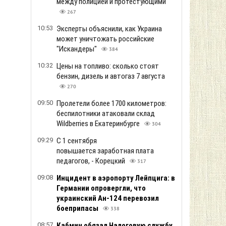
между полицией и протестующими
267
10:53
Эксперты объяснили, как Украина
может уничтожать российские
"Искандеры"
384
10:32
Цены на топливо: сколько стоят
бензин, дизель и автогаз 7 августа
270
09:50
Пролетели более 1700 километров:
беспилотники атаковали склад
Wildberries в Екатеринбурге
304
09:29
С 1 сентября
повышается заработная плата
педагогов, - Корецкий
317
09:08
Инцидент в аэропорту Лейпцига: в
Германии опровергли, что
украинский Ан-124 перевозил
боеприпасы
338
08:57
Кабмин обязал Налоговую службу