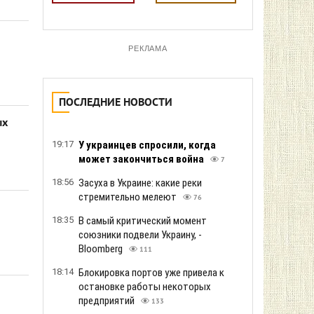
РЕКЛАМА
ПОСЛЕДНИЕ НОВОСТИ
ых
19:17
У украинцев спросили, когда
может закончиться война
7
18:56
Засуха в Украине: какие реки
стремительно мелеют
76
18:35
В самый критический момент
союзники подвели Украину, -
Bloomberg
111
18:14
Блокировка портов уже привела к
остановке работы некоторых
предприятий
133