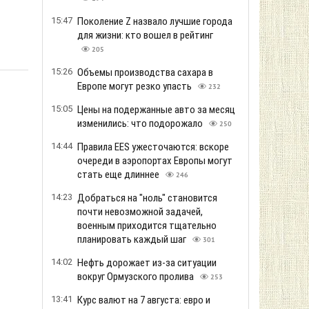
15:47
Поколение Z назвало лучшие города
для жизни: кто вошел в рейтинг
205
15:26
Объемы производства сахара в
Европе могут резко упасть
232
15:05
Цены на подержанные авто за месяц
изменились: что подорожало
250
14:44
Правила EES ужесточаются: вскоре
очереди в аэропортах Европы могут
стать еще длиннее
246
14:23
Добраться на "ноль" становится
почти невозможной задачей,
военным приходится тщательно
планировать каждый шаг
301
14:02
Нефть дорожает из-за ситуации
вокруг Ормузского пролива
253
13:41
Курс валют на 7 августа: евро и