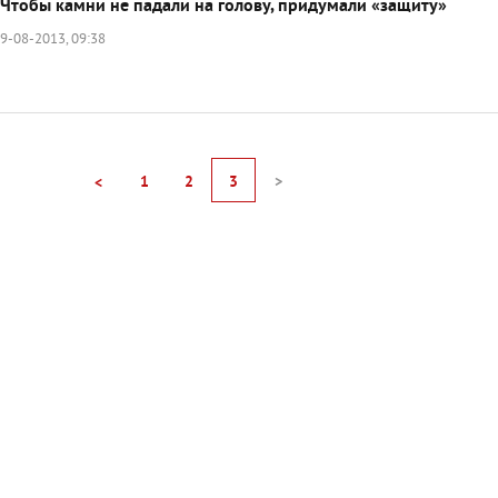
Чтобы камни не падали на голову, придумали «защиту»
9-08-2013, 09:38
1
2
3
>
<