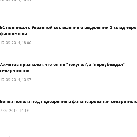
20-05-2014, 10:59
ЕС подписал с Украиной соглашение о выделении 1 млрд евро
финпомощи
13-05-2014, 18:06
Ахметов признался, что он не "покупал", а "переубеждал"
сепаратистов
13-05-2014, 10:57
Банки попали под подозрение в финансировании сепаратист
7-05-2014, 14:19