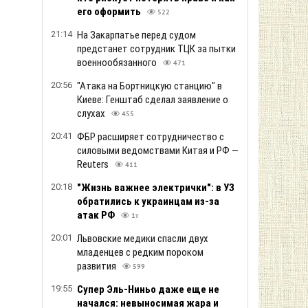
его оформить
522
21:14
На Закарпатье перед судом
предстанет сотрудник ТЦК за пытки
военнообязанного
471
20:56
"Атака на Бортницкую станцию" в
Киеве: Генштаб сделал заявление о
слухах
455
20:41
ФБР расширяет сотрудничество с
силовыми ведомствами Китая и РФ —
Reuters
411
20:18
"Жизнь важнее электрички": в УЗ
обратились к украинцам из-за
атак РФ
1т
20:01
Львовские медики спасли двух
младенцев с редким пороком
развития
599
19:55
Супер Эль-Ниньо даже еще не
начался: невыносимая жара и