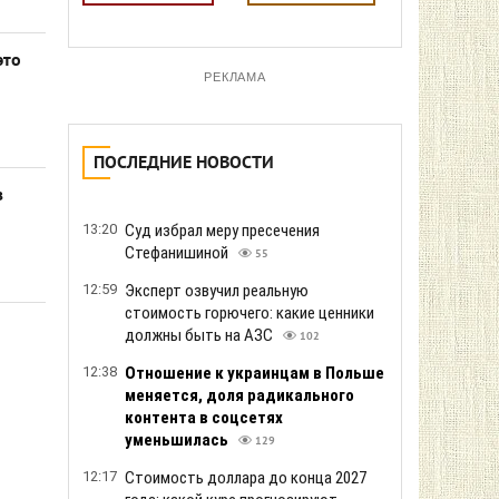
это
РЕКЛАМА
ПОСЛЕДНИЕ НОВОСТИ
з
13:20
Суд избрал меру пресечения
Стефанишиной
55
12:59
Эксперт озвучил реальную
стоимость горючего: какие ценники
должны быть на АЗС
102
12:38
Отношение к украинцам в Польше
меняется, доля радикального
контента в соцсетях
уменьшилась
129
12:17
Стоимость доллара до конца 2027