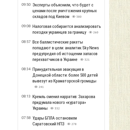
09:50
Эксперты объяснили, что будет с
ценами после уничтожения крупных
складов под Киевом
380
09:08
Налоговая собирается анализировать
поездки украинцев за границу
260
08:57
Все баллистические ракеты
попадают в цели: аналитик Sky News
предупредил об истощении запасов
перехватчиков в Украине
321
08:34
Принудительная эвакуация в
Донецкой области: более 500 детей
вывезут из Краматорской громады
241
08:13
Кремль сменил нарратив: Захарова
придумала нового «куратора»
Украины
332
07:58
Удары БПЛА остановили
Саратовский НПЗ
278