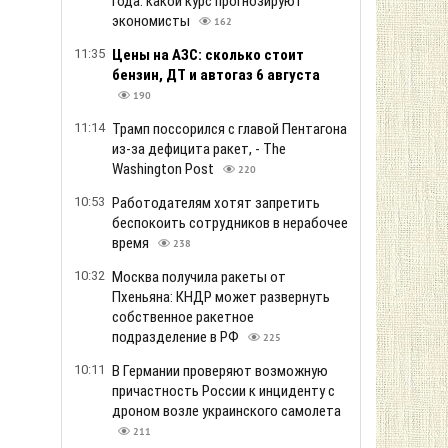
года: какой курс прогнозируют
экономисты
162
11:35
Цены на АЗС: сколько стоит
бензин, ДТ и автогаз 6 августа
190
11:14
Трамп поссорился с главой Пентагона
из-за дефицита ракет, - The
Washington Post
220
10:53
Работодателям хотят запретить
беспокоить сотрудников в нерабочее
время
238
10:32
Москва получила ракеты от
Пхеньяна: КНДР может развернуть
собственное ракетное
подразделение в РФ
225
10:11
В Германии проверяют возможную
причастность России к инциденту с
дроном возле украинского самолета
211