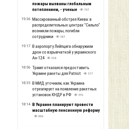
пожары вызваны глобальным
потеплением, - ученые
707
19:36
Массированный обстрел Киева: в
распределительных центрах "Сильпо"
возникли пожары, погибли
сотрудники
387
19:17
В аэропорту Лейпцига обнаружили
дрон со взрывчаткой у украинского
Ан-124
358
18:56
Трамп отказался предоставить
Украине ракеты для Patriot
377
18:35
В МИД уточнили, как Украина
отреагирует на появление ракетных
установок КНДР в РФ
391
18:14
В Украине планируют провести
масштабную пенсионную реформу
886