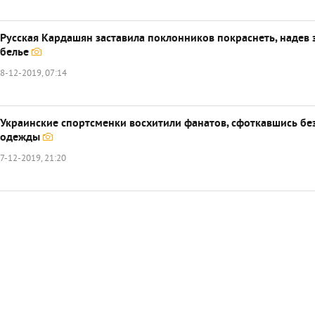
Русская Кардашян заставила поклонников покраснеть, надев 
белье
8-12-2019, 07:14
Украинские спортсменки восхитили фанатов, сфоткавшись бе
одежды
7-12-2019, 21:20