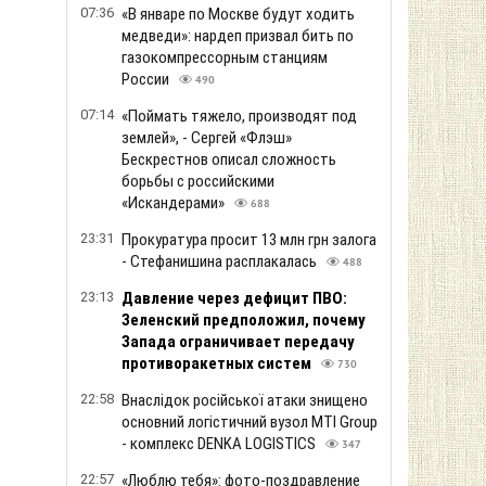
07:36
«В январе по Москве будут ходить
медведи»: нардеп призвал бить по
газокомпрессорным станциям
России
490
07:14
«Поймать тяжело, производят под
землей», - Сергей «Флэш»
Бескрестнов описал сложность
борьбы с российскими
«Искандерами»
688
23:31
Прокуратура просит 13 млн грн залога
- Стефанишина расплакалась
488
23:13
Давление через дефицит ПВО:
Зеленский предположил, почему
Запада ограничивает передачу
противоракетных систем
730
22:58
Внаслідок російської атаки знищено
основний логістичний вузол MTI Group
- комплекс DENKA LOGISTICS
347
22:57
«Люблю тебя»: фото-поздравление