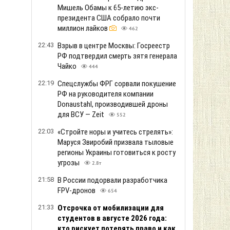
Мишель Обамы к 65-летию экс-
президента США собрало почти
миллион лайков
462
22:43
Взрыв в центре Москвы: Госреестр
РФ подтвердил смерть зятя генерала
Чайко
444
22:19
Спецслужбы ФРГ сорвали покушение
РФ на руководителя компании
Donaustahl, производившей дроны
для ВСУ — Zeit
552
22:03
«Стройте норы и учитесь стрелять»:
Маруся Звиробий призвала тыловые
регионы Украины готовиться к росту
угрозы
2.8т
21:58
В России подорвали разработчика
FPV-дронов
654
21:33
Отсрочка от мобилизации для
студентов в августе 2026 года:
кто рискует потерять право и как