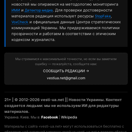
новостей мы опираемся на методологию мониторинга
и
. Для проверки достоверности
ИМИ
Детектор медиа
материалов редакция использует ресурсы
,
StopFake
и официальные данные Центра стратегических
VoxCheck
коммуникаций Украины. Мы придерживаемся политики
прозрачности и работаем в соответствии с этическим
кодексом журналиста.
Мы стремимся к максимальной точности, но если вы заметили
ошибку — пожалуйста, сообщите нам:
СООБЩИТЬ РЕДАКЦИИ →
vestiua.net@gmail.com
21+ | © 2012-2026 vesti-ua.net || Новости Украины. Контент
создается людьми: мы не используем ИИ для редактуры
материалов.
Украина. Киев. Мы в:
Facebook
|
Wikipedia
Материалы с сайта «vesti-ua.net» могут использоваться бесплатно с
обязательной активной гиперссылкой на vesti-ua.net в первом абзаце.