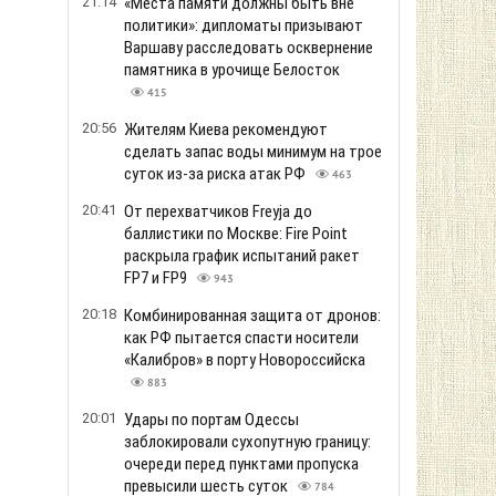
21:14
«Места памяти должны быть вне
политики»: дипломаты призывают
Варшаву расследовать осквернение
памятника в урочище Белосток
415
20:56
Жителям Киева рекомендуют
сделать запас воды минимум на трое
суток из-за риска атак РФ
463
20:41
От перехватчиков Freyja до
баллистики по Москве: Fire Point
раскрыла график испытаний ракет
FP7 и FP9
943
20:18
Комбинированная защита от дронов:
как РФ пытается спасти носители
«Калибров» в порту Новороссийска
883
20:01
Удары по портам Одессы
заблокировали сухопутную границу:
очереди перед пунктами пропуска
превысили шесть суток
784