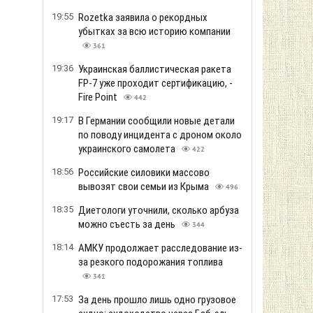
19:55
Rozetka заявила о рекордных
убытках за всю историю компании
361
19:36
Украинская баллистическая ракета
FP-7 уже проходит сертификацию, -
Fire Point
442
19:17
В Германии сообщили новые детали
по поводу инцидента с дроном около
украинского самолета
422
18:56
Российские силовики массово
вывозят свои семьи из Крыма
496
18:35
Диетологи уточнили, сколько арбуза
можно съесть за день
344
18:14
АМКУ продолжает расследование из-
за резкого подорожания топлива
341
17:53
За день прошло лишь одно грузовое