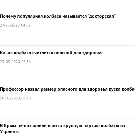
Почему популярная колбаса называется "докторская"
27-08-2020, 04:52
Какая колбаса считается опасной для здоровья
23-03-2020, 05:36
Профессор назвал размер опасного для здоровья куска колб
10-01-2020, 06:30
В Крым не позволили ввезти крупную партию колбасы из
Украины