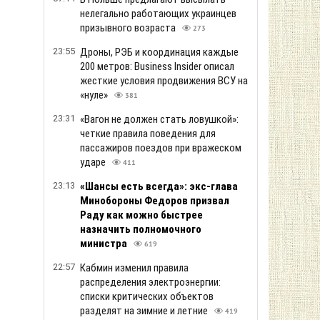
нелегально работающих украинцев
призывного возраста
273
23:55
Дроны, РЭБ и координация каждые
200 метров: Business Insider описал
жесткие условия продвижения ВСУ на
«нуле»
381
23:31
«Вагон не должен стать ловушкой»:
четкие правила поведения для
пассажиров поездов при вражеском
ударе
411
23:13
«Шансы есть всегда»: экс-глава
Минобороны Федоров призвал
Раду как можно быстрее
назначить полномочного
министра
619
22:57
Кабмин изменил правила
распределения электроэнергии:
списки критических объектов
разделят на зимние и летние
419