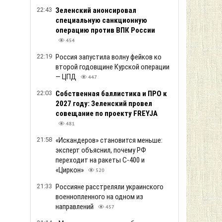
22:43
Зеленский анонсировал
специальную санкционную
операцию против ВПК России
454
22:19
Россия запустила волну фейков ко
второй годовщине Курской операции
— ЦПД
447
22:03
Собственная баллистика и ПРО к
2027 году: Зеленский провел
совещание по проекту FREYJA
481
21:58
«Искандеров» становится меньше:
эксперт объяснил, почему РФ
переходит на ракеты С-400 и
«Циркон»
520
21:33
Россияне расстреляли украинского
военнопленного на одном из
направлений
457