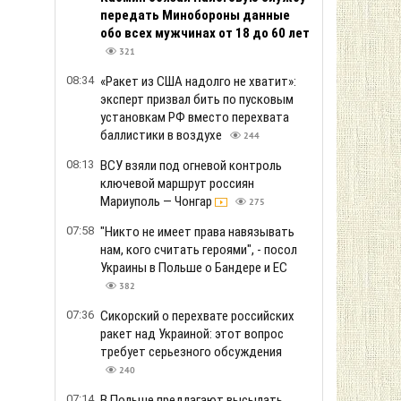
передать Минобороны данные
обо всех мужчинах от 18 до 60 лет
321
08:34
«Ракет из США надолго не хватит»:
эксперт призвал бить по пусковым
установкам РФ вместо перехвата
баллистики в воздухе
244
08:13
ВСУ взяли под огневой контроль
ключевой маршрут россиян
Мариуполь — Чонгар
275
07:58
"Никто не имеет права навязывать
нам, кого считать героями", - посол
Украины в Польше о Бандере и ЕС
382
07:36
Сикорский о перехвате российских
ракет над Украиной: этот вопрос
требует серьезного обсуждения
240
07:14
В Польше предлагают высылать