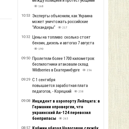
между полицией и протестующими
168
10:53
Эксперты объяснили, как Украина
может уничтожать российские
"Искандеры"
217
10:32
Цены на топливо: сколько стоят
бензин, дизель и автогаз 7 августа
190
09:50
Пролетели более 1700 километров:
беспилотники атаковали склад
Wildberries в Екатеринбурге
236
09:29
С 1 сентября
повышается заработная плата
педагогов, - Корецкий
238
09:08
Инцидент в аэропорту Лейпцига: в
Германии опровергли, что
украинский Ан-124 перевозил
боеприпасы
263
08:57
Кабмин обязал Налоговую службу