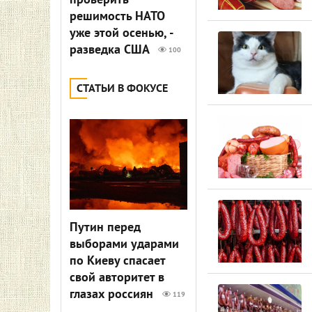
проверить
решимость НАТО
уже этой осенью, -
разведка США
100
СТАТЬИ В ФОКУСЕ
Путин перед
выборами ударами
по Киеву спасает
свой авторитет в
глазах россиян
119