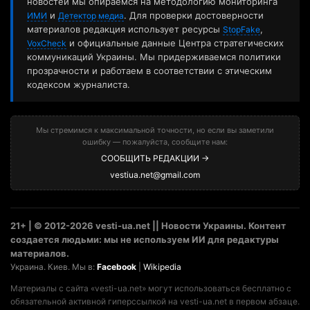
новостей мы опираемся на методологию мониторинга
и
. Для проверки достоверности
ИМИ
Детектор медиа
материалов редакция использует ресурсы
,
StopFake
и официальные данные Центра стратегических
VoxCheck
коммуникаций Украины. Мы придерживаемся политики
прозрачности и работаем в соответствии с этическим
кодексом журналиста.
Мы стремимся к максимальной точности, но если вы заметили
ошибку — пожалуйста, сообщите нам:
СООБЩИТЬ РЕДАКЦИИ →
vestiua.net@gmail.com
21+ | © 2012-2026 vesti-ua.net || Новости Украины. Контент
создается людьми: мы не используем ИИ для редактуры
материалов.
Украина. Киев. Мы в:
Facebook
|
Wikipedia
Материалы с сайта «vesti-ua.net» могут использоваться бесплатно с
обязательной активной гиперссылкой на vesti-ua.net в первом абзаце.