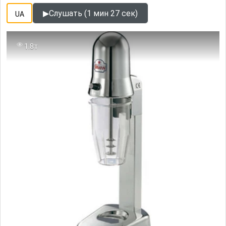
▶
Слушать (1 мин 27 сек)
UA
1.8т